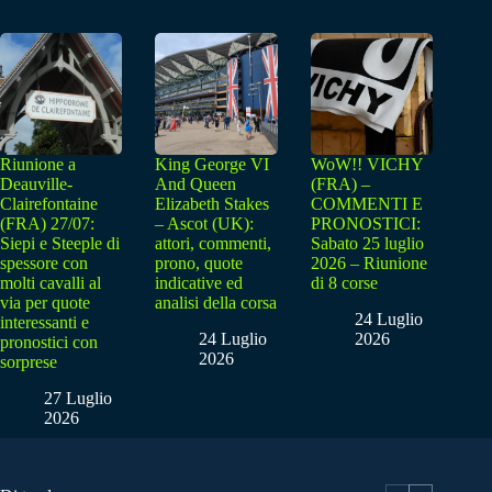
Riunione a
King George VI
WoW!! VICHY
Deauville-
And Queen
(FRA) –
Clairefontaine
Elizabeth Stakes
COMMENTI E
(FRA) 27/07:
– Ascot (UK):
PRONOSTICI:
Siepi e Steeple di
attori, commenti,
Sabato 25 luglio
spessore con
prono, quote
2026 – Riunione
molti cavalli al
indicative ed
di 8 corse
via per quote
analisi della corsa
24 Luglio
interessanti e
24 Luglio
2026
pronostici con
2026
sorprese
27 Luglio
2026