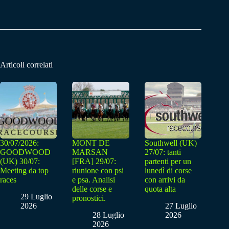
Articoli correlati
30/07/2026:
MONT DE
Southwell (UK)
GOODWOOD
MARSAN
27/07: tanti
(UK) 30/07:
[FRA] 29/07:
partenti per un
Meeting da top
riunione con psi
lunedì di corse
races
e psa. Analisi
con arrivi da
delle corse e
quota alta
29 Luglio
pronostici.
2026
27 Luglio
28 Luglio
2026
2026