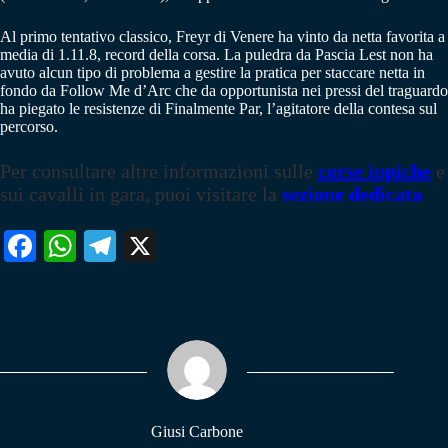
Al primo tentativo classico, Freyr di Venere ha vinto da netta favorita a
media di 1.11.8, record della corsa. La puledra da Pascia Lest non ha
avuto alcun tipo di problema a gestire la pratica per staccare netta in
fondo da Follow Me d’Arc che da opportunista nei pressi del traguardo
ha piegato le resistenze di Finalmente Par, l’agitatore della contesa sul
percorso.
Per consultare altre informazioni sulle
corse ippiche
e
sui cavalli in gara, puoi visitare la
sezione dedicata
Fa
W
Te
X
ce
ha
le
bo
ts
gr
ok
A
a
pp
m
Giusi Carbone