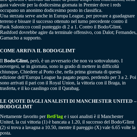
gara valevole per la dodicesima giornata in Premier dove i reds
occupano un anonimo dodicesimo posto in classifica.
Una sterzata serve anche in Europa League, per provare a guadagnare
terreno e bissare il successo ottenuto nel turno precedente contro il
Paok Salonicco conil punteggio di 2 a 1. Contro il Bodo/Glimt,
Rashford dovrebbe agire da terminale offensivo, con Dalot; Fernandes,
Garnacho a supporto.
COME ARRIVA IL BODO/GLIMT
Il
Bodo/Glimt,
però, è un avversario che non va sottovalutato. I
novergesi, se in giornata, sono in grado di mettere in difficoltà
chiunque, Chiedere al Porto che, nella prima giornata di questa
edizione dell’Europa League ha pagato pegno, perdendo per 3 a 2. Poi
sono arrivati il pari con il Royal Union, la vittoria con il Braga, in
trasferta, e il ko caaslingo con il Qarabag.
LE QUOTE DAGLI ANALISTI DI MANCHESTER UNITED –
BODO/GLIMT
Nettamente favorito per
BetFlag
e i suoi analisti è il Manchester
United, la cui vittoria (1) è bancata a 1.20, il successo del Bodo/Glimt
(2) si trova a lavagna a 10.50, mentre il pareggio (X) vale 6.65 volte la
posta.