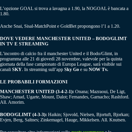
L’opzione GOAL si trova a lavagna a 1.90, la NOGOAL è bancata a
1.80.
Anche Snai, Sisal-MatchPoint e GoldBet propongono l’1 a 1.20.
DOVE VEDERE MANCHESTER UNITED – BODO/GLIMT
IN TV E STREAMING
L’incontro di calcio fra il manchester United e il Bodo/Glimt, in
programma alle 21 di giovedì 28 novembre, valevole per la quinta
giornata della fase campionato di Europa League, sarà visibile sui
canali
SKY
. In streaming sull’app
Sky Go
e su
NOW Tv.
LE PROBABILI FORMAZIONI
MANCHESTER UNITED (3-4-2-1):
Onana; Mazraoui, De Ligt,
Shaw; Amad, Ugarte, Mount, Dalot; Fernandes, Garnacho; Rashford.
All. Amorim.
BODO/GLIMT (4-3-3):
Haikin; Sjovold, Nielsen, Bjortuft, Bjorkan;
Evjen, Berg, Saltnes; Zinkemagel, Hauge, Mikkelsen. All. Knutsen.