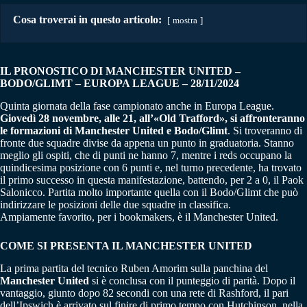
Cosa troverai in questo articolo:
mostra
IL PRONOSTICO DI MANCHESTER UNITED –
BODO/GLIMT – EUROPA LEAGUE – 28/11/2024
Quinta giornata della fase campionato anche in Europa League.
Giovedì 28 novembre, alle 21, all’«Old Trafford», si affronteranno
le formazioni di Manchester United e Bodo/Glimt
. Si troveranno di
fronte due squadre divise da appena un punto in graduatoria. Stanno
meglio gli ospiti, che di punti ne hanno 7, mentre i reds occupano la
quindicesima posizione con 6 punti e, nel turno precedente, ha trovato
il primo successo in questa manifestazione, battendo, per 2 a 0, il Paok
Salonicco. Partita molto importante quella con il Bodo/Glimt che può
indirizzare le posizioni delle due squadre in classifica.
Ampiamente favorito, per i bookmakers, è il Manchester United.
COME SI PRESENTA IL MANCHESTER UNITED
La prima partita del tecnico Ruben Amorim sulla panchina del
Manchester United
si è conclusa con il punteggio di parità. Dopo il
vantaggio, giunto dopo 82 secondi con una rete di Rashford, il pari
dell’Ipswich è arrivato sul finire di primo tempo con Hutchinson, nella