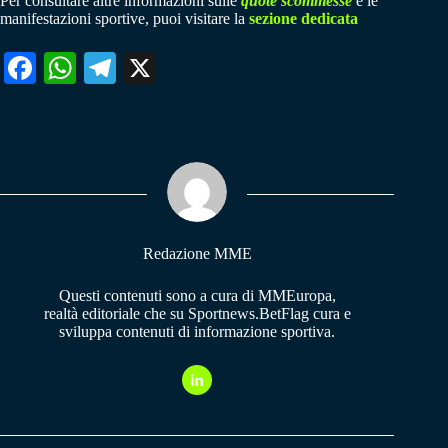
Per consultare altre informazioni sulle
quote scommesse
e le
manifestazioni sportive, puoi visitare la
sezione dedicata
Fa
W
Te
X
ce
ha
le
bo
ts
gr
ok
A
a
pp
m
Redazione MME
Questi contenuti sono a cura di MMEuropa,
realtà editoriale che su Sportnews.BetFlag cura e
sviluppa contenuti di informazione sportiva.