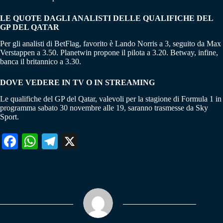
LE QUOTE DAGLI ANALISTI DELLE QUALIFICHE DEL
GP DEL QATAR
Per gli analisti di BetFlag, favorito è Lando Norris a 3, seguito da Max
Verstappen a 3.50. Planetwin propone il pilota a 3.20. Betway, infine,
banca il britannico a 3.30.
DOVE VEDERE IN TV O IN STREAMING
Le qualifiche del GP del Qatar, valevoli per la stagione di Formula 1 in
programma sabato 30 novembre alle 19, saranno trasmesse da Sky
Sport.
Fa
W
Te
X
ce
ha
le
bo
ts
gr
ok
A
a
pp
m