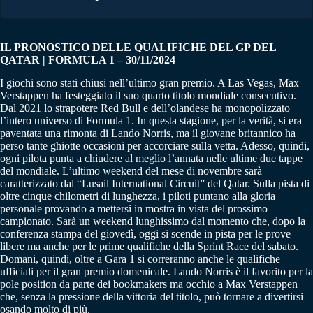
IL PRONOSTICO DELLE QUALIFICHE DEL GP DEL
QATAR | FORMULA 1 – 30/11/2024
I giochi sono stati chiusi nell’ultimo gran premio. A Las Vegas, Max
Verstappen ha festeggiato il suo quarto titolo mondiale consecutivo.
Dal 2021 lo strapotere Red Bull e dell’olandese ha monopolizzato
l’intero universo di Formula 1. In questa stagione, per la verità, si era
paventata una rimonta di Lando Norris, ma il giovane britannico ha
perso tante ghiotte occasioni per accorciare sulla vetta. Adesso, quindi,
ogni pilota punta a chiudere al meglio l’annata nelle ultime due tappe
del mondiale. L’ultimo weekend del mese di novembre sarà
caratterizzato dal “Lusail International Circuit” del Qatar. Sulla pista di
oltre cinque chilometri di lunghezza, i piloti puntano alla gloria
personale provando a mettersi in mostra in vista del prossimo
campionato. Sarà un weekend lunghissimo dal momento che, dopo la
conferenza stampa del giovedì, oggi si scende in pista per le prove
libere ma anche per le prime qualifiche della Sprint Race del sabato.
Domani, quindi, oltre a Gara 1 si correranno anche le qualifiche
ufficiali per il gran premio domenicale. Lando Norris è il favorito per la
pole position da parte dei bookmakers ma occhio a Max Verstappen
che, senza la pressione della vittoria del titolo, può tornare a divertirsi
osando molto di più.