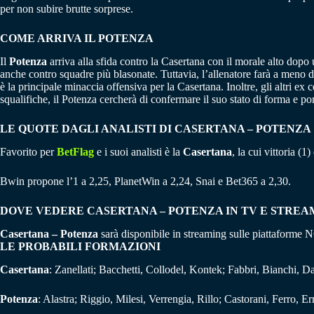
per non subire brutte sorprese​.
COME ARRIVA IL POTENZA
Il
Potenza
arriva alla sfida contro la Casertana con il morale alto dopo
anche contro squadre più blasonate. Tuttavia, l’allenatore farà a meno d
è la principale minaccia offensiva per la Casertana. Inoltre, gli altri e
squalifiche, il Potenza cercherà di confermare il suo stato di forma e port
LE QUOTE DAGLI ANALISTI DI CASERTANA – POTENZA
Favorito per
BetFlag
e i suoi analisti è la
Casertana
, la cui vittoria (1
Bwin propone l’1 a 2,25, PlanetWin a 2,24, Snai e Bet365 a 2,30.
DOVE VEDERE CASERTANA – POTENZA IN TV E STREA
Casertana – Potenza
sarà disponibile in streaming sulle piattaform
LE PROBABILI FORMAZIONI
Casertana
: Zanellati; Bacchetti, Collodel, Kontek; Fabbri, Bianchi, Da
Potenza
: Alastra; Riggio, Milesi, Verrengia, Rillo; Castorani, Ferro, 