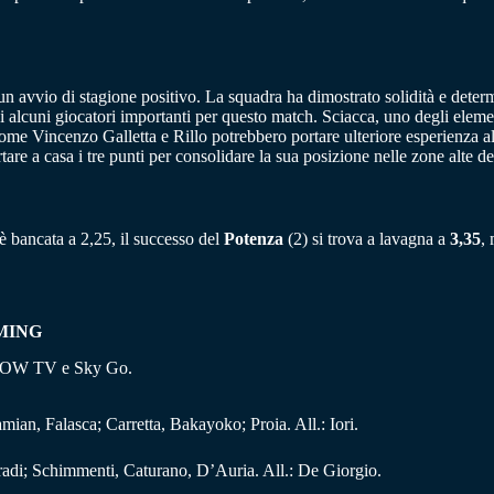
 un avvio di stagione positivo. La squadra ha dimostrato solidità e dete
i alcuni giocatori importanti per questo match. Sciacca, uno degli eleme
x come Vincenzo Galletta e Rillo potrebbero portare ulteriore esperienza a
are a casa i tre punti per consolidare la sua posizione nelle zone alte del
) è bancata a 2,25, il successo del
Potenza
(2) si trova a lavagna a
3,35
,
MING
e NOW TV e Sky Go.
mian, Falasca; Carretta, Bakayoko; Proia. All.: Iori.
Erradi; Schimmenti, Caturano, D’Auria. All.: De Giorgio.