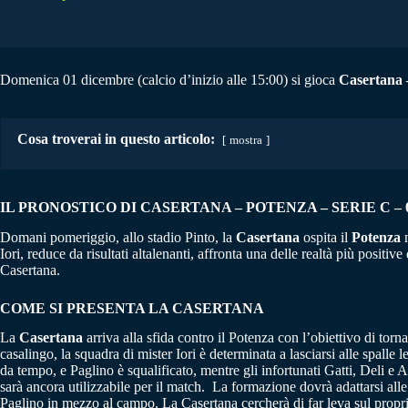
Domenica 01 dicembre (calcio d’inizio alle 15:00) si gioca
Casertana 
Cosa troverai in questo articolo:
mostra
IL PRONOSTICO DI CASERTANA – POTENZA – SERIE C – 01
Domani pomeriggio, allo stadio Pinto, la
Casertana
ospita il
Potenza
n
Iori, reduce da risultati altalenanti, affronta una delle realtà più posi
Casertana.
COME SI PRESENTA LA CASERTANA
La
Casertana
arriva alla sfida contro il Potenza con l’obiettivo di torn
casalingo, la squadra di mister Iori è determinata a lasciarsi alle spalle
da tempo, e Paglino è squalificato, mentre gli infortunati Gatti, Deli e
sarà ancora utilizzabile per il match. La formazione dovrà adattarsi alle 
Paglino in mezzo al campo. La Casertana cercherà di far leva sul proprio