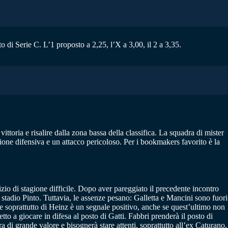
 di Serie C. L’1 proposto a 2,25, l’X a 3,00, il 2 a 3,35.
ttoria e risalire dalla zona bassa della classifica. La squadra di mister
azione difensiva e un attacco pericoloso. Per i bookmakers favorito è la
inizio di stagione difficile. Dopo aver pareggiato il precedente incontro
lo stadio Pinto. Tuttavia, le assenze pesano: Galletta e Mancini sono fuori
o e soprattutto di Heinz è un segnale positivo, anche se quest’ultimo non
tto a giocare in difesa al posto di Gatti. Fabbri prenderà il posto di
 di grande valore e bisognerà stare attenti, soprattutto all’ex Caturano,