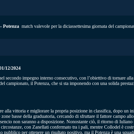
– Potenza
match valevole per la diciassettesima giornata del campionato
/12/2024
el secondo impegno interno consecutivo, con l’obiettivo di tornare alla vi
tive del campionato, il Potenza, che si sta imponendo con una solida prest
are alla vittoria e migliorare la propria posizione in classifica, dopo un 
 le zone basse della graduatoria, cercando di sfruttare il fattore campo al
 Asencio non saranno a disposizione. Nonostante ciò, il ritorno di Iulian
circostanze, con Zanellati confermato tra i pali, mentre Collodel è costre
 pubblico per ottenere un risultato positivo, ma il Potenza è una squadra