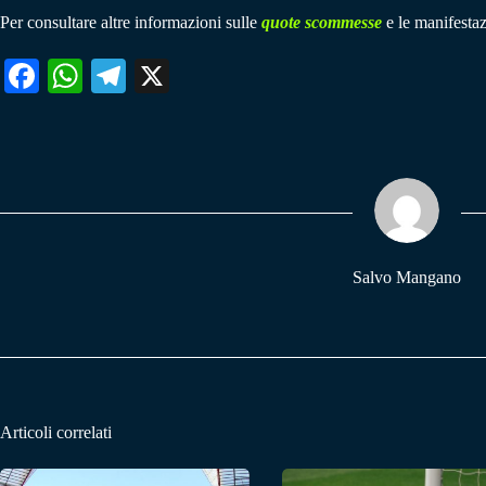
Per consultare altre informazioni sulle
quote scommesse
e le manifestaz
Fa
W
Te
X
ce
ha
le
bo
ts
gr
ok
A
a
pp
m
Salvo Mangano
Articoli correlati