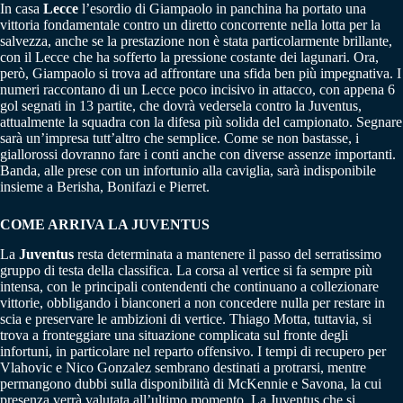
In casa
Lecce
l’esordio di Giampaolo in panchina ha portato una
vittoria fondamentale contro un diretto concorrente nella lotta per la
salvezza, anche se la prestazione non è stata particolarmente brillante,
con il Lecce che ha sofferto la pressione costante dei lagunari. Ora,
però, Giampaolo si trova ad affrontare una sfida ben più impegnativa. I
numeri raccontano di un Lecce poco incisivo in attacco, con appena 6
gol segnati in 13 partite, che dovrà vedersela contro la Juventus,
attualmente la squadra con la difesa più solida del campionato. Segnare
sarà un’impresa tutt’altro che semplice. Come se non bastasse, i
giallorossi dovranno fare i conti anche con diverse assenze importanti.
Banda, alle prese con un infortunio alla caviglia, sarà indisponibile
insieme a Berisha, Bonifazi e Pierret.
COME ARRIVA LA JUVENTUS
La
Juventus
resta determinata a mantenere il passo del serratissimo
gruppo di testa della classifica. La corsa al vertice si fa sempre più
intensa, con le principali contendenti che continuano a collezionare
vittorie, obbligando i bianconeri a non concedere nulla per restare in
scia e preservare le ambizioni di vertice. Thiago Motta, tuttavia, si
trova a fronteggiare una situazione complicata sul fronte degli
infortuni, in particolare nel reparto offensivo. I tempi di recupero per
Vlahovic e Nico Gonzalez sembrano destinati a protrarsi, mentre
permangono dubbi sulla disponibilità di McKennie e Savona, la cui
presenza verrà valutata all’ultimo momento. La Juventus che si