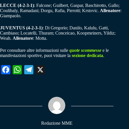
LECCE (4-2-3-1)
: Falcone; Guilbert, Gaspar, Baschirotto, Gallo;
Coulibaly, Ramadani; Dorgu, Rafia, Pierotti; Krstovic.
Allenatore
:
Giampaolo.
JUVENTUS (4-2-3-1)
: Di Gregorio; Danilo, Kalulu, Gatti,
Cambiaso; Locatelli, Thuram; Conceicao, Koopmeiners, Yildiz;
Weah.
Allenatore
: Motta.
Per consultare altre informazioni sulle
quote scommesse
e le
manifestazioni sportive, puoi visitare la
sezione dedicata
.
Fa
W
Te
X
ce
ha
le
bo
ts
gr
ok
A
a
pp
m
Redazione MME