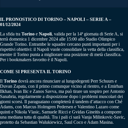
IL PRONOSTICO DI TORINO – NAPOLI – SERIE A –
01/12/2024
La sfida tra
Torino
e
Napoli
, valida per la 14ª giornata di Serie A, si
terrà domenica 1 dicembre 2024 alle 15:00 allo Stadio Olimpico
Grande Torino. Entrambe le squadre cercano punti importanti per i
rispettivi obiettivi: il Napoli vuole consolidare la vetta della classifica,
mentre il Torino punta a migliorare una posizione di metà classifica.
Per i bookmakers favorito è il Napoli.
COME SI PRESENTA IL TORINO
Il
Torino
dovrà ancora rinunciare ai lungodegenti Perr Schuurs e
Duvan Zapata, con il primo comunque vicino al rientro, e a Emirhan
Ilkhan, Ivan Ilic e Zanos Savva, ma può tirare un sospiro per Antonio
Sanabria, regolarmente a disposizione dopo i problemi muscolari dei
giorni scorsi. Il paraguaiano completerà il tandem d’attacco con Ché
Adams, con Marcus Holmgren Pedersen e Valentino Lazaro come
quinti e Nikola Vlasic, Samuele Ricci e Gvidas Gineitis a comporre
una mediana tutta di qualità. Tra i pali ci sarà Vanja Milinkovic-Savic,
protetto da Sebastian Walukiewicz, Saul Coco e Adam Masina.