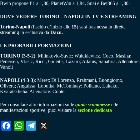
Bwin propone l’1 a 1,80, PlanetWin a 1,84, Snai e Bet365 a 1,80.
DOVE VEDERE TORINO – NAPOLI IN TV E STREAMING
Torino-Napoli
(fischio d’inizio alle
15
) sarà trasmessa in diretta
streaming in esclusiva da
Dazn.
LE PROBABILI FORMAZIONI
TORINO (3-5-2)
: Milinkovic-Savic; Walukiewicz, Coco, Masina;
Pedersen, Vlasic, Ricci, Gineitis, Lazaro; Adams, Sanabria. Allenatore:
Vanoli
NAPOLI (4-3-3)
: Meret; Di Lorenzo, Rrahmani, Buongiorno,
Olivera; Anguissa, Lobotka, McTominay; Politano, Lukaku,
Kvaratskhelia. Allenatore: Conte
Per consultare altre informazioni sulle
quote scommesse
e le
manifestazioni sportive, puoi visitare la
sezione dedicata
Fa
W
Te
X
ce
ha
le