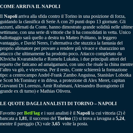
COME ARRIVA IL NAPOLI
Il
Napoli
arriva alla sfida contro il Torino in una posizione di forza,
guidando la classifica di Serie A con 29 punti dopo 13 giornate. Gli
azzurri, allenati da Conte, hanno dimostrato grande solidità nelle ultime
settimane, con una serie di vittorie che li ha consolidati in vetta. Unico
ballottaggio sarà quello a destra tra Matteo Politano, in leggero
vantaggio, e David Neres, l’alternativa che stuzzica la fantasia del
proprio allenatore per provare a rendere più vivace e sbarazzino un
attacco che ultimamente ha prodotto poco. Attacco completato da
Khvicha Kvaratskhelia e Romelu Lukaku, i due principali attori del
reparto che faticano ad amalgamarsi, con uno che risale la china mentre
l’altro va giù, e viceversa. Per il resto, Conte schiererà la formazione
tipo: a centrocampo André-Frank Zambo Anguissa, Stanislav Lobotka
e Scott McTominay e in difesa, a protezione di Alex Meret, capitan
Giovanni Di Lorenzo, Amir Rrahmani, Alessandro Buongiorno (il
grande ex di turno) e Mathias Olivera.
LE QUOTE DAGLI ANALISTI DI TORINO – NAPOLI
Favorito per
BetFlag
e i suoi analisti è il
Napoli
la cui vittoria (2) è
bancata a
1,81
, il successo del
Torino
(1) si trova a lavagna a
5,24
,
mentre il pareggio (X) vale
3,65
volte la posta.