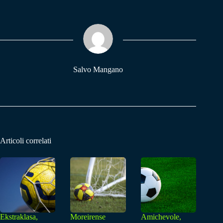
bo
ts
gr
ok
A
a
pp
m
Salvo Mangano
Articoli correlati
Ekstraklasa,
Moreirense
Amichevole,