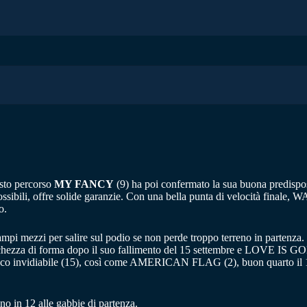
esto percorso
MY FANCY
(9) ha poi confermato la sua buona predispo
 possibili, offre solide garanzie. Con una bella punta di velocità finale
o.
mpi mezzi per salire sul podio se non perde troppo terreno in partenza
hezza di forma dopo il suo fallimento del 15 settembre e LOVE IS GOLD (
 invidiabile (15), così come AMERICAN FLAG (2), buon quarto il 15 ot
ono in 12 alle gabbie di partenza.