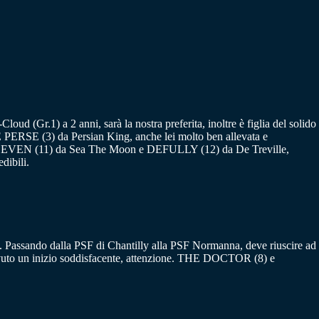
loud (Gr.1) a 2 anni, sarà la nostra preferita, inoltre è figlia del solido
 PERSE (3) da Persian King, anche lei molto ben allevata e
 SEVEN (11) da Sea The Moon e DEFULLY (12) da De Treville,
dibili.
o. Passando dalla PSF di Chantilly alla PSF Normanna, deve riuscire ad
avuto un inizio soddisfacente, attenzione. THE DOCTOR (8) e