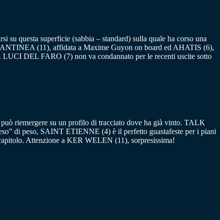
rsi su questa superficie (sabbia – standard) sulla quale ha corso una
 da ANTINEA (11), affidata a Maxime Guyon on board ed AHATIS ​​(6),
odio. LUCI DEL FARO (7) non va condannato per le recenti uscite sotto
i, può riemergere su un profilo di tracciato dove ha già vinto. TALK
ceso” di peso, SAINT ETIENNE (4) è il perfetto guastafeste per i piani
 in capitolo. Attenzione a KER WELEN (11), sorpresissima!