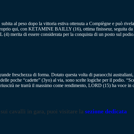
 subita al peso dopo la vittoria estiva ottenuta a Compiègne e può rivela
bre proprio qui, con KETAMINE BAILLY (16), ottima finisseur, seguita
EIL (4) merita di essere considerata per la conquista di un posto sul p
 grande freschezza di forma. Dotato questa volta di paraocchi australian
lle poche “cadette” (3yo) al via, sono scelte logiche per il podio. “S
iero” riuscirà ne trarrà il massimo come rendimento, LORD (15) ha voce
 sui cavalli in gara, puoi visitare la
sezione dedicata