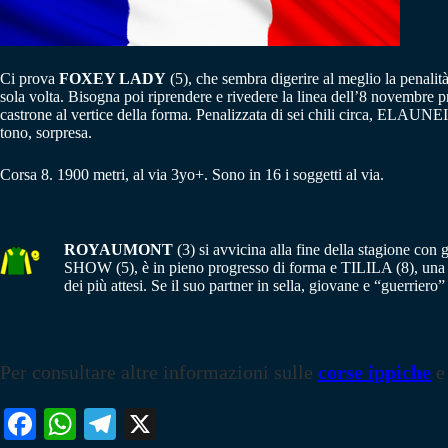
Ci prova
FOXEY LADY
(5), che sembra digerire al meglio la penalità
sola volta. Bisogna poi riprendere e rivedere la linea dell’8 novem
castrone al vertice della forma. Penalizzata di sei chili circa, ELAUN
tono, sorpresa.
Corsa 8. 1900 metri, al via 3yo+. Sono in 16 i soggetti al via.
ROYAUMONT
(3) si avvicina alla fine della stagione con
SHOW (5), è in pieno progresso di forma e TILILA (8), una de
dei più attesi. Se il suo partner in sella, giovane e “guerr
Per consultare altre informazioni sulle
corse ippiche
e
Fa
W
Te
X