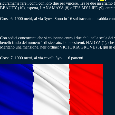
sicuramente fare i conti con loro due per vincere. Tra le due inseriam
BEAUTY (10), esperta, LANAMAYA (8) e IT’S MY LIFE (9), entrambi da 
Corsa 6. 1900 metri, al via 3yo+. Sono in 16 sul tracciato in sabbia con
Con sedici concorrenti che si collocano entro i due chili nella scala dei v
beneficiando del numero 1 di steccato. I due estremi, HADYA (1), che 
Meritano una menzione, nell’ordine: VICTORIA GROVE (3), qui in e
Corsa 7. 1900 metri, al via cavalli 3yo+. 16 partenti.