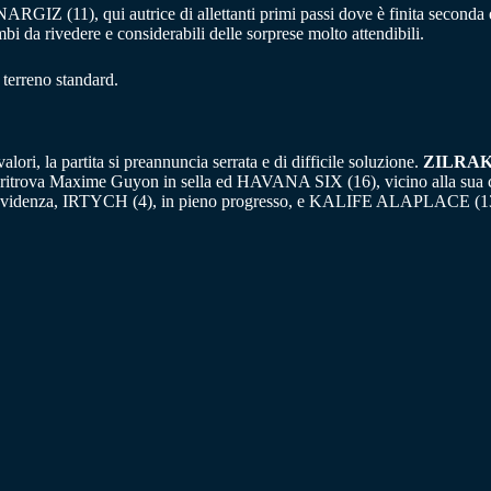
o NARGIZ (11), qui autrice di allettanti primi passi dove è finita sec
rivedere e considerabili delle sorprese molto attendibili.
 terreno standard.
alori, la partita si preannuncia serrata e di difficile soluzione.
ZILRA
ritrova Maxime Guyon in sella ed HAVANA SIX (16), vicino alla sua cor
videnza, IRTYCH (4), in pieno progresso, e KALIFE ALAPLACE (13), 