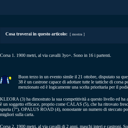
Cosa troverai in questo articolo:
mostra
Corsa 1. 1900 metri, al via cavalli 3yo+. Sono in 16 i partenti.
Buon terzo in un evento simile il 21 ottobre, disputato su qu
38 è un castrone capace di adottare tutte le tattiche di corsa
menzionato ed è logicamente una scelta prioritaria per il podi
KLEORA (3) ha dimostrato la sua competitività a questo livello ed ha a
è un soggetto efficace, proprio come CALAS (5), che ha ritrovato fresc
spuria (7°). OPALUS ROAD (4), nonostante un numero di steccato poco
migliori sulla carta.
Corsa 2. 1900 metri, al via cavalli di 2 anni, maschi interi e castroni. S