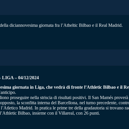
della diciannovesima giornata fra l’Atheltic Bilbao e il Real Madrid.
–
LIGA – 04/12/2024
esima giornata in Liga, che vedrà di fronte l’Athletic Bilbao e il R
’anticipo.
ono proseguire nella striscia di risultati positivi. Il San Mamés prover
posto, la sconfitta interna del Barcellona, nel turno precedente, contro
 l’Atletico Madrid. In pratica le prime tre della gradautoria si trovano r
 l’Athletic Bilbao, insieme con il Villareal, con 26 punti.