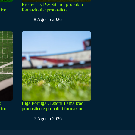
Eredivisie, Psv Sittard: probabili
tico
formazioni e pronostico
8 Agosto 2026
:
Liga Portugal, Estoril-Famalicao:
tico
pronostico e probabili formazioni
7 Agosto 2026