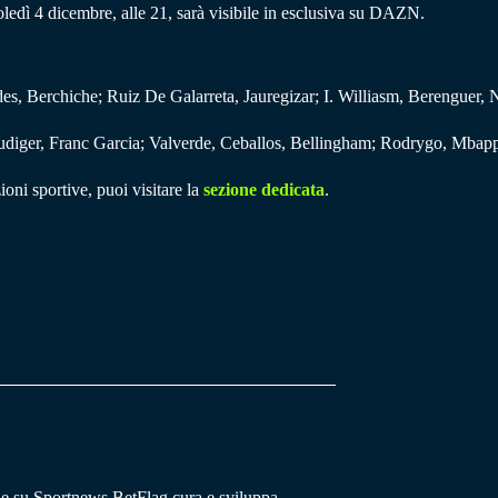
ledì 4 dicembre, alle 21, sarà visibile in esclusiva su DAZN.
s, Berchiche; Ruiz De Galarreta, Jauregizar; I. Williasm, Berenguer, N
diger, Franc Garcia; Valverde, Ceballos, Bellingham; Rodrygo, Mbappé
ioni sportive, puoi visitare la
sezione dedicata
.
he su Sportnews.BetFlag cura e sviluppa