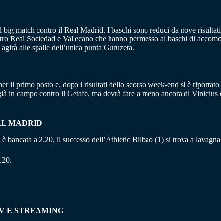
el big match contro il Real Madrid. I baschi sono reduci da nove risulta
 contro Real Sociedad e Vallecano che hanno permesso ai baschi di accomod
agirà alle spalle dell’unica punta Guruzeta.
per il primo posto e, dopo i risultati dello scorso week-end si è riporta
 già in campo contro il Getafe, ma dovrà fare a meno ancora di Vinicius
EAL MADRID
(2) è bancata a 2.20, il successo dell’Athletic Bilbao (1) si trova a lavagn
.20.
TV E STREAMING