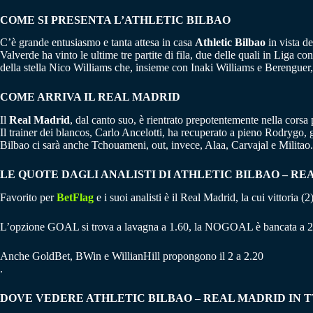
COME SI PRESENTA L’ATHLETIC BILBAO
C’è grande entusiasmo e tanta attesa in casa
Athletic Bilbao
in vista d
Valverde ha vinto le ultime tre partite di fila, due delle quali in Liga
della stella Nico Williams che, insieme con Inaki Williams e Berenguer, 
COME ARRIVA IL REAL MADRID
Il
Real Madrid
, dal canto suo, è rientrato prepotentemente nella corsa 
Il trainer dei blancos, Carlo Ancelotti, ha recuperato a pieno Rodrygo,
Bilbao ci sarà anche Tchouameni, out, invece, Alaa, Carvajal e Militao.
LE QUOTE DAGLI ANALISTI DI ATHLETIC BILBAO – R
Favorito per
BetFlag
e i suoi analisti è il Real Madrid, la cui vittoria 
L’opzione GOAL si trova a lavagna a 1.60, la NOGOAL è bancata a 2
Anche GoldBet, BWin e WillianHill propongono il 2 a 2.20
.
DOVE VEDERE ATHLETIC BILBAO – REAL MADRID IN 