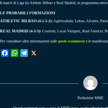
Il match di Liga tra Athletic Bilbao e Real Madrid, in programma merco
LE PROBABILI FORMAZIONI
ATHLETIC BILBAO (4-2-3-1):
Agirrezabala; Lekue, Alvarez, Parede
REAL MADRID (4-3-3):
Courtois; Lucas Vazquez, Raul Asencio, Ru
Per consultare altre informazioni sulle
quote scommesse
e le manifestaz
Fa
W
Te
X
ce
ha
le
bo
ts
gr
ok
A
a
pp
m
Redazione MME
Questi contenuti sono a cura di MMEuropa, realtà editoriale c