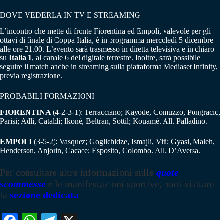
DOVE VEDERLA IN TV E STREAMING
L’incontro che mette di fronte Fiorentina ed Empoli, valevole per gli
ottavi di finale di Coppa Italia, è in programma mercoledì 5 dicembre
alle ore 21.00. L’evento sarà trasmesso in diretta televisiva e in chiaro
su
Italia 1
, al canale 6 del digitale terrestre. Inoltre, sarà possibile
seguire il match anche in streaming sulla piattaforma Mediaset Infinity,
previa registrazione.
PROBABILI FORMAZIONI
FIORENTINA
(4-2-3-1): Terracciano; Kayode, Comuzzo, Pongracic,
Parisi; Adli, Cataldi; Ikoné, Beltran, Sottil; Kouamé. All. Palladino.
EMPOLI
(3-5-2): Vasquez; Goglichidze, Ismajli, Viti; Gyasi, Maleh,
Henderson, Anjorin, Cacace; Esposito, Colombo. All. D’Aversa.
Per consultare altre informazioni sulle
quote
scommesse
e le manifestazioni sportive, puoi visitare
la
sezione dedicata