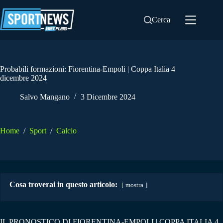
Salta
al
Cerca
contenuto
Probabili formazioni: Fiorentina-Empoli | Coppa Italia 4
dicembre 2024
Salvo Mangano
3 Dicembre 2024
Home
/
Sport
/
Calcio
Cosa troverai in questo articolo:
mostra
IL PRONOSTICO DI FIORENTINA-EMPOLI | COPPA ITALIA 4