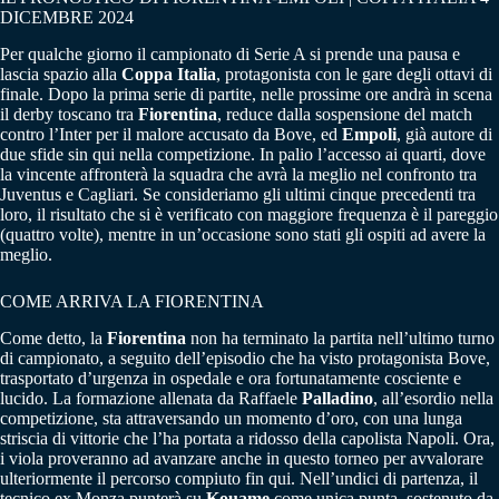
DICEMBRE 2024
Per qualche giorno il campionato di Serie A si prende una pausa e
lascia spazio alla
Coppa Italia
, protagonista con le gare degli ottavi di
finale. Dopo la prima serie di partite, nelle prossime ore andrà in scena
il derby toscano tra
Fiorentina
, reduce dalla sospensione del match
contro l’Inter per il malore accusato da Bove, ed
Empoli
, già autore di
due sfide sin qui nella competizione. In palio l’accesso ai quarti, dove
la vincente affronterà la squadra che avrà la meglio nel confronto tra
Juventus e Cagliari. Se consideriamo gli ultimi cinque precedenti tra
loro, il risultato che si è verificato con maggiore frequenza è il pareggio
(quattro volte), mentre in un’occasione sono stati gli ospiti ad avere la
meglio.
COME ARRIVA LA FIORENTINA
Come detto, la
Fiorentina
non ha terminato la partita nell’ultimo turno
di campionato, a seguito dell’episodio che ha visto protagonista Bove,
trasportato d’urgenza in ospedale e ora fortunatamente cosciente e
lucido. La formazione allenata da Raffaele
Palladino
, all’esordio nella
competizione, sta attraversando un momento d’oro, con una lunga
striscia di vittorie che l’ha portata a ridosso della capolista Napoli. Ora,
i viola proveranno ad avanzare anche in questo torneo per avvalorare
ulteriormente il percorso compiuto fin qui. Nell’undici di partenza, il
tecnico ex Monza punterà su
Kouame
come unica punta, sostenuto da