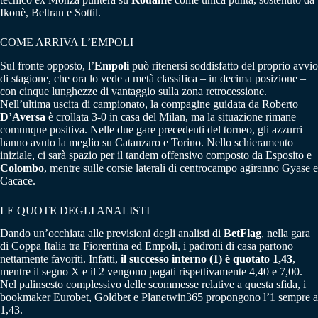
Ikonè, Beltran e Sottil.
COME ARRIVA L’EMPOLI
Sul fronte opposto, l’
Empoli
può ritenersi soddisfatto del proprio avvio
di stagione, che ora lo vede a metà classifica – in decima posizione –
con cinque lunghezze di vantaggio sulla zona retrocessione.
Nell’ultima uscita di campionato, la compagine guidata da Roberto
D’Aversa
è crollata 3-0 in casa del Milan, ma la situazione rimane
comunque positiva. Nelle due gare precedenti del torneo, gli azzurri
hanno avuto la meglio su Catanzaro e Torino. Nello schieramento
iniziale, ci sarà spazio per il tandem offensivo composto da Esposito e
Colombo
, mentre sulle corsie laterali di centrocampo agiranno Gyase e
Cacace.
LE QUOTE DEGLI ANALISTI
Dando un’occhiata alle previsioni degli analisti di
BetFlag
, nella gara
di Coppa Italia tra Fiorentina ed Empoli, i padroni di casa partono
nettamente favoriti. Infatti,
il successo interno (1) è quotato 1,43
,
mentre il segno X e il 2 vengono pagati rispettivamente 4,40 e 7,00.
Nel palinsesto complessivo delle scommesse relative a questa sfida, i
bookmaker Eurobet, Goldbet e Planetwin365 propongono l’1 sempre a
1,43.