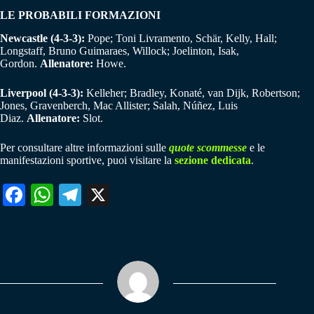
LE PROBABILI FORMAZIONI
Newcastle (4-3-3):
Pope; Toni Livramento, Schär, Kelly, Hall;
Longstaff, Bruno Guimaraes, Willock; Joelinton, Isak,
Gordon.
Allenatore:
Howe.
Liverpool (4-3-3):
Kelleher; Bradley, Konaté, van Dijk, Robertson;
Jones, Gravenberch, Mac Allister; Salah, Núñez, Luis
Diaz.
Allenatore:
Slot.
Per consultare altre informazioni sulle
quote scommesse
e le
manifestazioni sportive, puoi visitare la
sezione dedicata
.
Fa
W
Te
X
ce
ha
le
bo
ts
gr
ok
A
a
pp
m