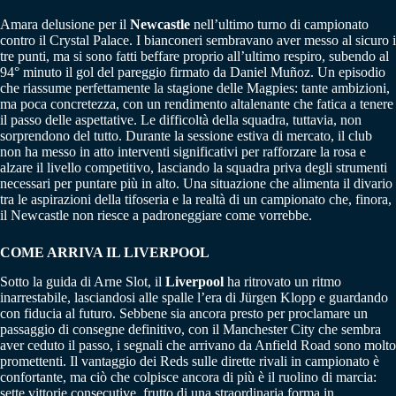
Amara delusione per il
Newcastle
nell’ultimo turno di campionato
contro il Crystal Palace. I bianconeri sembravano aver messo al sicuro i
tre punti, ma si sono fatti beffare proprio all’ultimo respiro, subendo al
94° minuto il gol del pareggio firmato da Daniel Muñoz. Un episodio
che riassume perfettamente la stagione delle Magpies: tante ambizioni,
ma poca concretezza, con un rendimento altalenante che fatica a tenere
il passo delle aspettative. Le difficoltà della squadra, tuttavia, non
sorprendono del tutto. Durante la sessione estiva di mercato, il club
non ha messo in atto interventi significativi per rafforzare la rosa e
alzare il livello competitivo, lasciando la squadra priva degli strumenti
necessari per puntare più in alto. Una situazione che alimenta il divario
tra le aspirazioni della tifoseria e la realtà di un campionato che, finora,
il Newcastle non riesce a padroneggiare come vorrebbe.
COME ARRIVA IL LIVERPOOL
Sotto la guida di Arne Slot, il
Liverpool
ha ritrovato un ritmo
inarrestabile, lasciandosi alle spalle l’era di Jürgen Klopp e guardando
con fiducia al futuro. Sebbene sia ancora presto per proclamare un
passaggio di consegne definitivo, con il Manchester City che sembra
aver ceduto il passo, i segnali che arrivano da Anfield Road sono molto
promettenti. Il vantaggio dei Reds sulle dirette rivali in campionato è
confortante, ma ciò che colpisce ancora di più è il ruolino di marcia:
sette vittorie consecutive, frutto di una straordinaria forma in