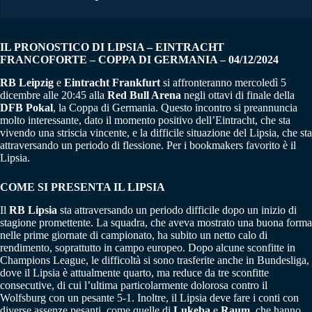
IL PRONOSTICO DI LIPSIA – EINTRACHT
FRANCOFORTE – COPPA DI GERMANIA – 04/12/2024
RB Leipzig
e
Eintracht Frankfurt
si affronteranno mercoledì 5
dicembre alle 20:45 alla
Red Bull Arena
negli ottavi di finale della
DFB Pokal
, la Coppa di Germania. Questo incontro si preannuncia
molto interessante, dato il momento positivo dell’Eintracht, che sta
vivendo una striscia vincente, e la difficile situazione del Lipsia, che sta
attraversando un periodo di flessione. Per i bookmakers favorito è il
Lipsia.
COME SI PRESENTA IL LIPSIA
Il
RB Lipsia
sta attraversando un periodo difficile dopo un inizio di
stagione promettente. La squadra, che aveva mostrato una buona forma
nelle prime giornate di campionato, ha subito un netto calo di
rendimento, soprattutto in campo europeo. Dopo alcune sconfitte in
Champions League, le difficoltà si sono trasferite anche in Bundesliga,
dove il Lipsia è attualmente quarto, ma reduce da tre sconfitte
consecutive, di cui l’ultima particolarmente dolorosa contro il
Wolfsburg con un pesante 5-1. Inoltre, il Lipsia deve fare i conti con
diverse assenze pesanti, come quelle di
Lukeba
e
Raum
, che hanno