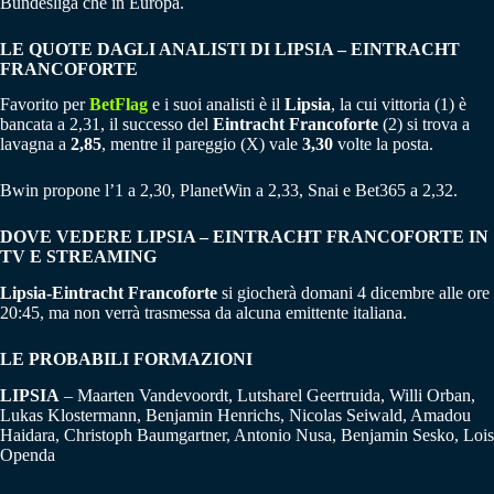
Bundesliga che in Europa.
LE QUOTE DAGLI ANALISTI DI LIPSIA – EINTRACHT
FRANCOFORTE
Favorito per
BetFlag
e i suoi analisti è il
Lipsia
, la cui vittoria (1) è
bancata a 2,31, il successo del
Eintracht Francoforte
(2) si trova a
lavagna a
2,85
, mentre il pareggio (X) vale
3,30
volte la posta.
Bwin propone l’1 a 2,30, PlanetWin a 2,33, Snai e Bet365 a 2,32.
DOVE VEDERE LIPSIA – EINTRACHT FRANCOFORTE IN
TV E STREAMING
Lipsia-Eintracht Francoforte
si giocherà domani 4 dicembre alle ore
20:45, ma non verrà trasmessa da alcuna emittente italiana.
LE PROBABILI FORMAZIONI
LIPSIA
– Maarten Vandevoordt, Lutsharel Geertruida, Willi Orban,
Lukas Klostermann, Benjamin Henrichs, Nicolas Seiwald, Amadou
Haidara, Christoph Baumgartner, Antonio Nusa, Benjamin Sesko, Lois
Openda