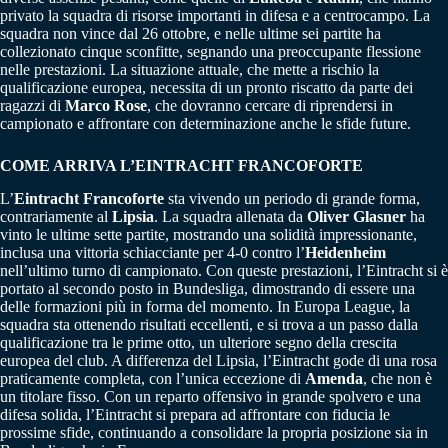
privato la squadra di risorse importanti in difesa e a centrocampo. La
squadra non vince dal 26 ottobre, e nelle ultime sei partite ha
collezionato cinque sconfitte, segnando una preoccupante flessione
nelle prestazioni. La situazione attuale, che mette a rischio la
qualificazione europea, necessita di un pronto riscatto da parte dei
ragazzi di
Marco Rose
, che dovranno cercare di riprendersi in
campionato e affrontare con determinazione anche le sfide future.
COME ARRIVA L’EINTRACHT FRANCOFORTE
L’
Eintracht Francoforte
sta vivendo un periodo di grande forma,
contrariamente al
Lipsia
. La squadra allenata da
Oliver Glasner
ha
vinto le ultime sette partite, mostrando una solidità impressionante,
inclusa una vittoria schiacciante per 4-0 contro l’
Heidenheim
nell’ultimo turno di campionato. Con queste prestazioni, l’Eintracht si è
portato al secondo posto in Bundesliga, dimostrando di essere una
delle formazioni più in forma del momento. In Europa League, la
squadra sta ottenendo risultati eccellenti, e si trova a un passo dalla
qualificazione tra le prime otto, un ulteriore segno della crescita
europea del club. A differenza del Lipsia, l’Eintracht gode di una rosa
praticamente completa, con l’unica eccezione di
Amenda
, che non è
un titolare fisso. Con un reparto offensivo in grande spolvero e una
difesa solida, l’Eintracht si prepara ad affrontare con fiducia le
prossime sfide, continuando a consolidare la propria posizione sia in