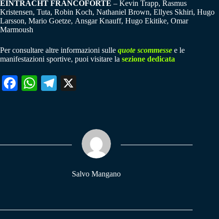
EINTRACHT FRANCOFORTE
– Kevin Trapp, Rasmus
Kristensen, Tuta, Robin Koch, Nathaniel Brown, Ellyes Skhiri, Hugo
Larsson, Mario Goetze, Ansgar Knauff, Hugo Ekitike, Omar
Marmoush
Per consultare altre informazioni sulle
quote scommesse
e le
manifestazioni sportive, puoi visitare la
sezione dedicata
Fa
W
Te
X
ce
ha
le
bo
ts
gr
ok
A
a
pp
m
Salvo Mangano