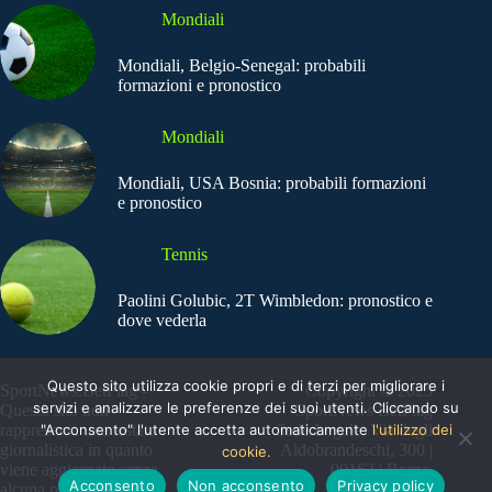
Mondiali
Mondiali, Belgio-Senegal: probabili
formazioni e pronostico
Mondiali
Mondiali, USA Bosnia: probabili formazioni
e pronostico
Tennis
Paolini Golubic, 2T Wimbledon: pronostico e
dove vederla
Questo sito utilizza cookie propri e di terzi per migliorare i
SportNews.BetFlag -
Copyright © 2025
servizi e analizzare le preferenze dei suoi utenti. Cliccando su
Questo sito non
SportNews BetFlag
"Acconsento" l'utente accetta automaticamente
l'utilizzo dei
rappresenta una testata
Sede Legale: Via degli
giornalistica in quanto
Aldobrandeschi, 300 |
cookie.
viene aggiornato senza
00163 | Roma
Acconsento
Non acconsento
Privacy policy
alcuna periodicità