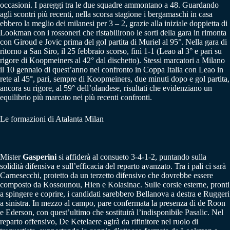
occasioni. I pareggi tra le due squadre ammontano a 48. Guardando
agli scontri più recenti, nella scorsa stagione i bergamaschi in casa
ebbero la meglio dei milanesi per 3 – 2, grazie alla iniziale doppietta di
Lookman con i rossoneri che ristabilirono le sorti della gara in rimonta
con Giroud e Jovic prima del gol partita di Muriel al 95°. Nella gara di
ritorno a San Siro, il 25 febbraio scorso, finì 1-1 (Leao al 3° e pari su
rigore di Koopmeiners al 42° dal dischetto). Stessi marcatori a Milano
il 10 gennaio di quest’anno nel confronto in Coppa Italia con Leao in
rete al 45°, pari, sempre di Koopmeiners, due minuti dopo e gol partita,
ancora su rigore, al 59° dell’olandese, risultati che evidenziano un
equilibrio più marcato nei più recenti confronti.
Le formazioni di Atalanta Milan
Mister
Gasperini
si affiderà al consueto 3-4-1-2, puntando sulla
solidità difensiva e sull’efficacia del reparto avanzato. Tra i pali ci sarà
Carnesecchi, protetto da un terzetto difensivo che dovrebbe essere
composto da Kossounou, Hien e Kolasinac. Sulle corsie esterne, pronti
a spingere e coprire, i candidati sarebbero Bellanova a destra e Ruggeri
a sinistra. In mezzo al campo, pare confermata la presenza di de Roon
e Ederson, con quest’ultimo che sostituirà l’indisponibile Pasalic. Nel
reparto offensivo, De Ketelaere agirà da rifinitore nel ruolo di