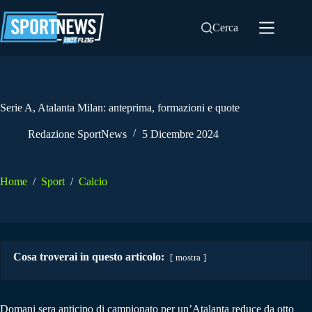
Salta
al
Cerca
contenuto
Serie A, Atalanta Milan: anteprima, formazioni e quote
Redazione SportNews
5 Dicembre 2024
Home
/
Sport
/
Calcio
Cosa troverai in questo articolo:
mostra
Domani sera anticipo di campionato per un’Atalanta reduce da otto