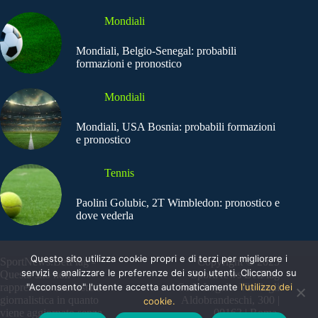
Mondiali
Mondiali, Belgio-Senegal: probabili
formazioni e pronostico
Mondiali
Mondiali, USA Bosnia: probabili formazioni
e pronostico
Tennis
Paolini Golubic, 2T Wimbledon: pronostico e
dove vederla
Questo sito utilizza cookie propri e di terzi per migliorare i
SportNews.BetFlag -
Copyright © 2025
servizi e analizzare le preferenze dei suoi utenti. Cliccando su
Questo sito non
SportNews BetFlag
rappresenta una testata
"Acconsento" l'utente accetta automaticamente
Sede Legale: Via degli
l'utilizzo dei
giornalistica in quanto
Aldobrandeschi, 300 |
cookie.
viene aggiornato senza
00163 | Roma