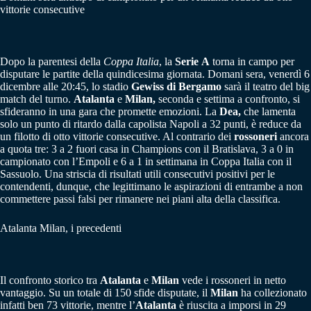
vittorie consecutive
Dopo la parentesi della
Coppa Italia
, la
Serie
A
torna in campo per
disputare le partite della quindicesima giornata. Domani sera, venerdì 6
dicembre alle 20:45, lo stadio
Gewiss di Bergamo
sarà il teatro del big
match del turno.
Atalanta
e
Milan,
seconda e settima a confronto, si
sfideranno in una gara che promette emozioni. La
Dea,
che lamenta
solo un punto di ritardo dalla capolista Napoli a 32 punti, è reduce da
un filotto di otto vittorie consecutive. Al contrario dei
rossoneri
ancora
a quota tre: 3 a 2 fuori casa in Champions con il Bratislava, 3 a 0 in
campionato con l’Empoli e 6 a 1 in settimana in Coppa Italia con il
Sassuolo. Una striscia di risultati utili consecutivi positivi per le
contendenti, dunque, che legittimano le aspirazioni di entrambe a non
commettere passi falsi per rimanere nei piani alta della classifica.
Atalanta Milan, i precedenti
Il confronto storico tra
Atalanta
e
Milan
vede i rossoneri in netto
vantaggio. Su un totale di 150 sfide disputate, il
Milan
ha collezionato
infatti ben 73 vittorie, mentre l’
Atalanta
è riuscita a imporsi in 29