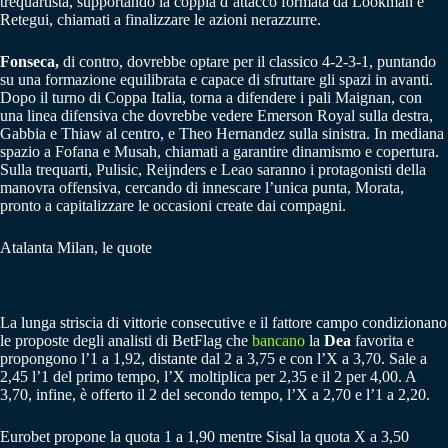
trequartista, supportando la coppia d’attacco formata da Lookman e
Retegui, chiamati a finalizzare le azioni nerazzurre.
Fonseca,
di contro, dovrebbe optare per il classico 4-2-3-1, puntando
su una formazione equilibrata e capace di sfruttare gli spazi in avanti.
Dopo il turno di Coppa Italia, torna a difendere i pali Maignan, con
una linea difensiva che dovrebbe vedere Emerson Royal sulla destra,
Gabbia e Thiaw al centro, e Theo Hernandez sulla sinistra. In mediana
spazio a Fofana e Musah, chiamati a garantire dinamismo e copertura.
Sulla trequarti, Pulisic, Reijnders e Leao saranno i protagonisti della
manovra offensiva, cercando di innescare l’unica punta, Morata,
pronto a capitalizzare le occasioni create dai compagni.
Atalanta Milan, le quote
La lunga striscia di vittorie consecutive e il fattore campo condizionano
le proposte degli analisti di BetFlag che
bancano
la
Dea
favorita e
propongono l’1 a 1,92, distante dal 2 a 3,75 e con l’X a 3,70. Sale a
2,45 l’1 del primo tempo, l’X moltiplica per 2,35 e il 2 per 4,00. A
3,70, infine, è offerto il 2 del secondo tempo, l’X a 2,70 e l’1 a 2,20.
Eurobet propone la quota 1 a 1,90 mentre Sisal la quota X a 3,50