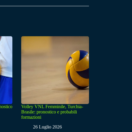
nostico
Volley VNL Femminile, Turchia-
Brasile: pronostico e probabili
formazioni
26 Luglio 2026