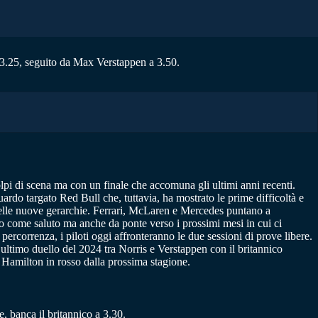
a 3.25, seguito da Max Verstappen a 3.50.
olpi di scena ma con un finale che accomuna gli ultimi anni recenti.
rdo targato Red Bull che, tuttavia, ha mostrato le prime difficoltà e
delle nuove gerarchie. Ferrari, McLaren e Mercedes puntano a
lo come saluto ma anche da ponte verso i prossimi mesi in cui ci
percorrenza, i piloti oggi affronteranno le due sessioni di prove libere.
’ultimo duello del 2024 tra Norris e Verstappen con il britannico
s Hamilton in rosso dalla prossima stagione.
, banca il britannico a 3.30.