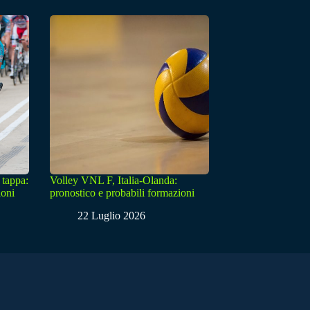
 tappa:
Volley VNL F, Italia-Olanda:
ioni
pronostico e probabili formazioni
22 Luglio 2026