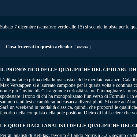
Sabato 7 dicembre (semaforo verde alle 15) si scende in pista per le q
Cosa troverai in questo articolo:
mostra
IL PRONOSTICO DELLE QUALIFICHE DEL GP DI ABU DHABI
L’ultima fatica prima della lunga sosta e delle meritate vacanze. Cala il
Max Verstappen si è laureato campione per la quarta volta e continua co
non è più “invincibile”. La grande curiosità sta nell’immaginare la nu
spodestare il trono di chi ha monopolizzato l’universo di Formula 1 in 
saranno tanti test e cambieranno casacca diversi piloti. Si corre ad Abu 
Sarà un weekend in modalità classica, quindi, che proporrà le qualifiche
favorito nella conquista della pole position. Dietro di lui Leclerc che v
LE QUOTE DAGLI ANALISTI DELLE QUALIFICHE DEL GP
Per gli analisti di BetFlag, favorito è Lando Norris a 3.25, seguito da 