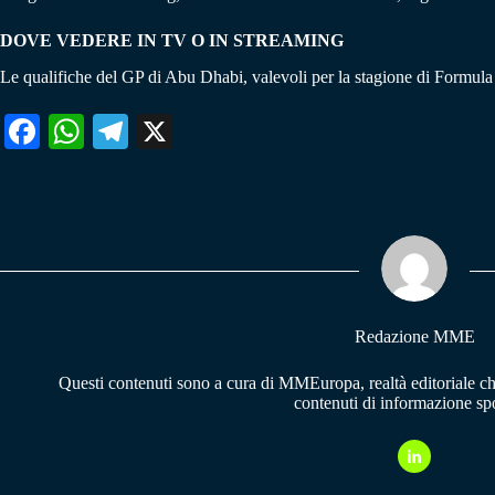
DOVE VEDERE IN TV O IN STREAMING
Le qualifiche del GP di Abu Dhabi, valevoli per la stagione di Formul
Fa
W
Te
X
ce
ha
le
bo
ts
gr
ok
A
a
pp
m
Redazione MME
Questi contenuti sono a cura di MMEuropa, realtà editoriale c
contenuti di informazione spo