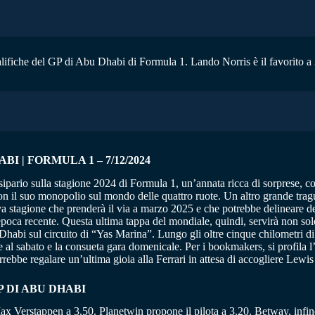
ualifiche del GP di Abu Dhabi di Formula 1. Lando Norris è il favorito 
 | FORMULA 1 – 7/12/2024
 sipario sulla stagione 2024 di Formula 1, un’annata ricca di sorprese, c
n il suo monopolio sul mondo delle quattro ruote. Un altro grande tragua
ova stagione che prenderà il via a marzo 2025 e che potrebbe delineare 
epoca recente. Questa ultima tappa del mondiale, quindi, servirà non so
Dhabi sul circuito di “Yas Marina”. Lungo gli oltre cinque chilometri di 
 al sabato e la consueta gara domenicale. Per i bookmakers, si profila l
orrebbe regalare un’ultima gioia alla Ferrari in attesa di accogliere Lewi
 DI ABU DHABI
Max Verstappen a 3.50. Planetwin propone il pilota a 3.20. Betway, infine