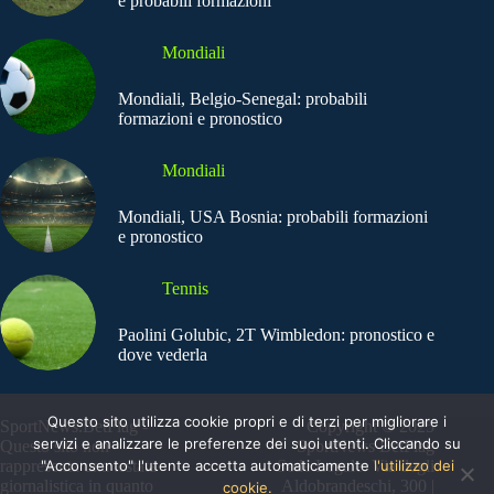
e probabili formazioni
Mondiali
Mondiali, Belgio-Senegal: probabili
formazioni e pronostico
Mondiali
Mondiali, USA Bosnia: probabili formazioni
e pronostico
Tennis
Paolini Golubic, 2T Wimbledon: pronostico e
dove vederla
Questo sito utilizza cookie propri e di terzi per migliorare i
SportNews.BetFlag -
Copyright © 2025
servizi e analizzare le preferenze dei suoi utenti. Cliccando su
Questo sito non
SportNews BetFlag
rappresenta una testata
"Acconsento" l'utente accetta automaticamente
Sede Legale: Via degli
l'utilizzo dei
giornalistica in quanto
Aldobrandeschi, 300 |
cookie.