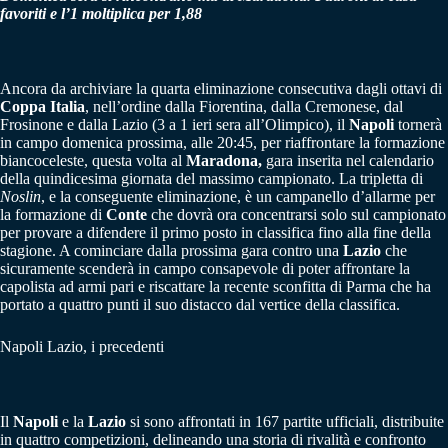
favoriti e l’1 moltiplica per 1,88
Ancora da archiviare la quarta eliminazione consecutiva dagli ottavi di
Coppa Italia
, nell’ordine dalla Fiorentina, dalla Cremonese, dal
Frosinone e dalla Lazio (3 a 1 ieri sera all’Olimpico), il
Napoli
tornerà
in campo domenica prossima, alle 20:45, per riaffrontare la formazione
biancoceleste, questa volta al
Maradona,
gara inserita nel calendario
della quindicesima giornata del massimo campionato. La tripletta di
Noslin
, e la conseguente eliminazione, è un campanello d’allarme per
la formazione di
Conte
che dovrà ora concentrarsi solo sul campionato
per provare a difendere il primo posto in classifica fino alla fine della
stagione. A cominciare dalla prossima gara contro una
Lazio
che
sicuramente scenderà in campo consapevole di poter affrontare la
capolista ad armi pari e riscattare la recente sconfitta di Parma che ha
portato a quattro punti il suo distacco dal vertice della classifica.
Napoli Lazio, i precedenti
Il
Napoli
e la
Lazio
si sono affrontati in 167 partite ufficiali, distribuite
in quattro competizioni, delineando una storia di rivalità e confronto