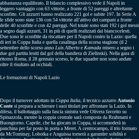
abbastanza equilibrato. Il bilancio complessivo vede il Napoli in
leggero vantaggio con 63 vittorie, a fronte di 52 pareggi e altrettante
sconfitte. Gli azzurri hanno realizzato 221 gol e subite 197. In Serie A
le sfide sono state 136 con 54 vittorie all’attivo dei campani a fronte
delle 40 sconfitte e con 42 pareggi. Nel totale sono stati 192 i gol messi
a segno dagli azzurri, 31 in più di quelli realizzati dai biancocelesti.
Due sono le sconfitte da riscattare per il Napoli contro la Lazio: quella
di ieri in Coppa Italia e quella casalinga della scorsa stagione (il 2
settembre dello scorso anno
Luis Alberto
e
Kamada
misero a segno i
due gol partita leniti dal gol della bandiera di Zielinski). Nella gara di
ritorno Roma, il 28 gennaio scorso, le due squadre non sono andate
oltre il risultato ad occhiali.
Le formazioni di Napoli Lazio
Dopo il turnover adottato in
Coppa Italia
, il tecnico azzurro
Antonio
Conte
si prepara a schierare i suoi titolari per affrontare la Lazio. In
difesa, il ballottaggio sulla fascia sinistra vede Olivera favorito su
Spinazzola, mentre la coppia centrale sarà composta da Rrahmani e
Buongiorno. Caprile, che ha giocato in Coppa, si accomoderà in
panchina per far posto in porta a Meret. A centrocampo, il trio formato
da McTominay, Lobotka e Anguissa tornerà a garantire solidità e