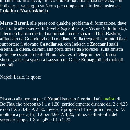
dinamismo. In attacco, l’unico dubbio riguarda la fascia destra, con
Politano in vantaggio su Neres per completare il tridente insieme a
Lukaku
e
Kvaratskhelia
.
Marco Baroni,
alle prese con qualche problema di formazione, deve
far fronte alle assenze di Rovella (squalificato) e Vecino (infortunato).
Il tecnico biancoceleste darà probabilmente spazio a Dele-Bashiru,
affiancato da Guendouzi nella mediana. Sulla trequarti è pronto Dia a
supportare il giovane
Castellanos
, con Isaksen e
Zaccagni
sugli
esterni. In difesa, davanti alla porta difesa da Provedel, sulla sinistra
potrebbe essere preferito Nuno Tavares a Pellegrini per la fascia
sinistra, a destra spazio a Lazzari con Gila e Romagnoli nel ruolo di
centrali.
Napoli Lazio, le quote
Riscatto alla portata per il
Napoli
bancato favorito dagli
analisti
di
BetFlag che propongo l’1 a 1,88, particolarmente distante dal 2 a 4,25
e con l’X a 3,45. A 2,50, invece, è proposto l’1 del primo tempo, l’X
moltiplica per 2,15, il 2 per 4,60. A 4,20, infine, è offerto il 2 del
secondo tempo, l’X a 2,45 e l’1 a 2,20.