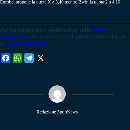
Eurobet propone la quota X a 3,40 mentre Bwin la quota 2 a 4,10
Per consultare altre informazioni sulle
quote
scommesse
e le manifestazioni sportive, puoi visitare
la
sezione dedicata
Fa
W
Te
X
ce
ha
le
bo
ts
gr
ok
A
a
pp
m
Redazione SportNews