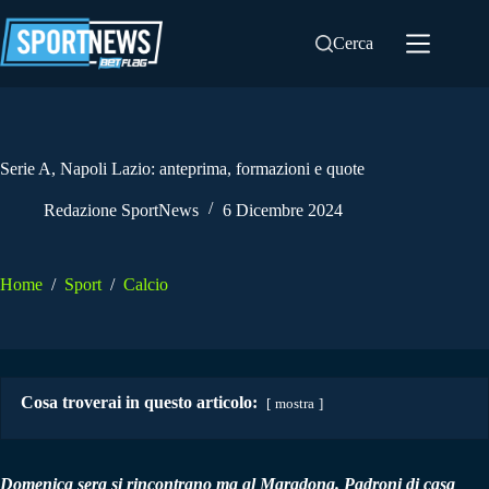
Salta
al
Cerca
contenuto
Serie A, Napoli Lazio: anteprima, formazioni e quote
Redazione SportNews
6 Dicembre 2024
Home
/
Sport
/
Calcio
Cosa troverai in questo articolo:
mostra
Domenica sera si rincontrano ma al Maradona. Padroni di casa