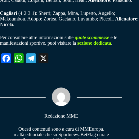
Adli, Cataldi; Colpani, Beltran, Sottil; Kean.
Allenatore
: Palladino.
Cagliari
(4-2-3-1): Sherri; Zappa, Mina, Luperto, Augello;
Makoumbou, Adopo; Zortea, Gaetano, Luvumbo; Piccoli.
Allenatore
:
Nicola.
Per consultare altre informazioni sulle
quote scommesse
e le
manifestazioni sportive, puoi visitare la
sezione dedicata
.
Fa
W
Te
X
ce
ha
le
bo
ts
gr
ok
A
a
pp
m
Redazione MME
Questi contenuti sono a cura di MMEuropa,
realtà editoriale che su Sportnews.BetFlag cura e