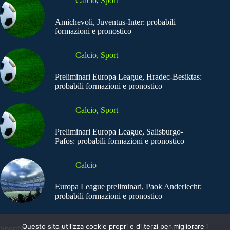
Calcio
,
Sport
Amichevoli, Juventus-Inter: probabili
formazioni e pronostico
Calcio
,
Sport
Preliminari Europa League, Hradec-Besiktas:
probabili formazioni e pronostico
Calcio
,
Sport
Preliminari Europa League, Salisburgo-
Pafos: probabili formazioni e pronostico
Calcio
Europa League preliminari, Paok Anderlecht:
probabili formazioni e pronostico
Questo sito utilizza cookie propri e di terzi per migliorare i
SportNews.BetFlag -
Copyright © 2025