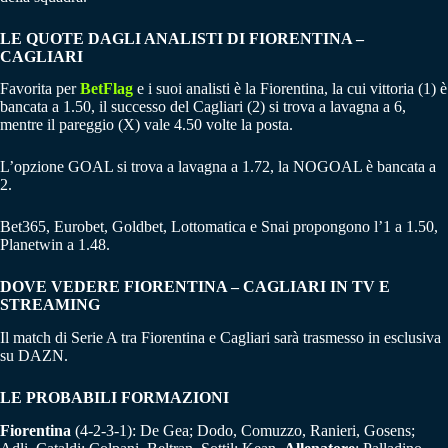
LE QUOTE DAGLI ANALISTI DI FIORENTINA –
CAGLIARI
Favorita per
BetFlag
e i suoi analisti è la Fiorentina, la cui vittoria (1) è
bancata a 1.50, il successo del Cagliari (2) si trova a lavagna a 6,
mentre il pareggio (X) vale 4.50 volte la posta.
L’opzione GOAL si trova a lavagna a 1.72, la NOGOAL è bancata a
2.
Bet365, Eurobet, Goldbet, Lottomatica e Snai propongono l’1 a 1.50,
Planetwin a 1.48.
DOVE VEDERE FIORENTINA – CAGLIARI IN TV E
STREAMING
Il match di Serie A tra Fiorentina e Cagliari sarà trasmesso in esclusiva
su DAZN.
LE PROBABILI FORMAZIONI
Fiorentina
(4-2-3-1): De Gea; Dodo, Comuzzo, Ranieri, Gosens;