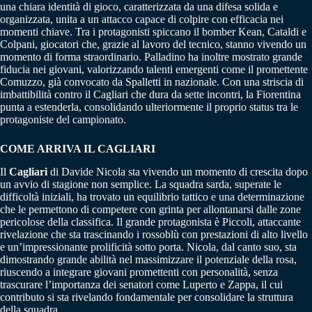
una chiara identità di gioco, caratterizzata da una difesa solida e
organizzata, unita a un attacco capace di colpire con efficacia nei
momenti chiave. Tra i protagonisti spiccano il bomber Kean, Cataldi e
Colpani, giocatori che, grazie al lavoro del tecnico, stanno vivendo un
momento di forma straordinario. Palladino ha inoltre mostrato grande
fiducia nei giovani, valorizzando talenti emergenti come il promettente
Comuzzo, già convocato da Spalletti in nazionale. Con una striscia di
imbattibilità contro il Cagliari che dura da sette incontri, la Fiorentina
punta a estenderla, consolidando ulteriormente il proprio status tra le
protagoniste del campionato.
COME ARRIVA IL CAGLIARI
Il
Cagliari
di Davide Nicola sta vivendo un momento di crescita dopo
un avvio di stagione non semplice. La squadra sarda, superate le
difficoltà iniziali, ha trovato un equilibrio tattico e una determinazione
che le permettono di competere con grinta per allontanarsi dalle zone
pericolose della classifica. Il grande protagonista è Piccoli, attaccante
rivelazione che sta trascinando i rossoblù con prestazioni di alto livello
e un’impressionante prolificità sotto porta. Nicola, dal canto suo, sta
dimostrando grande abilità nel massimizzare il potenziale della rosa,
riuscendo a integrare giovani promettenti con personalità, senza
trascurare l’importanza dei senatori come Luperto e Zappa, il cui
contributo si sta rivelando fondamentale per consolidare la struttura
della squadra.