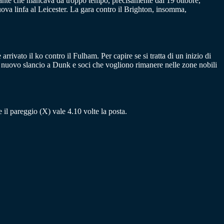
rtante che mancava da troppo tempo, precisamente dal 19 ottobre,
a linfa al Leicester. La gara contro il Brighton, insomma,
rivato il ko contro il Fulham. Per capire se si tratta di un inizio di
un nuovo slancio a Dunk e soci che vogliono rimanere nelle zone nobili
re il pareggio (X) vale 4.10 volte la posta.