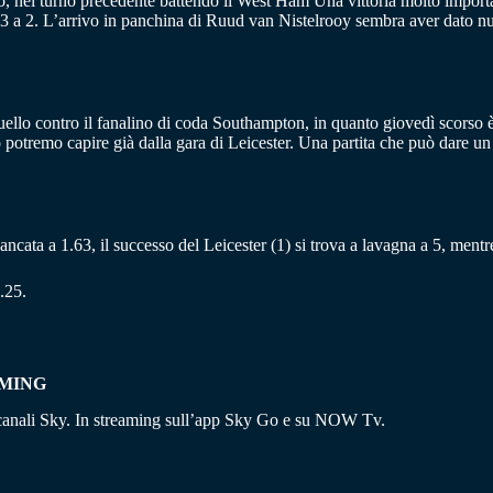
nato, nel turno precedente battendo il West Ham Una vittoria molto impo
 2. L’arrivo in panchina di Ruud van Nistelrooy sembra aver dato nuov
ello contro il fanalino di coda Southampton, in quanto giovedì scorso è ar
lo potremo capire già dalla gara di Leicester. Una partita che può dare 
è bancata a 1.63, il successo del Leicester (1) si trova a lavagna a 5, ment
.25.
AMING
i canali Sky. In streaming sull’app Sky Go e su NOW Tv.