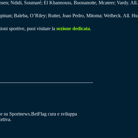
ansen; Ndidi, Soumaré; El Khannouss, Buonanotte, Mcateer; Vardy. All.
nan; Baleba, O’Riley; Rutter, Joao Pedro, Mitoma; Welbeck. All. Hur
ioni sportive, puoi visitare la
sezione dedicata
.
he su Sportnews.BetFlag cura e sviluppa
rtiva.