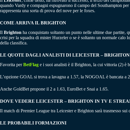
Il
Leicester
, come detto, ha ritrovato il successo, il terzo del campio
quando Vardy e compagni espugnarono il campo del Southampton per 3 a
rappresenta una sorta di prova del nove per le foxes.
COME ARRIVA IL BRIGHTON
Il
Brighton
ha conquistato soltanto un punto nelle ultime due partite, qu
crisi per la squadra di mister Hurzeler o se è soltanto un normale calo 
della classifica.
LE QUOTE DAGLI ANALISTI DI LEICESTER – BRIGHTON
Favorita per
BetFlag
e i suoi analisti è il Brighton, la cui vittoria (2) 
L’opzione GOAL si trova a lavagna a 1.57, la NOGOAL è bancata a 2
Anche GoldBet propone il 2 a 1.63, EuroBet e Snai a 1.65.
DOVE VEDERE LEICESTER – BRIGHTON IN TV E STRE
Il match di Premier League tra Leicester e Brighton sarà trasmesso su
LE PROBABILI FORMAZIONI