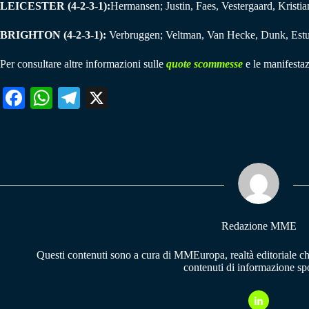
LEICESTER (4-2-3-1):
Hermansen; Justin, Faes, Vestergaard, Kristi
BRIGHTON (4-2-3-1):
Verbruggen; Veltman, Van Hecke, Dunk, Estupi
Per consultare altre informazioni sulle
quote scommesse
e le manifestaz
Fa
W
Te
X
ce
ha
le
bo
ts
gr
ok
A
a
pp
m
Redazione MME
Questi contenuti sono a cura di MMEuropa, realtà editoriale c
contenuti di informazione spo