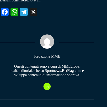
Larsen. Allenatore: O’Neil.
Fa
W
Te
X
ce
ha
le
bo
ts
gr
ok
A
a
pp
m
Redazione MME
Questi contenuti sono a cura di MMEuropa,
realtà editoriale che su Sportnews.BetFlag cura e
sviluppa contenuti di informazione sportiva.