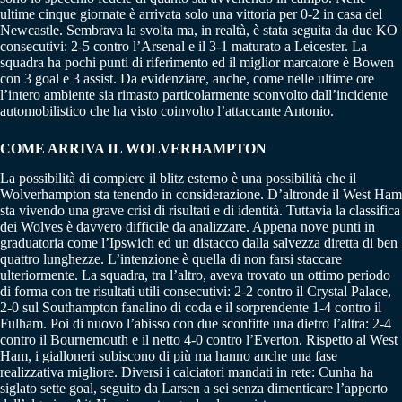
ultime cinque giornate è arrivata solo una vittoria per 0-2 in casa del
Newcastle. Sembrava la svolta ma, in realtà, è stata seguita da due KO
consecutivi: 2-5 contro l’Arsenal e il 3-1 maturato a Leicester. La
squadra ha pochi punti di riferimento ed il miglior marcatore è Bowen
con 3 goal e 3 assist. Da evidenziare, anche, come nelle ultime ore
l’intero ambiente sia rimasto particolarmente sconvolto dall’incidente
automobilistico che ha visto coinvolto l’attaccante Antonio.
COME ARRIVA IL WOLVERHAMPTON
La possibilità di compiere il blitz esterno è una possibilità che il
Wolverhampton sta tenendo in considerazione. D’altronde il West Ham
sta vivendo una grave crisi di risultati e di identità. Tuttavia la classifica
dei Wolves è davvero difficile da analizzare. Appena nove punti in
graduatoria come l’Ipswich ed un distacco dalla salvezza diretta di ben
quattro lunghezze. L’intenzione è quella di non farsi staccare
ulteriormente. La squadra, tra l’altro, aveva trovato un ottimo periodo
di forma con tre risultati utili consecutivi: 2-2 contro il Crystal Palace,
2-0 sul Southampton fanalino di coda e il sorprendente 1-4 contro il
Fulham. Poi di nuovo l’abisso con due sconfitte una dietro l’altra: 2-4
contro il Bournemouth e il netto 4-0 contro l’Everton. Rispetto al West
Ham, i gialloneri subiscono di più ma hanno anche una fase
realizzativa migliore. Diversi i calciatori mandati in rete: Cunha ha
siglato sette goal, seguito da Larsen a sei senza dimenticare l’apporto