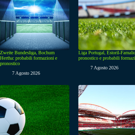
Zweite Bundesliga, Bochum
Liga Portugal, Estoril-Famali
Hertha: probabili formazioni e
pronostico e probabili formaz
pronostico
7 Agosto 2026
7 Agosto 2026