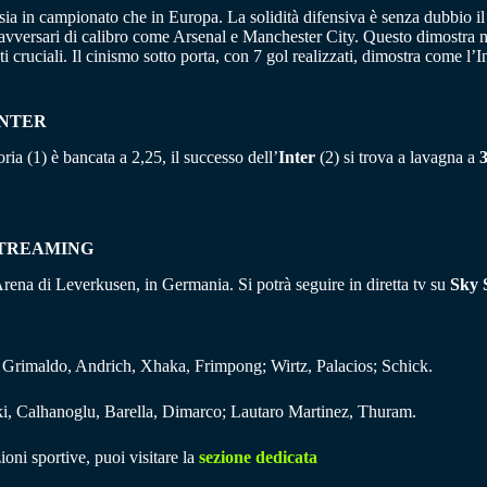
a in campionato che in Europa. La solidità difensiva è senza dubbio il 
 avversari di calibro come Arsenal e Manchester City. Questo dimostra no
uciali. Il cinismo sotto porta, con 7 gol realizzati, dimostra come l’Int
INTER
oria (1) è bancata a 2,25, il successo dell’
Inter
(2) si trova a lavagna a
3
STREAMING
rena di Leverkusen, in Germania. Si potrà seguire in diretta tv su
Sky 
Grimaldo, Andrich, Xhaka, Frimpong; Wirtz, Palacios; Schick.
ki, Calhanoglu, Barella, Dimarco; Lautaro Martinez, Thuram.
ioni sportive, puoi visitare la
sezione dedicata