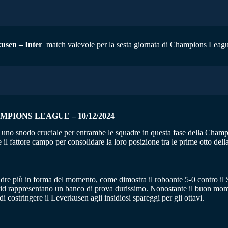
usen – Inter
match valevole per la sesta giornata di Champions League.
PIONS LEAGUE – 10/12/2024
a uno snodo cruciale per entrambe le squadre in questa fase della Champ
e il fattore campo per consolidare la loro posizione tra le prime otto de
re più in forma del momento, come dimostra il roboante 5-0 contro il Sa
drid rappresentano un banco di prova durissimo. Nonostante il buon mome
di costringere il Leverkusen agli insidiosi spareggi per gli ottavi.