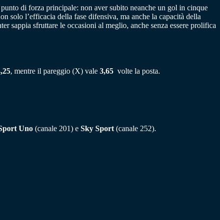
punto di forza principale: non aver subito neanche un gol in cinque
n solo l’efficacia della fase difensiva, ma anche la capacità della
er sappia sfruttare le occasioni al meglio, anche senza essere prolifica
,25
, mentre il pareggio (X) vale
3,65
volte la posta.
Sport Uno
(canale 201) e
Sky Sport
(canale 252).