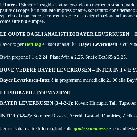
L
‘Inter
di Simone Inzaghi sta attraversando un momento straordinario si
partite di coppa è un risultato impressionante, soprattutto considerando
squadra di mantenere la concentrazione e la determinazione nei momenti cr
come altre big europee.
LE QUOTE DAGLI ANALISTI DI BAYER LEVERKUSEN – 
Favorito per
BetFlag
e i suoi analisti è il
Bayer Leverkusen
la cui vitt
Bwin propone l’1 a 2.24, PlanetWin a 2,25, Snai e Bet365 a 2,25.
DOVE VEDERE BAYER LEVERKUSEN – INTER IN TV E 
Bayer Leverkusen-Inter
è in programma martedì alle 21:00 alla BayA
LE PROBABILI FORMAZIONI
BAYER LEVERKUSEN (3-4-2-1):
Kovar; Hincapie, Tah, Tapsoba; 
INTER (3-5-2):
Sommer; Bisseck, Acerbi, Bastoni; Dumfries, Zielins
Per consultare altre informazioni sulle
quote scommesse
e le manifestaz