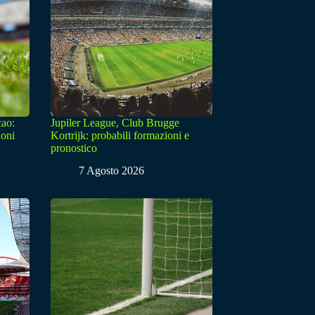
cao:
Jupiler League, Club Brugge
ioni
Kortrijk: probabili formazioni e
pronostico
7 Agosto 2026