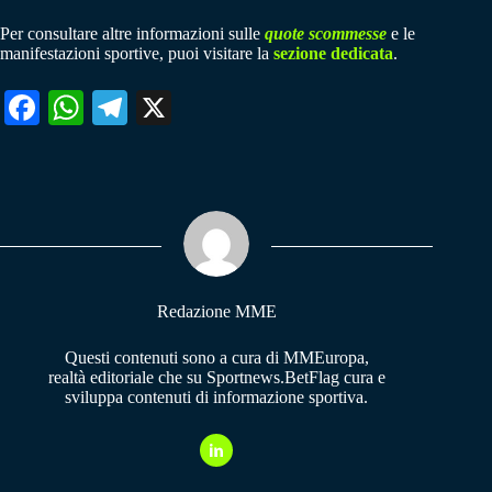
Per consultare altre informazioni sulle
quote scommesse
e le
manifestazioni sportive, puoi visitare la
sezione dedicata
.
Fa
W
Te
X
ce
ha
le
bo
ts
gr
ok
A
a
pp
m
Redazione MME
Questi contenuti sono a cura di MMEuropa,
realtà editoriale che su Sportnews.BetFlag cura e
sviluppa contenuti di informazione sportiva.