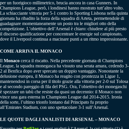
per un fuorigioco millimetrico, brucia ancora in casa Gunners. In
Champions League, però, i londinesi hanno mostrato tutt’altro volto.
La schiacciante vittoria per 5-1 contro lo Sporting Lisbona nella quinta
giornata ha ribadito la forza della squadra di Arteta, permettendole di
guadagnare momentaneamente un posto tra le migliori otto della
competizione. L’obiettivo dell’Arsenal è chiaro: chiudere al più presto
il discorso qualificazione per concentrare le energie sul campionato,
dove il Liverpool continua a macinare punti a un ritmo impressionante.
COME ARRIVA IL MONACO
Il
Monaco
cerca il riscatto. Nella precedente giornata di Champions
League, la squadra monegasca ha vissuto una serata amara, cedendo 3-
2 al Benfica dopo aver sprecato un doppio vantaggio. Nonostante la
delusione europea, il Monaco ha reagito con prontezza in Ligue 1,
mantenendosi in corsa per il titolo grazie alla vittoria per 2-0 sul Tolosa
e al secondo pareggio di fila del PSG. Ora, l’obiettivo dei monegaschi
è spezzare un tabù che resiste da quasi un decennio: il Monaco non
vince una gara esterna in Champions League dal 2014-2015. Ironia
della sorte, l’ultimo trionfo lontano dal Principato fu proprio
all’Emirates Stadium, con uno spettacolare 3-1 sull’Arsenal.
LE QUOTE DAGLI ANALISTI DI ARSENAL – MONACO
Favorito per
BetFlag
e i suoi analisti è l’Arsenal, la cui vittoria (1) è