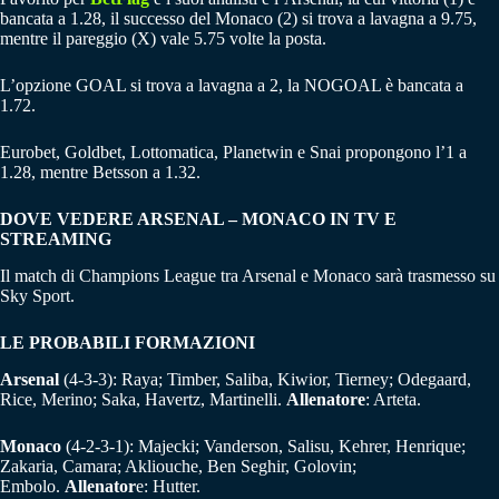
bancata a 1.28, il successo del Monaco (2) si trova a lavagna a 9.75,
mentre il pareggio (X) vale 5.75 volte la posta.
L’opzione GOAL si trova a lavagna a 2, la NOGOAL è bancata a
1.72.
Eurobet, Goldbet, Lottomatica, Planetwin e Snai propongono l’1 a
1.28, mentre Betsson a 1.32.
DOVE VEDERE ARSENAL – MONACO IN TV E
STREAMING
Il match di Champions League tra Arsenal e Monaco sarà trasmesso su
Sky Sport.
LE PROBABILI FORMAZIONI
Arsenal
(4-3-3): Raya; Timber, Saliba, Kiwior, Tierney; Odegaard,
Rice, Merino; Saka, Havertz, Martinelli.
Allenatore
: Arteta.
Monaco
(4-2-3-1): Majecki; Vanderson, Salisu, Kehrer, Henrique;
Zakaria, Camara; Akliouche, Ben Seghir, Golovin;
Embolo.
Allenator
e: Hutter.