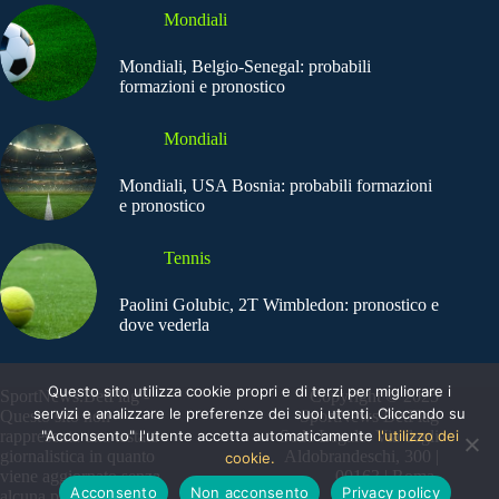
Mondiali
Mondiali, Belgio-Senegal: probabili
formazioni e pronostico
Mondiali
Mondiali, USA Bosnia: probabili formazioni
e pronostico
Tennis
Paolini Golubic, 2T Wimbledon: pronostico e
dove vederla
Questo sito utilizza cookie propri e di terzi per migliorare i
SportNews.BetFlag -
Copyright © 2025
servizi e analizzare le preferenze dei suoi utenti. Cliccando su
Questo sito non
SportNews BetFlag
"Acconsento" l'utente accetta automaticamente
l'utilizzo dei
rappresenta una testata
Sede Legale: Via degli
giornalistica in quanto
Aldobrandeschi, 300 |
cookie.
viene aggiornato senza
00163 | Roma
Acconsento
Non acconsento
Privacy policy
alcuna periodicità