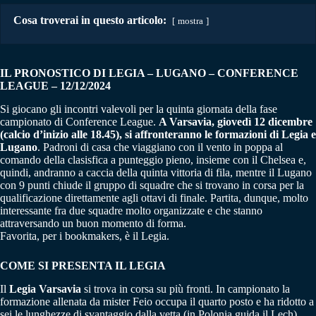
Cosa troverai in questo articolo:
mostra
IL PRONOSTICO DI LEGIA – LUGANO
–
CONFERENCE
LEAGUE – 12/12/2024
Si giocano gli incontri valevoli per la quinta giornata della fase
campionato di Conference League.
A Varsavia, giovedì 12 dicembre
(calcio d’inizio alle 18.45), si affronteranno le formazioni di Legia e
Lugano
. Padroni di casa che viaggiano con il vento in poppa al
comando della clasisfica a punteggio pieno, insieme con il Chelsea e,
quindi, andranno a caccia della quinta vittoria di fila, mentre il Lugano
con 9 punti chiude il gruppo di squadre che si trovano in corsa per la
qualificazione direttamente agli ottavi di finale. Partita, dunque, molto
interessante fra due squadre molto organizzate e che stanno
attraversando un buon momento di forma.
Favorita, per i bookmakers, è il Legia.
COME SI PRESENTA IL LEGIA
Il
Legia Varsavia
si trova in corsa su più fronti. In campionato la
formazione allenata da mister Feio occupa il quarto posto e ha ridotto a
sei le lunghezze di svantaggio dalla vetta (in Polonia guida il Lech),