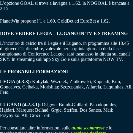
L’opzione GOAL si trova a lavagna a 1.62, la NOGOAL è bancata a
2.15.
PlanetWin propone l’1 a 1.60, GoldBet ed EuroBet a 1.62.
DOVE VEDERE LEGIA – LUGANO IN TV E STREAMING
L’incontro di calcio fra il Legia e il Lugano, in programma alle 18.45
di giovedì 12 dicembre, valevole per la quinta giornata della fase
campionato di Conference League, sarà trasmesso in diretta sui canali
SKY. In streaming sull’app Sky Go e sulla piattaforma NOW TV.
LE PROBABILI FORMAZIONI
LEGIA (4-3-3):
Kobylak; Wszolek, Ziolkowski, Kapuadi, Kun;
Goncalves, Celhaka, Morishita; Szczepaniak, Alfarela, Luquinhas. All.
Feio.
LUGANO (4-2-3-1):
Osigwe; Brault-Guillard, Papadopoulos,
Hajdari, Marques; Belhad, Grgic; Steffen, Dos Santos, Mail;
Przybylko. All. Croci-Torti.
Per consultare altre informazioni sulle
quote scommesse
e le