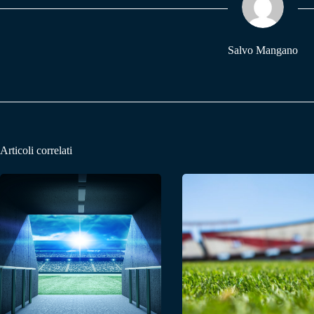
pp
m
Salvo Mangano
Articoli correlati