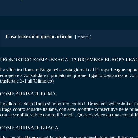
Cosa troverai in questo articolo:
mostra
PRONOSTICO ROMA -BRAGA | 12 DICEMBRE EUROPA LEA
La sfida tra Roma e Braga nella sesta giornata di Europa League rappr
europeo e a consolidare il primato nel girone. I giallorossi arrivano co
trasferta e 3-1 all’Olimpico)
COME ARRIVA IL ROMA
I giallorossi della Roma si imposero contro il Braga nei sedicesimi di fi
Braga contro squadre italiane, con sette sconfitte consecutive nelle prin
con le sconfitte subite contro il Napoli . Questo evidenzia una certa diff
COME ARRIVA IL BRAGA
I lusitani del
Braga
a cui fai riferimento sono probabilmente il Braga, 