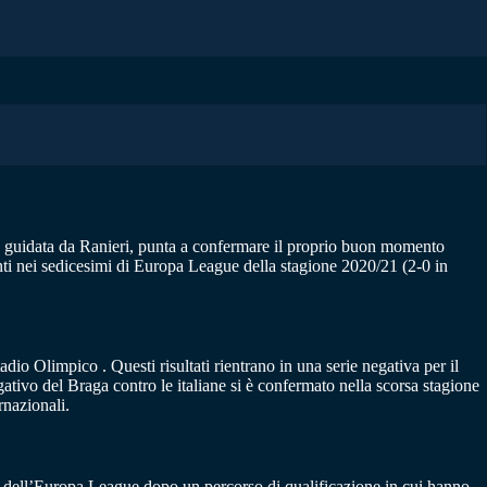
 guidata da Ranieri, punta a confermare il proprio buon momento
enti nei sedicesimi di Europa League della stagione 2020/21 (2-0 in
dio Olimpico . Questi risultati rientrano in una serie negativa per il
gativo del Braga contro le italiane si è confermato nella scorsa stagione
rnazionali.
le dell’Europa League dopo un percorso di qualificazione in cui hanno