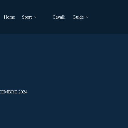
Home
Sport
Cavalli
Guide
CEMBRE 2024