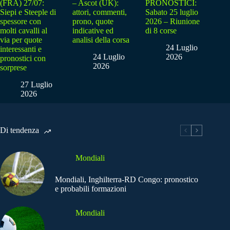
(FRA) 27/07:
– Ascot (UK):
PRONOSTICI:
Siepi e Steeple di
attori, commenti,
Sabato 25 luglio
spessore con
prono, quote
2026 – Riunione
molti cavalli al
indicative ed
di 8 corse
via per quote
analisi della corsa
24 Luglio
interessanti e
24 Luglio
2026
pronostici con
2026
sorprese
27 Luglio
2026
Di tendenza
Mondiali
Mondiali, Inghilterra-RD Congo: pronostico
e probabili formazioni
Mondiali