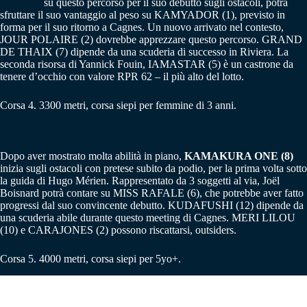
su questo percorso per il suo debutto sugli ostacoli, potrà
sfruttare il suo vantaggio al peso su KAMYADOR (1), previsto in
forma per il suo ritorno a Cagnes. Un nuovo arrivato nel contesto,
JOUR POLAIRE (2) dovrebbe apprezzare questo percorso. GRAND
DE THAIX (7) dipende da una scuderia di successo in Riviera. La
seconda risorsa di Yannick Fouin, IAMASTAR (5) è un castrone da
tenere d’occhio con valore RPR 62 – il più alto del lotto.
Corsa 4. 3300 metri, corsa siepi per femmine di 3 anni.
Dopo aver mostrato molta abilità in piano,
KAMAKURA ONE (8)
inizia sugli ostacoli con pretese subito da podio, per la prima volta sotto
la guida di Hugo Mérien. Rappresentato da 3 soggetti al via, Joël
Boisnard potrà contare su MISS RAFALE (6), che potrebbe aver fatto
progressi dal suo convincente debutto. KUDAFUSHI (12) dipende da
una scuderia abile durante questo meeting di Cagnes. MERI LILOU
(10) e CARAJONES (2) possono riscattarsi, outsiders.
Corsa 5. 4000 metri, corsa siepi per 5yo+.