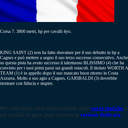
Corsa 7. 3800 metri, hp per cavalli 4yo.
KING SAINT (2) non ha fatto sbavature per il suo debutto in hp a
Cagnes e può mettere a segno il suo terzo successo consecutivo. Anche
su questa pista ha avuto successo il talentuoso BLISSIMO (4) che ha
convinto per i suoi primi passi sui grandi ostacoli. Il titolato WORTH A
TEAM (1) è in appello dopo il suo mancato buon ritorno in Costa
Azzurra. Molto a suo agio a Cagnes, GARIBALDI (3) dovrebbe
rientrare con fiducia e stupire.
Per consultare altre informazioni sulle
corse ippiche
e
sui cavalli in gara, puoi visitare la
sezione dedicata