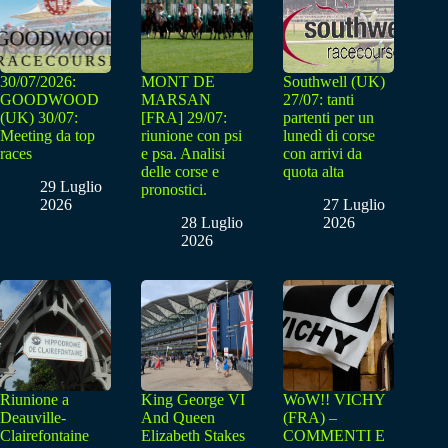
30/07/2026:
MONT DE
Southwell (UK)
GOODWOOD
MARSAN
27/07: tanti
(UK) 30/07:
[FRA] 29/07:
partenti per un
Meeting da top
riunione con psi
lunedì di corse
races
e psa. Analisi
con arrivi da
delle corse e
quota alta
29 Luglio
pronostici.
2026
27 Luglio
28 Luglio
2026
2026
Riunione a
King George VI
WoW!! VICHY
Deauville-
And Queen
(FRA) –
Clairefontaine
Elizabeth Stakes
COMMENTI E