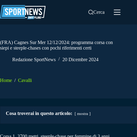
Salta
al
Cerca
contenuto
(FRA) Cagnes Sur Mer 12/12/2024: programma corsa con
siepi e steeple-chases con pochi riferimenti certi
Redazione SportNews
20 Dicembre 2024
Home
/
Cavalli
Cosa troverai in questo articolo:
mostra
Corsa 1. 3700 metri,
steeple-chase
per femmine di 3 anni.