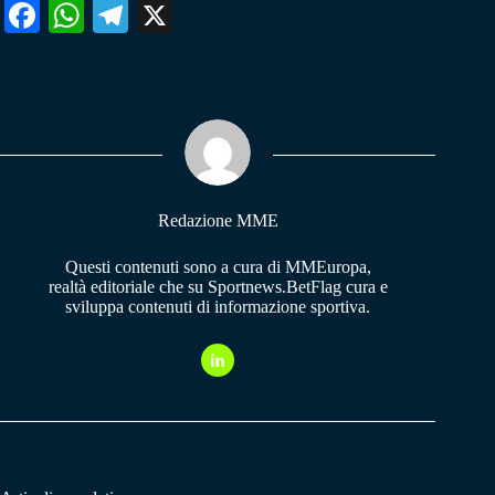
Fa
W
Te
X
ce
ha
le
bo
ts
gr
ok
A
a
pp
m
Redazione MME
Questi contenuti sono a cura di MMEuropa,
realtà editoriale che su Sportnews.BetFlag cura e
sviluppa contenuti di informazione sportiva.