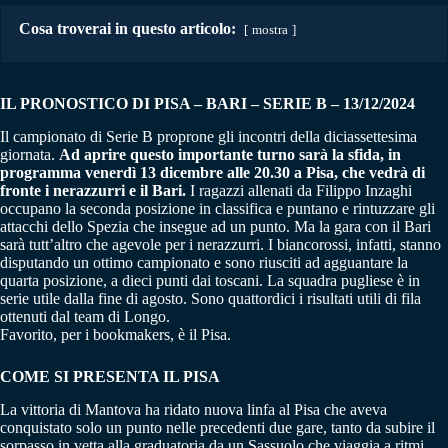
Cosa troverai in questo articolo:
mostra
IL PRONOSTICO DI PISA – BARI
–
SERIE B – 13/12/2024
Il campionato di Serie B proprone gli incontri della diciassettesima
giornata.
Ad aprire questo importante turno sarà la sfida, in
programma venerdì 13 dicembre alle 20.30 a Pisa, che vedrà di
fronte i nerazzurri e il Bari.
I ragazzi allenati da Filippo Inzaghi
occupano la seconda posizione in classifica e puntano e rintuzzare gli
attacchi dello Spezia che insegue ad un punto. Ma la gara con il Bari
sarà tutt’altro che agevole per i nerazzurri. I biancorossi, infatti, stanno
disputando un ottimo campionato e sono riusciti ad agguantare la
quarta posizione, a dieci punti dai toscani. La squadra pugliese è in
serie utile dalla fine di agosto. Sono quattordici i risultati utili di fila
ottenuti dal team di Longo.
Favorito, per i bookmakers, è il Pisa.
COME SI PRESENTA IL PISA
La vittoria di Mantova ha ridato nuova linfa al Pisa che aveva
conquistato solo un punto nelle precedenti due gare, tanto da subire il
sorpasso in vetta alla graduatoria da un Sassuolo che viaggia a ritmi