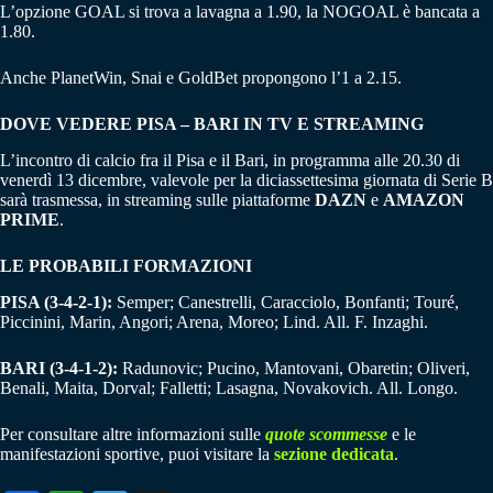
L’opzione GOAL si trova a lavagna a 1.90, la NOGOAL è bancata a
1.80.
Anche PlanetWin, Snai e GoldBet propongono l’1 a 2.15.
DOVE VEDERE PISA – BARI IN TV E STREAMING
L’incontro di calcio fra il Pisa e il Bari, in programma alle 20.30 di
venerdì 13 dicembre, valevole per la diciassettesima giornata di Serie B
sarà trasmessa, in streaming sulle piattaforme
DAZN
e
AMAZON
PRIME
.
LE PROBABILI FORMAZIONI
PISA (3-4-2-1):
Semper; Canestrelli, Caracciolo, Bonfanti; Touré,
Piccinini, Marin, Angori; Arena, Moreo; Lind. All. F. Inzaghi.
BARI (3-4-1-2):
Radunovic; Pucino, Mantovani, Obaretin; Oliveri,
Benali, Maita, Dorval; Falletti; Lasagna, Novakovich. All. Longo.
Per consultare altre informazioni sulle
quote scommesse
e le
manifestazioni sportive, puoi visitare la
sezione dedicata
.