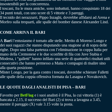
insostenibili per la concorrenza.
I toscani, fra le mura amiche, sono imbattuti, hanno conquistato 18 dei
34 punti totali, con uno score di 5 vittorie e 3 pareggi.
Il tecnido dei nerazzurri, Pippo Inzaghi, dovrebbe affidarsi ad Arena e
Morfeo sulla trequarti, alle spalle del bomber danese Alexander Lind.
COME ARRIVA IL BARI
A
Bari
l’entusiasmo è tornato alle stelle. Merito di Moreno Longo e
dei suoi ragazzi che stanno disputando una stagione al di sopra delle
righe. Dopo una falsa partenza con l’eliminazione in coppa Italia per
mano della Cremonese e le due sconfitte di fila con Juve Stabia e
Modena, i “galletti” hanno infilato una serie di quattordici risultati utili
consecutivi che hanno permesso a Maita e compagni di risalire sino
alla quarta posizione.
Mister Longo, per la gara contro i toscani, dovrebbe schierare Falletti
alle spalle della coppia offensiva formata da Lasagna e Novakovich.
LE QUOTE DAGLI ANALISTI DI PISA – BARI
Favorito per
BetFlag
e i suoi analisti è il Pisa, la cui vittoria (1) è
bancata a 2.15, il successo del Bari (2) si trova a lavagna a 3.45,
mentre il pareggio (X) vale 3.15 volte la posta.