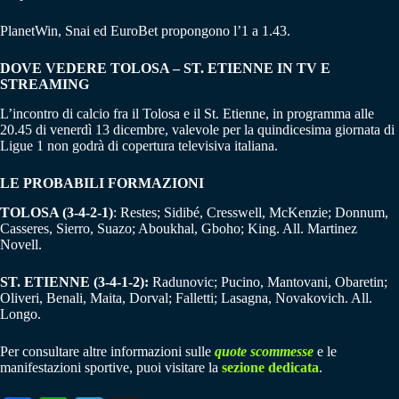
PlanetWin, Snai ed EuroBet propongono l’1 a 1.43.
DOVE VEDERE TOLOSA – ST. ETIENNE IN TV E
STREAMING
L’incontro di calcio fra il Tolosa e il St. Etienne, in programma alle
20.45 di venerdì 13 dicembre, valevole per la quindicesima giornata di
Ligue 1 non godrà di copertura televisiva italiana.
LE PROBABILI FORMAZIONI
TOLOSA (3-4-2-1)
: Restes; Sidibé, Cresswell, McKenzie; Donnum,
Casseres, Sierro, Suazo; Aboukhal, Gboho; King. All. Martinez
Novell.
ST. ETIENNE (3-4-1-2):
Radunovic; Pucino, Mantovani, Obaretin;
Oliveri, Benali, Maita, Dorval; Falletti; Lasagna, Novakovich. All.
Longo.
Per consultare altre informazioni sulle
quote scommesse
e le
manifestazioni sportive, puoi visitare la
sezione dedicata
.