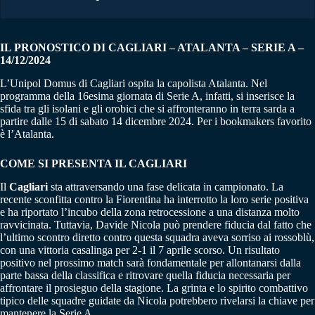
IL PRONOSTICO DI CAGLIARI – ATALANTA – SERIE A –
14/12/2024
L’Unipol Domus di Cagliari ospita la capolista Atalanta. Nel
programma della 16esima giornata di Serie A, infatti, si inserisce la
sfida tra gli isolani e gli orobici che si affronteranno in terra sarda a
partire dalle 15 di sabato 14 dicembre 2024. Per i bookmakers favorito
è l’Atalanta.
COME SI PRESENTA IL CAGLIARI
Il
Cagliari
sta attraversando una fase delicata in campionato. La
recente sconfitta contro la Fiorentina ha interrotto la loro serie positiva
e ha riportato l’incubo della zona retrocessione a una distanza molto
ravvicinata. Tuttavia, Davide Nicola può prendere fiducia dal fatto che
l’ultimo scontro diretto contro questa squadra aveva sorriso ai rossoblù,
con una vittoria casalinga per 2-1 il 7 aprile scorso. Un risultato
positivo nel prossimo match sarà fondamentale per allontanarsi dalla
parte bassa della classifica e ritrovare quella fiducia necessaria per
affrontare il prosieguo della stagione. La grinta e lo spirito combattivo
tipico delle squadre guidate da Nicola potrebbero rivelarsi la chiave per
mantenere la Serie A.