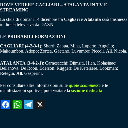
DOVE VEDERE CAGLIARI – ATALANTA IN TV E
STREAMING
La sfida di domani 14 dicembre tra
Cagliari
e
Atalanta
sarà trasmessa
in diretta televisiva da DAZN.
LE PROBABILI FORMAZIONI
CAGLIARI (4-2-3-1)
: Sherri; Zappa, Mina, Luperto, Augello;
Makoumbou, Adopo; Zortea, Gaetano, Luvumbo; Piccoli.
All
. Nicola.
ATALANTA (3-4-2-1)
: Carnesecchi; Djimsiti, Hien, Kolasinac;
Bellanova, De Roon, Ederson, Ruggeri; De Ketelaere, Lookman;
Retegui.
All
. Gasperini.
Per consultare altre informazioni sulle
quote scommesse
e le
manifestazioni sportive, puoi visitare la
sezione dedicata
Fa
W
Te
X
ce
ha
le
bo
ts
gr