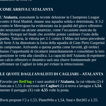
COME ARRIVA L’ATALANTA
L’
Atalanta,
nonostante la recente delusione in Champions League
contro il Real Madrid, rimane una squadra solida e determinata. Il 3-2
contro le Merengues ha evidenziato sia la qualità del gioco offensivo
dei nerazzurri sia alcune amarezze, come l’occasione mancata da
Mateo Retegui nel finale che avrebbe potuto cambiare l’esito della
partita. Tuttavia, la vittoria per 2-1 contro il Milan nel turno precedente
di Serie A ha dimostrato la forza della squadra di Gian Piero Gasperini
in campionato. Arrivando a questa partita come favoriti, gli orobici
hanno l’opportunità di riscattarsi immediatamente e consolidare la loro
posizione in vetta alla classifica. La capacità dell’Atalanta di esprimere
un calcio offensivo e dinamico sarà una chiave fondamentale per
affrontare un Cagliari in lotta per evitare la retrocessione.
LE QUOTE DAGLI ANALISTI DI CAGLIARI – ATALANTA
Favorito per
BetFlag
e i suoi analisti è l’
Atalanta
, la cui vittoria (2) è
bancata a 1,53, il successo del
Cagliari
(1) si trova a lavagna a
5,54
,
mentre il pareggio (X) vale
4,55
volte la posta.
Bwin propone l’2 a 1,53, PlanetWin a 1,54, Snai e Bet365 a 1,55.