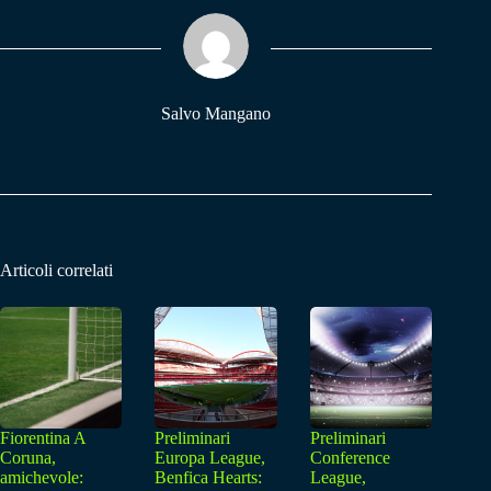
ok
A
a
pp
m
Salvo Mangano
Articoli correlati
Fiorentina A
Preliminari
Preliminari
Coruna,
Europa League,
Conference
amichevole:
Benfica Hearts:
League,