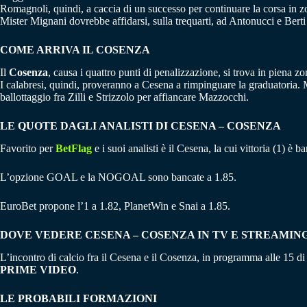
Romagnoli, quindi, a caccia di un successo per continuare la corsa in z
Mister Mignani dovrebbe affidarsi, sulla trequarti, ad Antonucci e Ber
COME ARRIVA IL COSENZA
Il
Cosenza
, causa i quattro punti di penalizzazione, si trova in piena z
I calabresi, quindi, proveranno a Cesena a rimpinguare la graduatoria. 
ballottaggio fra Zilli e Strizzolo per affiancare Mazzocchi.
LE QUOTE DAGLI ANALISTI DI CESENA – COSENZA
Favorito per
BetFlag
e i suoi analisti è il Cesena, la cui vittoria (1) è
L’opzione GOAL e la NOGOAL sono bancate a 1.85.
EuroBet propone l’1 a 1.82, PlanetWin e Snai a 1.85.
DOVE VEDERE CESENA – COSENZA IN TV E STREAMIN
L’incontro di calcio fra il Cesena e il Cosenza, in programma alle 15 di
PRIME VIDEO
.
LE PROBABILI FORMAZIONI