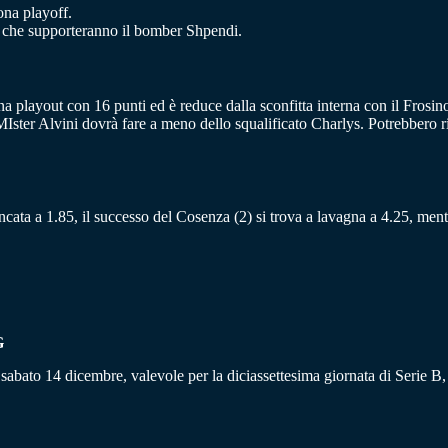
ona playoff.
ti che supporteranno il bomber Shpendi.
ona playout con 16 punti ed è reduce dalla sconfitta interna con il Frosino
MIster Alvini dovrà fare a meno dello squalificato Charlys. Potrebbero r
 bancata a 1.85, il successo del Cosenza (2) si trova a lavagna a 4.25, men
G
 sabato 14 dicembre, valevole per la diciassettesima giornata di Serie B