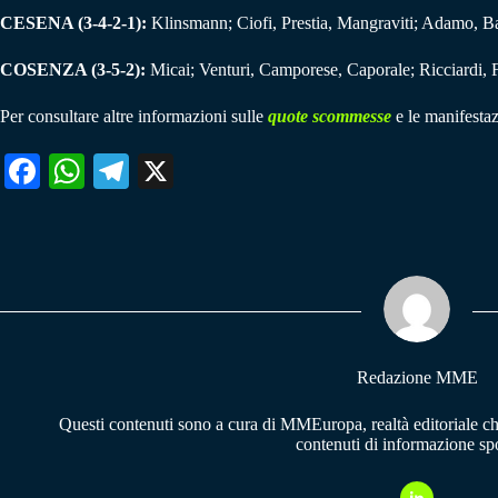
CESENA (3-4-2-1):
Klinsmann; Ciofi, Prestia, Mangraviti; Adamo, B
COSENZA (3-5-2):
Micai; Venturi, Camporese, Caporale; Ricciardi, Fl
Per consultare altre informazioni sulle
quote scommesse
e le manifestaz
Fa
W
Te
X
ce
ha
le
bo
ts
gr
ok
A
a
pp
m
Redazione MME
Questi contenuti sono a cura di MMEuropa, realtà editoriale c
contenuti di informazione spo