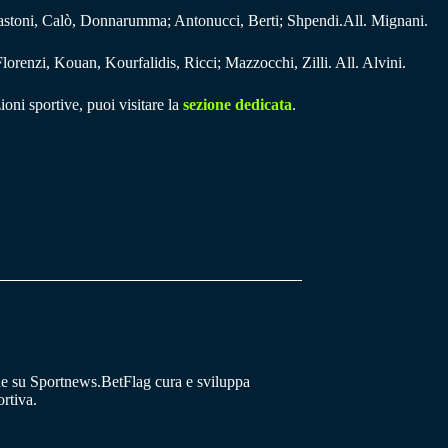
astoni, Calò, Donnarumma; Antonucci, Berti; Shpendi.All. Mignani.
orenzi, Kouan, Kourfalidis, Ricci; Mazzocchi, Zilli. All. Alvini.
ioni sportive, puoi visitare la
sezione dedicata
.
he su Sportnews.BetFlag cura e sviluppa
rtiva.