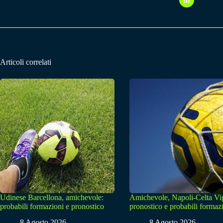
Articoli correlati
Udinese Barcellona, amichevole:
Amichevole, Napoli-Celta Vi
probabili formazioni e pronostico
pronostico e probabili formaz
8 Agosto 2026
8 Agosto 2026