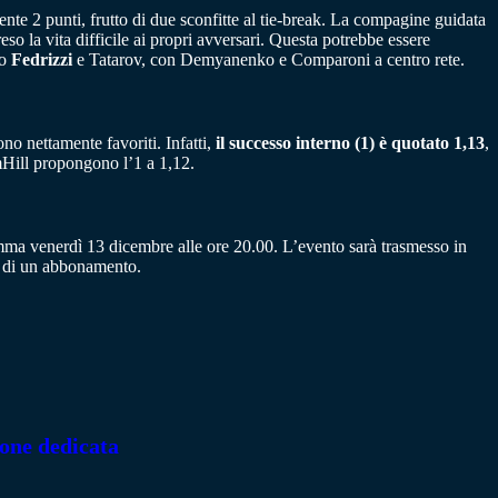
ente 2 punti, frutto di due sconfitte al tie-break. La compagine guidata
so la vita difficile ai propri avversari. Questa potrebbe essere
no
Fedrizzi
e Tatarov, con Demyanenko e Comparoni a centro rete.
no nettamente favoriti. Infatti,
il successo interno (1) è quotato 1,13
,
mHill propongono l’1 a 1,12.
amma venerdì 13 dicembre alle ore 20.00. L’evento sarà trasmesso in
ne di un abbonamento.
ione dedicata