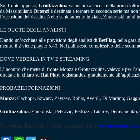
Sul fronte opposto,
Grottazzolina
va ancora a caccia della prima vittor
da Massimiliano
Ortenzi
è destinata a tornare in seconda serie ma non v
l’occasione del riscatto. Nello schieramento iniziale, Zhukouski agirà 
LE QUOTE DEGLI ANALISTI
Dando un’occhiata alle previsioni degli analisti di
BetFlag
, nella gara 
mentre il 2 viene pagato 5,40. Nel palinsesto complessivo delle scomm
DOVE VEDERLA IN TV E STREAMING
L’incontro che mette di fronte Monza e Grottazzolina, valevole per l’a
diretta e in chiaro su
Rai Play
, registrandosi gratuitamente all’applic
PROBABILI FORMAZIONI
Monza
: Cachopa, Szwarc, Zaytsev, Rohrs, Averill, Di Martino; Gaggini
Grottazzolina
: Zhukouski, Petkovic, Fedrizzi, Tatarov, Demyanenko, 
Per consultare altre informazioni sulle
scommesse sul 