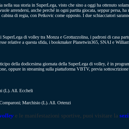
ia nella sua storia in SuperLega, visto che sino a oggi ha ottenuto solam
uole arrendersi, anche perché in ogni partita giocata, seppur persa, ha re
in cabina di regia, con Petkovic come opposto. I due schiacciatori saran
di SuperLega di volley tra Monza e Grottazzolina, i padroni di casa parto
esse relative a questa sfida, i bookmaker Planetwin365, SNAI e Willia
nticipo della dodicesima giornata della SuperLega di volley, è in progr
azione, oppure in streaming sulla piattaforma VBTV, previa sottoscrizio
 (L). All. Eccheli
Comparoni; Marchisio (L). All. Ortenzi
volley
e le manifestazioni sportive, puoi visitare la
sez