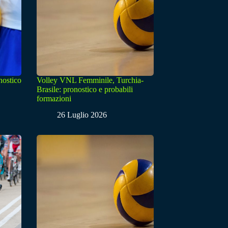
nostico
Volley VNL Femminile, Turchia-
Brasile: pronostico e probabili
formazioni
26 Luglio 2026