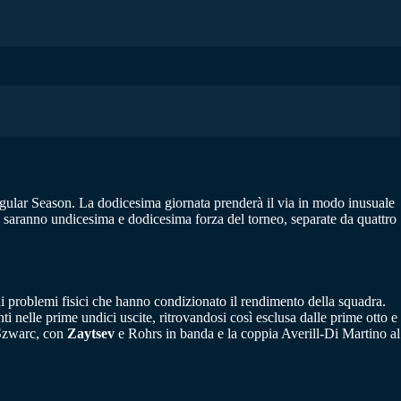
gular Season. La dodicesima giornata prenderà il via in modo inusuale
rsi saranno undicesima e dodicesima forza del torneo, separate da quattro
i problemi fisici che hanno condizionato il rendimento della squadra.
i nelle prime undici uscite, ritrovandosi così esclusa dalle prime otto e
e Szwarc, con
Zaytsev
e Rohrs in banda e la coppia Averill-Di Martino al