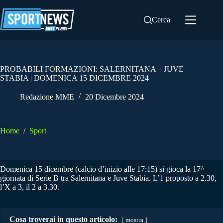
Salta
al
Cerca
contenuto
PROBABILI FORMAZIONI: SALERNITANA – JUVE
STABIA | DOMENICA 15 DICEMBRE 2024
Redazione MME
20 Dicembre 2024
Home
/
Sport
Domenica 15 dicembre (calcio d’inizio alle 17:15) si gioca la 17^
giornata di Serie B tra Salernitana e Juve Stabia. L’1 proposto a 2.30,
l’X a 3, il 2 a 3.30.
Cosa troverai in questo articolo:
mostra