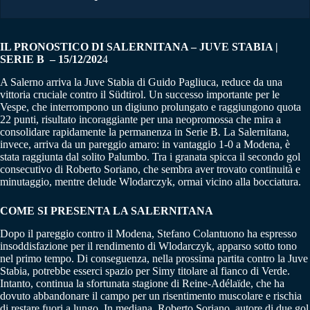
IL PRONOSTICO DI SALERNITANA – JUVE STABIA |
SERIE B – 15/12/202
4
A Salerno arriva la Juve Stabia di Guido Pagliuca, reduce da una
vittoria cruciale contro il Südtirol. Un successo importante per le
Vespe, che interrompono un digiuno prolungato e raggiungono quota
22 punti, risultato incoraggiante per una neopromossa che mira a
consolidare rapidamente la permanenza in Serie B. La Salernitana,
invece, arriva da un pareggio amaro: in vantaggio 1-0 a Modena, è
stata raggiunta dal solito Palumbo. Tra i granata spicca il secondo gol
consecutivo di Roberto Soriano, che sembra aver trovato continuità e
minutaggio, mentre delude Wlodarczyk, ormai vicino alla bocciatura.
COME SI PRESENTA LA SALERNITANA
Dopo il pareggio contro il Modena, Stefano Colantuono ha espresso
insoddisfazione per il rendimento di Wlodarczyk, apparso sotto tono
nel primo tempo. Di conseguenza, nella prossima partita contro la Juve
Stabia, potrebbe esserci spazio per Simy titolare al fianco di Verde.
Intanto, continua la sfortunata stagione di Reine-Adélaïde, che ha
dovuto abbandonare il campo per un risentimento muscolare e rischia
di restare fuori a lungo. In mediana, Roberto Soriano, autore di due gol