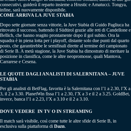
consecutivi, guiderà il reparto insieme a Hrustic e Amatucci. Tongya,
infine, sarà nuovamente disponibile.
COME ARRIVA LA JUVE STABIA
Dopo sette giornate senza vittorie, la Juve Stabia di Guido Pagliuca ha
ritrovato il successo, battendo il Südtirol grazie alle reti di Candellone e
Bellich, che hanno reagito prontamente dopo il gol subito. Ora la
squadra è in piena lotta per i playoff, distante solo due punti dal quarto
posto, che garantirebbe le semifinali dirette al termine del campionato
di Serie B. A metà stagione, la Juve Stabia ha dimostrato di meritare la
posizione in classifica, come le altre neopromosse, quali Mantova,
Carrarese e Cesena.
LE QUOTE DAGLI ANALISTI DI SALERNITANA – JUVE
STABIA
Per gli analisti di BetFlag, favorita è la Salernitana con l’1 a 2.30, l’X a
3, il 2 a 3.30. PlanetWin fissa l’1 a 2.30, l’X a 3 e il 2 a 3.25. GoldBet,
invece, banca l’1 a 2.23, l’X a 3.10 e il 2 a 3.10.
DOVE VEDERE IN TV O IN STREAMING
Il match sarà visibile, così come tutte le altre sfide di Serie B, in
esclusiva sulla piattaforma di
Dazn
.