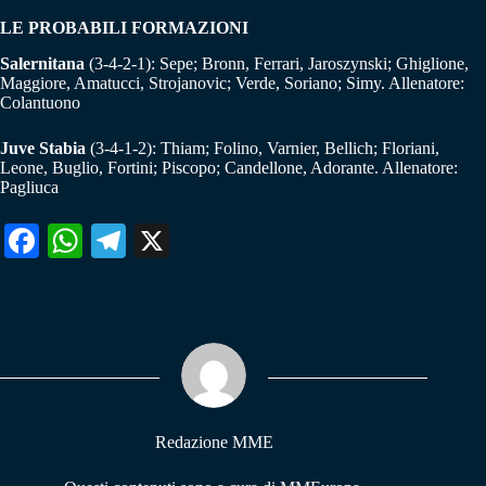
LE PROBABILI FORMAZIONI
Salernitana
(3-4-2-1): Sepe; Bronn, Ferrari, Jaroszynski; Ghiglione,
Maggiore, Amatucci, Strojanovic; Verde, Soriano; Simy. Allenatore:
Colantuono
Juve Stabia
(3-4-1-2): Thiam; Folino, Varnier, Bellich; Floriani,
Leone, Buglio, Fortini; Piscopo; Candellone, Adorante. Allenatore:
Pagliuca
Fa
W
Te
X
ce
ha
le
bo
ts
gr
ok
A
a
pp
m
Redazione MME