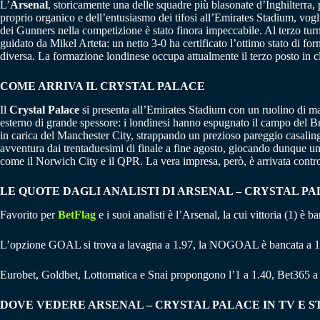
L’
Arsenal
, storicamente una delle squadre più blasonate d’Inghilterra, p
proprio organico e dell’entusiasmo dei tifosi all’Emirates Stadium, voglio
dei Gunners nella competizione è stato finora impeccabile. Al terzo turn
guidato da Mikel Arteta: un netto 3-0 ha certificato l’ottimo stato di f
diversa. La formazione londinese occupa attualmente il terzo posto in c
COME ARRIVA IL CRYSTAL PALACE
Il
Crystal Palace
si presenta all’Emirates Stadium con un ruolino di mar
esterno di grande spessore: i londinesi hanno espugnato il campo del Br
in carica del Manchester City, strappando un prezioso pareggio casaling
avventura dai trentaduesimi di finale a fine agosto, giocando dunque un
come il Norwich City e il QPR. La vera impresa, però, è arrivata contro
LE QUOTE DAGLI ANALISTI DI ARSENAL – CRYSTAL P
Favorito per
BetFlag
e i suoi analisti è l’Arsenal, la cui vittoria (1) è
L’opzione GOAL si trova a lavagna a 1.97, la NOGOAL è bancata a 1
Eurobet, Goldbet, Lottomatica e Snai propongono l’1 a 1.40, Bet365 a
DOVE VEDERE ARSENAL – CRYSTAL PALACE IN TV E 