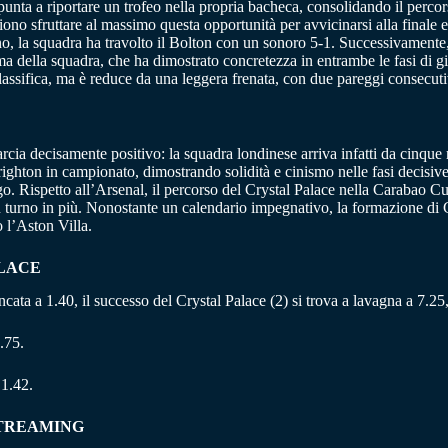
unta a riportare un trofeo nella propria bacheca, consolidando il percorso
no sfruttare al massimo questa opportunità per avvicinarsi alla finale e r
o, la squadra ha travolto il Bolton con un sonoro 5-1. Successivamente, 
orma della squadra, che ha dimostrato concretezza in entrambe le fasi di 
lassifica, ma è reduce da una leggera frenata, con due pareggi consecuti
cia decisamente positivo: la squadra londinese arriva infatti da cinque r
ighton in campionato, dimostrando solidità e cinismo nelle fasi decisiv
o. Rispetto all’Arsenal, il percorso del Crystal Palace nella Carabao Cu
 turno in più. Nonostante un calendario impegnativo, la formazione di G
 l’Aston Villa.
ALACE
 bancata a 1.40, il successo del Crystal Palace (2) si trova a lavagna a 7.2
.75.
 1.42.
STREAMING