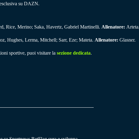
n esclusiva su DAZN.
d, Rice, Merino; Saka, Havertz, Gabriel Martinelli.
Allenatore:
Arteta
z, Hughes, Lerma, Mitchell; Sarr, Eze; Mateta.
Allenatore:
Glasner.
ioni sportive, puoi visitare la
sezione dedicata
.
he su Sportnews.BetFlag cura e sviluppa