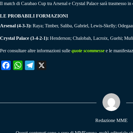
Il match di Carabao Cup tra Arsenal e Crystal Palace sarà trasmesso i
LE PROBABILI FORMAZIONI
Arsenal (4-3-3):
Raya; Timber, Saliba, Gabriel, Lewis-Skelly; Odegaar
Crystal Palace (3-4-2-1):
Henderson; Chalobah, Lacroix, Guehi; Muño
Per consultare altre informazioni sulle
quote scommesse
e le manifestaz
Fa
W
Te
X
ce
ha
le
bo
ts
gr
ok
A
a
pp
m
Redazione MME
Questi contenuti sono a cura di MMEuropa, realtà editoriale c