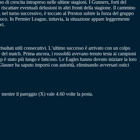
 di crescita intrapreso nelle ultime stagioni. I Gunners, forti del
iscattare eventuali delusioni in altri fronti della stagione. Il cammino
nel turno successivo, è toccato al Preston subire la forza del gruppo
gioco. In Premier League, tuttavia, la situazione appare leggermente
vi.
isultati utili consecutivi. L’ultimo successo è arrivato con un colpo
e del match. Prima ancora, i rossoblù avevano tenuto testa ai campioni
p è stato più lungo e faticoso. Le Eagles hanno dovuto iniziare la loro
lasner ha saputo imporsi con autorità, eliminando avversari ostici
5, mentre il pareggio (X) vale 4.60 volte la posta.