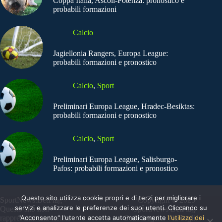
Coppa Italia, Ascoli-Potenza: pronostico e
probabili formazioni
Calcio
Jagiellonia Rangers, Europa League:
probabili formazioni e pronostico
Calcio
,
Sport
Preliminari Europa League, Hradec-Besiktas:
probabili formazioni e pronostico
Calcio
,
Sport
Preliminari Europa League, Salisburgo-
Pafos: probabili formazioni e pronostico
Questo sito utilizza cookie propri e di terzi per migliorare i
SportNews.BetFlag -
Copyright © 2025
servizi e analizzare le preferenze dei suoi utenti. Cliccando su
Questo sito non
SportNews BetFlag
"Acconsento" l'utente accetta automaticamente
l'utilizzo dei
rappresenta una testata
Sede Legale: Via degli