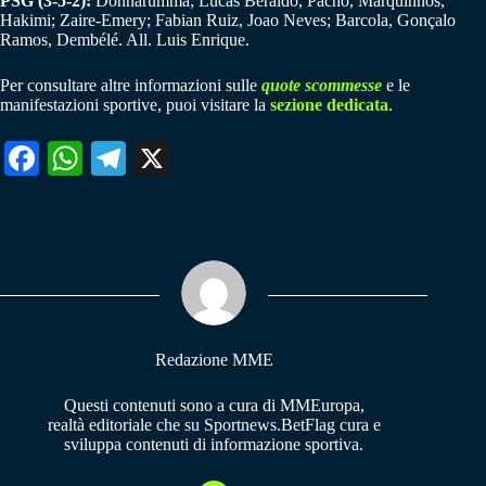
PSG (3-5-2):
Donnarumma; Lucas Beraldo, Pacho, Marquinhos,
Hakimi; Zaire-Emery; Fabian Ruiz, Joao Neves; Barcola, Gonçalo
Ramos, Dembélé. All. Luis Enrique.
Per consultare altre informazioni sulle
quote scommesse
e le
manifestazioni sportive, puoi visitare la
sezione dedicata
.
Fa
W
Te
X
ce
ha
le
bo
ts
gr
ok
A
a
pp
m
Redazione MME
Questi contenuti sono a cura di MMEuropa,
realtà editoriale che su Sportnews.BetFlag cura e
sviluppa contenuti di informazione sportiva.