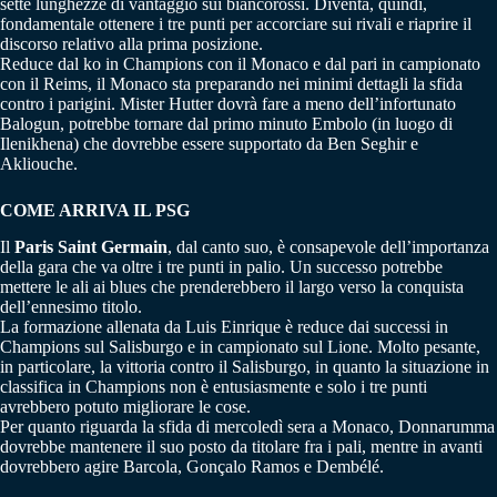
sette lunghezze di vantaggio sui biancorossi. Diventa, quindi,
fondamentale ottenere i tre punti per accorciare sui rivali e riaprire il
discorso relativo alla prima posizione.
Reduce dal ko in Champions con il Monaco e dal pari in campionato
con il Reims, il Monaco sta preparando nei minimi dettagli la sfida
contro i parigini. Mister Hutter dovrà fare a meno dell’infortunato
Balogun, potrebbe tornare dal primo minuto Embolo (in luogo di
Ilenikhena) che dovrebbe essere supportato da Ben Seghir e
Akliouche.
COME ARRIVA IL PSG
Il
Paris Saint Germain
, dal canto suo, è consapevole dell’importanza
della gara che va oltre i tre punti in palio. Un successo potrebbe
mettere le ali ai blues che prenderebbero il largo verso la conquista
dell’ennesimo titolo.
La formazione allenata da Luis Einrique è reduce dai successi in
Champions sul Salisburgo e in campionato sul Lione. Molto pesante,
in particolare, la vittoria contro il Salisburgo, in quanto la situazione in
classifica in Champions non è entusiasmente e solo i tre punti
avrebbero potuto migliorare le cose.
Per quanto riguarda la sfida di mercoledì sera a Monaco, Donnarumma
dovrebbe mantenere il suo posto da titolare fra i pali, mentre in avanti
dovrebbero agire Barcola, Gonçalo Ramos e Dembélé.