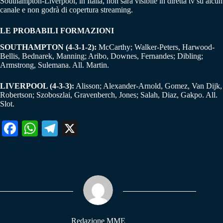
Southampton-Liverpool, in Italia, non sarà visibile in diretta tv su alcun
canale e non godrà di copertura streaming.
LE PROBABILI FORMAZIONI
SOUTHAMPTON (4-3-1-2):
McCarthy; Walker-Peters, Harwood-
Bellis, Bednarek, Manning; Aribo, Downes, Fernandes; Dibling;
Armstrong, Sulemana. All. Martin.
LIVERPOOL (4-3-3):
Alisson; Alexander-Arnold, Gomez, Van Dijk,
Robertson; Szoboszlai, Gravenberch, Jones; Salah, Diaz, Gakpo. All.
Slot.
Fa
W
Te
X
ce
ha
le
bo
ts
gr
ok
A
a
pp
m
Redazione MME