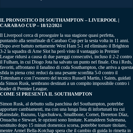
IL PRONOSTICO DI SOUTHAMPTON – LIVERPOOL |
CARABAO CUP – 18/12/202
4
Il Liverpool cerca di proseguire la sua stagione quasi perfetta,
puntando alla semifinale di Carabao Cup per la sesta volta in 11 anni.
Dopo aver battuto nettamente West Ham 5-1 ed eliminato il Brighton
3-2 la squadra di Arne Slot ha però visto il vantaggio in Premier
League ridursi a causa di due pareggi consecutivi, incluso il 2-2 contro
il Fulham, in cui Diogo Jota ha salvato un punto nel finale. Ora i Reds,
favoriti, affrontano il fanalino di coda Southampton, che arriva a questa
sfida in piena crisi: reduci da una pesante sconfitta 5-0 contro il
Tottenham e con l’esonero del tecnico Russell Martin, i Saints, guidati
da Simon Rusk, sembrano destinati a un compito impossibile contro i
leader di Premier League.
COME SI PRESENTA IL SOUTHAMPTON
Simon Rusk, al debutto sulla panchina del Southampton, potrebbe
apportare cambiamenti, ma con una lunga lista di infortunati tra cui
Ramsdale, Bazunu, Ugochukwu, Smallbone, Cornet, Brereton Díaz,
Onuachu e Stewart, le opzioni sono limitate. Kamaldeen Sulemana,
sostituito dopo 15 minuti domenica scorsa, potrebbe tornare titolare,
mentre Armel Bella-Kotchap spera che il cambio di guida lo rimetta in