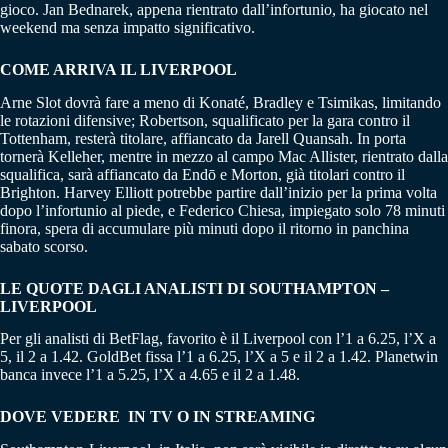
gioco. Jan Bednarek, appena rientrato dall’infortunio, ha giocato nel
weekend ma senza impatto significativo.
COME ARRIVA IL LIVERPOOL
Arne Slot dovrà fare a meno di Konaté, Bradley e Tsimikas, limitando
le rotazioni difensive; Robertson, squalificato per la gara contro il
Tottenham, resterà titolare, affiancato da Jarell Quansah. In porta
tornerà Kelleher, mentre in mezzo al campo Mac Allister, rientrato dalla
squalifica, sarà affiancato da Endō e Morton, già titolari contro il
Brighton. Harvey Elliott potrebbe partire dall’inizio per la prima volta
dopo l’infortunio al piede, e Federico Chiesa, impiegato solo 78 minuti
finora, spera di accumulare più minuti dopo il ritorno in panchina
sabato scorso.
LE QUOTE DAGLI ANALISTI DI SOUTHAMPTON –
LIVERPOOL
Per gli analisti di BetFlag, favorito è il Liverpool con l’1 a 6.25, l’X a
5, il 2 a 1.42. GoldBet fissa l’1 a 6.25, l’X a 5 e il 2 a 1.42. Planetwin
banca invece l’1 a 5.25, l’X a 4.65 e il 2 a 1.48.
DOVE VEDERE IN TV O IN STREAMING