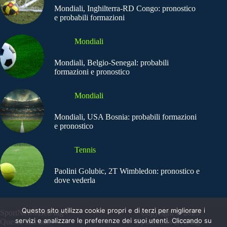
Mondiali, Inghilterra-RD Congo: pronostico
e probabili formazioni
Mondiali
Mondiali, Belgio-Senegal: probabili
formazioni e pronostico
Mondiali
Mondiali, USA Bosnia: probabili formazioni
e pronostico
Tennis
Paolini Golubic, 2T Wimbledon: pronostico e
dove vederla
Questo sito utilizza cookie propri e di terzi per migliorare i
SportNews.BetFlag -
Copyright © 2025
servizi e analizzare le preferenze dei suoi utenti. Cliccando su
Questo sito non
SportNews BetFlag