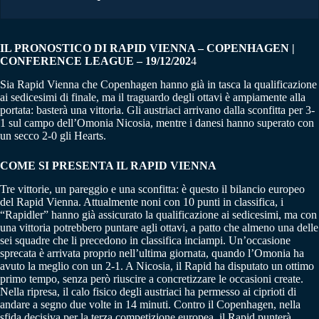
IL PRONOSTICO DI RAPID VIENNA – COPENHAGEN |
CONFERENCE LEAGUE – 19/12/202
4
Sia Rapid Vienna che Copenhagen hanno già in tasca la qualificazione
ai sedicesimi di finale, ma il traguardo degli ottavi è ampiamente alla
portata: basterà una vittoria. Gli austriaci arrivano dalla sconfitta per 3-
1 sul campo dell’Omonia Nicosia, mentre i danesi hanno superato con
un secco 2-0 gli Hearts.
COME SI PRESENTA IL
RAPID VIENNA
Tre vittorie, un pareggio e una sconfitta: è questo il bilancio europeo
del Rapid Vienna. Attualmente noni con 10 punti in classifica, i
“Rapidler” hanno già assicurato la qualificazione ai sedicesimi, ma con
una vittoria potrebbero puntare agli ottavi, a patto che almeno una delle
sei squadre che li precedono in classifica inciampi. Un’occasione
sprecata è arrivata proprio nell’ultima giornata, quando l’Omonia ha
avuto la meglio con un 2-1. A Nicosia, il Rapid ha disputato un ottimo
primo tempo, senza però riuscire a concretizzare le occasioni create.
Nella ripresa, il calo fisico degli austriaci ha permesso ai ciprioti di
andare a segno due volte in 14 minuti. Contro il Copenhagen, nella
sfida decisiva per la terza competizione europea, il Rapid punterà