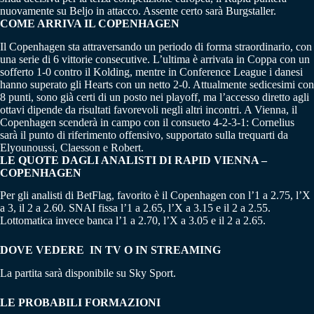
nuovamente su Beljo in attacco. Assente certo sarà Burgstaller.
COME ARRIVA IL
COPENHAGEN
Il Copenhagen sta attraversando un periodo di forma straordinario, con
una serie di 6 vittorie consecutive. L’ultima è arrivata in Coppa con un
sofferto 1-0 contro il Kolding, mentre in Conference League i danesi
hanno superato gli Hearts con un netto 2-0. Attualmente sedicesimi con
8 punti, sono già certi di un posto nei playoff, ma l’accesso diretto agli
ottavi dipende da risultati favorevoli negli altri incontri. A Vienna, il
Copenhagen scenderà in campo con il consueto 4-2-3-1: Cornelius
sarà il punto di riferimento offensivo, supportato sulla trequarti da
Elyounoussi, Claesson e Robert.
LE QUOTE DAGLI ANALISTI DI RAPID VIENNA –
COPENHAGEN
Per gli analisti di BetFlag, favorito è il Copenhagen con l’1 a 2.75, l’X
a 3, il 2 a 2.60. SNAI fissa l’1 a 2.65, l’X a 3.15 e il 2 a 2.55.
Lottomatica invece banca l’1 a 2.70, l’X a 3.05 e il 2 a 2.65.
DOVE VEDERE IN TV O IN STREAMING
La partita sarà disponibile su Sky Sport.
LE PROBABILI FORMAZIONI