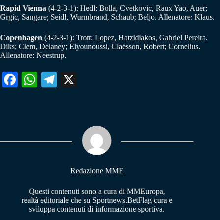
Rapid Vienna
(4-2-3-1): Hedl; Bolla, Cvetkovic, Raux Yao, Auer;
Grgic, Sangare; Seidl, Wurmbrand, Schaub; Beljo. Allenatore: Klaus.
Copenhagen
(4-2-3-1): Trott; Lopez, Hatzidiakos, Gabriel Pereira,
Diks; Clem, Delaney; Elyounoussi, Claesson, Robert; Cornelius.
Allenatore: Neestrup.
Fa
W
Te
X
ce
ha
le
bo
ts
gr
ok
A
a
pp
m
Redazione MME
Questi contenuti sono a cura di MMEuropa,
realtà editoriale che su Sportnews.BetFlag cura e
sviluppa contenuti di informazione sportiva.