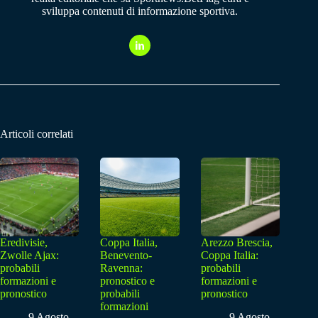
sviluppa contenuti di informazione sportiva.
Articoli correlati
Eredivisie,
Coppa Italia,
Arezzo Brescia,
Zwolle Ajax:
Benevento-
Coppa Italia:
probabili
Ravenna:
probabili
formazioni e
pronostico e
formazioni e
pronostico
probabili
pronostico
formazioni
9 Agosto
9 Agosto