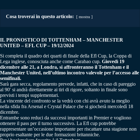
Cosa troverai in questo articolo:
mostra
IL PRONOSTICO DI TOTTENHAM – MANCHESTER
UNITED
–
EFL CUP – 19/12/2024
Si completa il quadro dei quarti di finale della Efl Cup, la Coppa di
Lega inglese, conosciuta anche come Carabao cup.
Giovedì 19
dicembre alle 21, a Londra, si affronteranno il Tottenham e il
Manchester United, nell’ultimo incontro valevole per l’accesso alle
semifinali.
Sarà gara secca, regolamento prevede, infatti, che in caso di pareggio
al 90′ si andrà direttamente ai tiri di rigore, soltanto in finale sono
previsti i tempi supplementari.
La vincente del confronto se la vedrà con chi avrà avuto la meglio
nella sfida fra Arsenal e Crystal Palace che si giocherà mercoledì 18
dicembre.
Entrambe sono reduci da successi importanti in Premier e vogliono
ottenere il pass per il turno successivo. La Efl cup potrebbe
rappresentare un’occasione importante per riscattare una stagione non
proprio esaltante per le due formazioni britanniche.