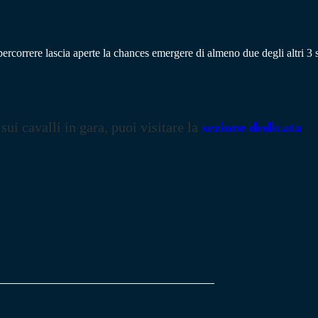
rcorrere lascia aperte la chances emergere di almeno due degli altri 3 s
 sui cavalli in gara, puoi visitare la
sezione dedicata