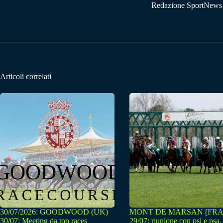
Redazione SportNews
Articoli correlati
30/07/2026: GOODWOOD (UK)
MONT DE MARSAN [FRA
30/07: Meeting da top races
29/07: riunione con psi e psa.