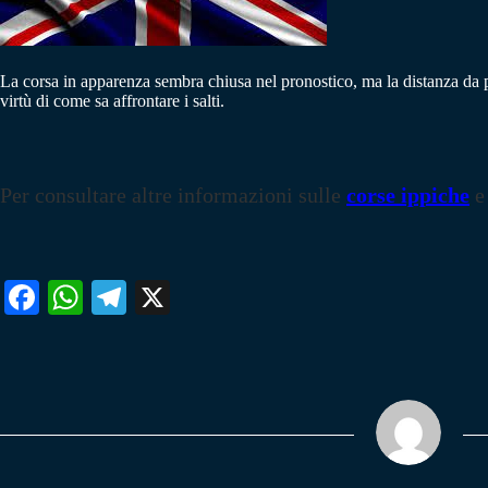
La corsa in apparenza sembra chiusa nel pronostico, ma la distanza da pe
virtù di come sa affrontare i salti.
Per consultare altre informazioni sulle
corse ippiche
e
Fa
W
Te
X
ce
ha
le
bo
ts
gr
ok
A
a
pp
m