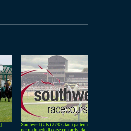
]
Southwell (UK) 27/07: tanti partenti
per un lunedì di corse con arrivi da