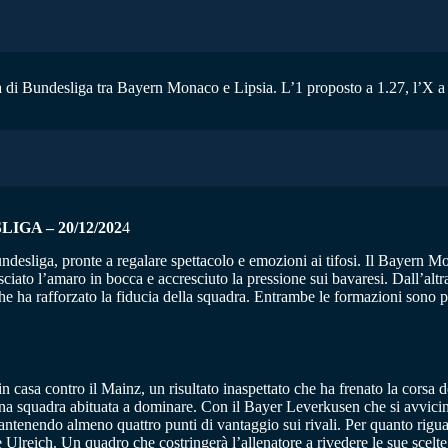
a di Bundesliga tra Bayern Monaco e Lipsia. L’1 proposto a 1.27, l’X a 6
GA – 20/12/202
4
sliga, pronte a regalare spettacolo e emozioni ai tifosi. Il Bayern Mona
sciato l’amaro in bocca e accresciuto la pressione sui bavaresi. Dall’altra
e ha rafforzato la fiducia della squadra. Entrambe le formazioni sono pr
n casa contro il Mainz, un risultato inaspettato che ha frenato la corsa 
r una squadra abituata a dominare. Con il Bayer Leverkusen che si avvici
ntenendo almeno quattro punti di vantaggio sui rivali. Per quanto riguar
reich. Un quadro che costringerà l’allenatore a rivedere le sue scelte ta