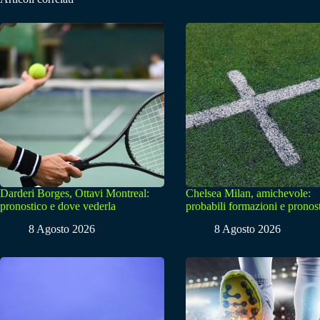
Darderi Borges, Ottavi Montreal:
Chelsea Milan, amichevole:
pronostico e dove vederla
probabili formazioni e pronos
8 Agosto 2026
8 Agosto 2026