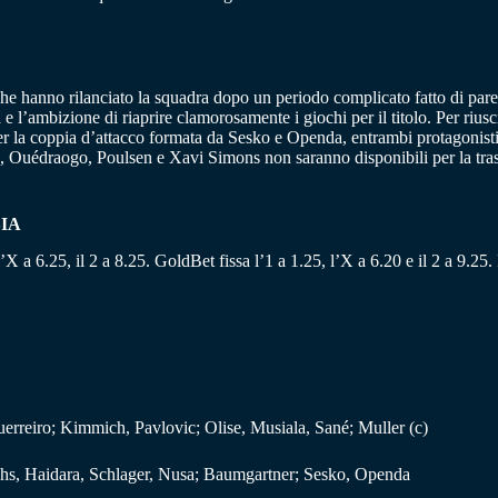
 che hanno rilanciato la squadra dopo un periodo complicato fatto di par
e l’ambizione di riaprire clamorosamente i giochi per il titolo. Per rius
per la coppia d’attacco formata da Sesko e Openda, entrambi protagonisti
s, Ouédraogo, Poulsen e Xavi Simons non saranno disponibili per la trasf
IA
’X a 6.25, il 2 a 8.25. GoldBet fissa l’1 a 1.25, l’X a 6.20 e il 2 a 9.25.
rreiro; Kimmich, Pavlovic; Olise, Musiala, Sané; Muller (c)
ichs, Haidara, Schlager, Nusa; Baumgartner; Sesko, Openda