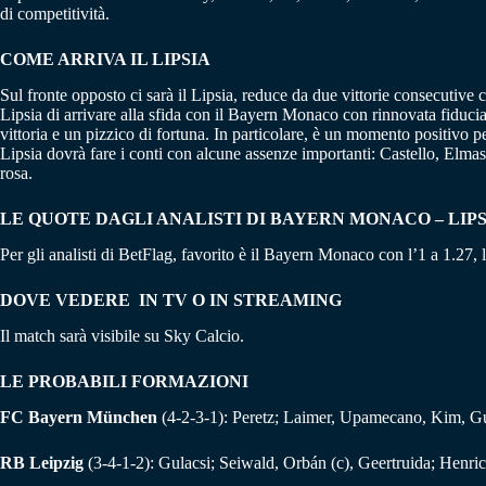
di competitività.
COME ARRIVA IL LIPSIA
Sul fronte opposto ci sarà il Lipsia, reduce da due vittorie consecutive
Lipsia di arrivare alla sfida con il Bayern Monaco con rinnovata fiducia 
vittoria e un pizzico di fortuna. In particolare, è un momento positivo 
Lipsia dovrà fare i conti con alcune assenze importanti: Castello, Elma
rosa.
LE QUOTE DAGLI ANALISTI DI BAYERN MONACO – LIPS
Per gli analisti di BetFlag, favorito è il Bayern Monaco con l’1 a 1.27, l
DOVE VEDERE IN TV O IN STREAMING
Il match sarà visibile su Sky Calcio.
LE PROBABILI FORMAZIONI
FC Bayern München
(4-2-3-1): Peretz; Laimer, Upamecano, Kim, Gue
RB Leipzig
(3-4-1-2): Gulacsi; Seiwald, Orbán (c), Geertruida; Henr