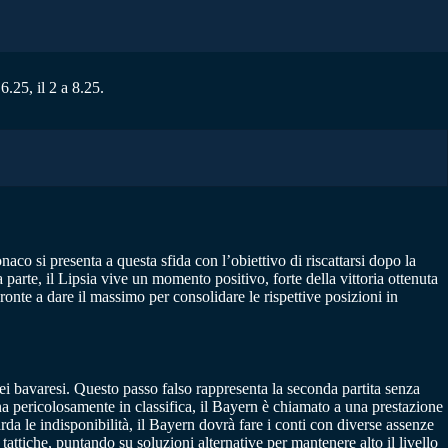
.25, il 2 a 8.25.
co si presenta a questa sfida con l’obiettivo di riscattarsi dopo la
 parte, il Lipsia vive un momento positivo, forte della vittoria ottenuta
onte a dare il massimo per consolidare le rispettive posizioni in
dei bavaresi. Questo passo falso rappresenta la seconda partita senza
na pericolosamente in classifica, il Bayern è chiamato a una prestazione
da le indisponibilità, il Bayern dovrà fare i conti con diverse assenze
ttiche, puntando su soluzioni alternative per mantenere alto il livello