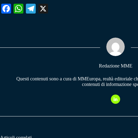
Fa
W
Te
X
ce
ha
le
bo
ts
gr
ok
A
a
pp
m
Redazione MME
Questi contenuti sono a cura di MMEuropa, realtà editoriale c
contenuti di informazione spo
Articoli correlati