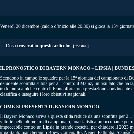
Venerdì 20 dicembre (calcio d’inizio alle 20:30) si gioca la 15^ giornat
Cosa troverai in questo articolo:
mostra
IL PRONOSTICO DI BAYERN MONACO – LIPSIA | BUNDESLI
Scendono in campo le squadre per la 15ª giornata del campionato di Bunde
deludente sconfitta subita per 2-1 contro il Mainz, un risultato che ha la
tra le mura amiche contro il Francoforte, una prestazione convincente ch
classifica e inseguire i loro obiettivi stagionali.
COME SI PRESENTA IL BAYERN MONACO
Il Bayern Monaco arriva a questa sfida reduce da una sconfitta per 2-1 i
vittorie nelle ultime tre di campionato, una statistica preoccupante pe
impeccabile contro un Lipsia in grande crescita, per chiudere il 2023 ma
importanti: mancheranno Boey, Coman, Ito, Neuer, Palhinha, Stanišić e Ul