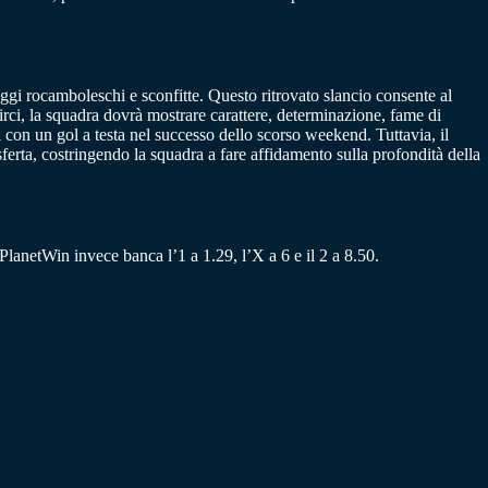
eggi rocamboleschi e sconfitte. Questo ritrovato slancio consente al
circi, la squadra dovrà mostrare carattere, determinazione, fame di
 con un gol a testa nel successo dello scorso weekend. Tuttavia, il
erta, costringendo la squadra a fare affidamento sulla profondità della
 PlanetWin invece banca l’1 a 1.29, l’X a 6 e il 2 a 8.50.