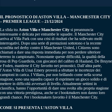
IL PRONOSTICO DI ASTON VILLA – MANCHESTER CITY
– PREMIER LEAGUE – 21/12/2024
La sfida tra
Aston Villa e Manchester City
si preannuncia
interessante e delicata per entrambe le squadre. Il Manchester City
arriva al Villa Park con una crisi di risultati che ha sollevato molti
interrogativi. Dopo una serie di prestazioni sottotono e la recente
sconfitta nel derby contro il Manchester United, i Citizens sono
chiamati a dare una risposta immediata per non perdere ulteriore
terreno in campionato. Nonostante queste difficoltà, la qualità della
rosa di Pep Guardiola, con giocatori del calibro di Haaland, De Bruyne
e Foden, mantiene il City favorito nei pronostici. Dall’altra parte,
l’Aston Villa di Unai Emery proverà a sfruttare le incertezze dei
campioni in carica. I Villans, pur non brillando come nella scorsa
stagione, sono una squadra capace di esprimere un gioco solido e di
mettere in difficoltà avversari di livello. Attualmente settimi in
classifica, hanno l’opportunità di dare una svolta alla propria stagione
con una vittoria prestigiosa, anche se i bookmakers non danno loro
grandi chance. Per i bookmakers favorito è il Manchester City.
COME SI PRESENTA L’ASTON VILLA