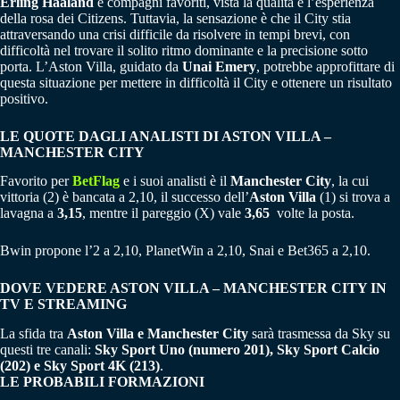
Erling Haaland
e compagni favoriti, vista la qualità e l’esperienza
della rosa dei Citizens. Tuttavia, la sensazione è che il City stia
attraversando una crisi difficile da risolvere in tempi brevi, con
difficoltà nel trovare il solito ritmo dominante e la precisione sotto
porta. L’Aston Villa, guidato da
Unai Emery
, potrebbe approfittare di
questa situazione per mettere in difficoltà il City e ottenere un risultato
positivo.
LE QUOTE DAGLI ANALISTI DI ASTON VILLA –
MANCHESTER CITY
Favorito per
BetFlag
e i suoi analisti è il
Manchester City
, la cui
vittoria (2) è bancata a 2,10, il successo dell’
Aston Villa
(1) si trova a
lavagna a
3,15
, mentre il pareggio (X) vale
3,65
volte la posta.
Bwin propone l’2 a 2,10, PlanetWin a 2,10, Snai e Bet365 a 2,10.
DOVE VEDERE ASTON VILLA – MANCHESTER CITY IN
TV E STREAMING
La sfida tra
Aston Villa e Manchester City
sarà trasmessa da Sky su
questi tre canali:
Sky Sport Uno (numero 201), Sky Sport Calcio
(202) e Sky Sport 4K (213)
.
LE PROBABILI FORMAZIONI