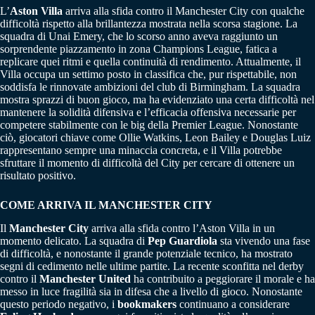
L’
Aston Villa
arriva alla sfida contro il Manchester City con qualche
difficoltà rispetto alla brillantezza mostrata nella scorsa stagione. La
squadra di Unai Emery, che lo scorso anno aveva raggiunto un
sorprendente piazzamento in zona Champions League, fatica a
replicare quei ritmi e quella continuità di rendimento. Attualmente, il
Villa occupa un settimo posto in classifica che, pur rispettabile, non
soddisfa le rinnovate ambizioni del club di Birmingham. La squadra
mostra sprazzi di buon gioco, ma ha evidenziato una certa difficoltà nel
mantenere la solidità difensiva e l’efficacia offensiva necessarie per
competere stabilmente con le big della Premier League. Nonostante
ciò, giocatori chiave come Ollie Watkins, Leon Bailey e Douglas Luiz
rappresentano sempre una minaccia concreta, e il Villa potrebbe
sfruttare il momento di difficoltà del City per cercare di ottenere un
risultato positivo.
COME ARRIVA IL MANCHESTER CITY
Il
Manchester
City
arriva alla sfida contro l’Aston Villa in un
momento delicato. La squadra di
Pep Guardiola
sta vivendo una fase
di difficoltà, e nonostante il grande potenziale tecnico, ha mostrato
segni di cedimento nelle ultime partite. La recente sconfitta nel derby
contro il
Manchester United
ha contribuito a peggiorare il morale e ha
messo in luce fragilità sia in difesa che a livello di gioco. Nonostante
questo periodo negativo, i
bookmakers
continuano a considerare