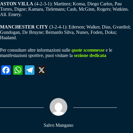
ASTON VILLA
(4-2-3-1): Martinez; Konsa, Diego Carlos, Pau
Torres, Digne; Kamara, Tielemans; Cash, McGinn, Rogers; Watkins.
All. Emery.
MANCHESTER CITY
(3-2-4-1): Ederson; Walker, Dias, Gvardiol;
Gundogan, De Bruyne; Bernardo Silva, Nunes, Foden, Doku;
Haaland.
Per consultare altre informazioni sulle
quote scommesse
e le
manifestazioni sportive, puoi visitare la
sezione dedicata
Fa
W
Te
X
ce
ha
le
bo
ts
gr
ok
A
a
pp
m
Salvo Mangano