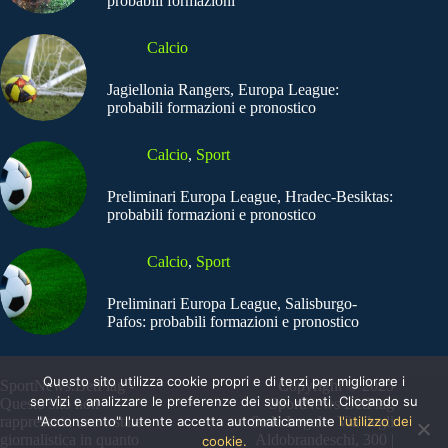
probabili formazioni
Calcio
Jagiellonia Rangers, Europa League:
probabili formazioni e pronostico
Calcio
,
Sport
Preliminari Europa League, Hradec-Besiktas:
probabili formazioni e pronostico
Calcio
,
Sport
Preliminari Europa League, Salisburgo-
Pafos: probabili formazioni e pronostico
Questo sito utilizza cookie propri e di terzi per migliorare i
SportNews.BetFlag -
Copyright © 2025
servizi e analizzare le preferenze dei suoi utenti. Cliccando su
Questo sito non
SportNews BetFlag
"Acconsento" l'utente accetta automaticamente
l'utilizzo dei
rappresenta una testata
Sede Legale: Via degli
giornalistica in quanto
Aldobrandeschi, 300 |
cookie.