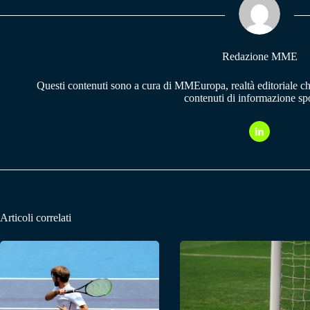
pp
m
Redazione MME
Questi contenuti sono a cura di MMEuropa, realtà editoriale c
contenuti di informazione spo
Articoli correlati