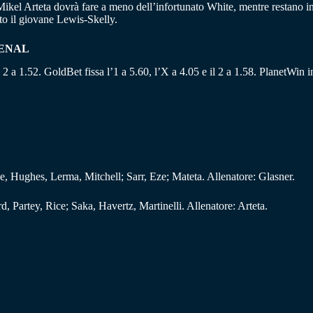
 Mikel Arteta dovrà fare a meno dell’infortunato White, mentre restano i
to il giovane Lewis-Skelly.
SENAL
il 2 a 1.52. GoldBet fissa l’1 a 5.60, l’X a 4.05 e il 2 a 1.58. PlanetWin i
, Hughes, Lerma, Mitchell; Sarr, Eze; Mateta. Allenatore: Glasner.
, Partey, Rice; Saka, Havertz, Martinelli. Allenatore: Arteta.