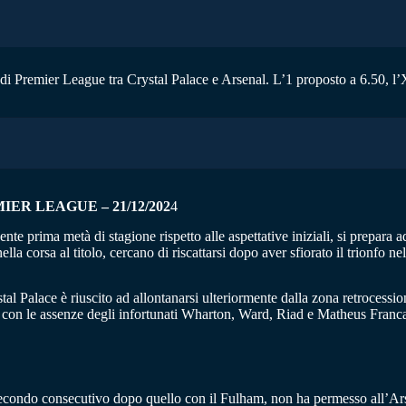
di Premier League tra Crystal Palace e Arsenal. L’1 proposto a 6.50, l’X 
ER LEAGUE – 21/12/202
4
nte prima metà di stagione rispetto alle aspettative iniziali, si prepara
la corsa al titolo, cercano di riscattarsi dopo aver sfiorato il trionfo ne
al Palace è riuscito ad allontanarsi ulteriormente dalla zona retrocession
i con le assenze degli infortunati Wharton, Ward, Riad e Matheus Franca
secondo consecutivo dopo quello con il Fulham, non ha permesso all’Arse