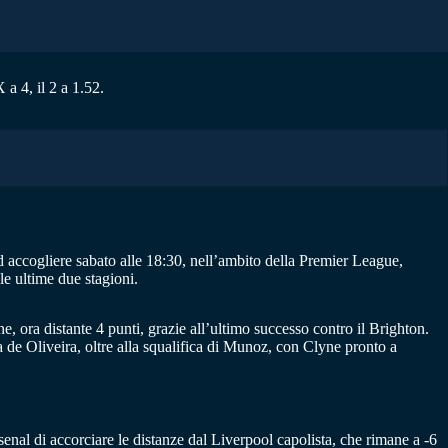
a 4, il 2 a 1.52.
 ad accogliere sabato alle 18:30, nell’ambito della Premier League,
lle ultime due stagioni.
e, ora distante 4 punti, grazie all’ultimo successo contro il Brighton.
 de Oliveira, oltre alla squalifica di Munoz, con Clyne pronto a
nal di accorciare le distanze dal Liverpool capolista, che rimane a -6