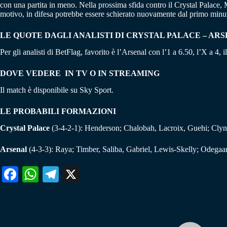
con una partita in meno. Nella prossima sfida contro il Crystal Palace,
motivo, in difesa potrebbe essere schierato nuovamente dal primo minu
LE QUOTE DAGLI ANALISTI DI CRYSTAL PALACE – AR
Per gli analisti di BetFlag, favorito è l’Arsenal con l’1 a 6.50, l’X a 4, 
DOVE VEDERE IN TV O IN STREAMING
Il match è disponibile su Sky Sport.
LE PROBABILI FORMAZIONI
Crystal Palace
(3-4-2-1): Henderson; Chalobah, Lacroix, Guehi; Clyne
Arsenal
(4-3-3): Raya; Timber, Saliba, Gabriel, Lewis-Skelly; Odegaard
Fa
W
Te
X
ce
ha
le
bo
ts
gr
ok
A
a