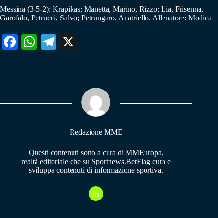
Messina (3-5-2): Krapikas; Manetta, Marino, Rizzo; Lia, Frisenna,
Garofalo, Petrucci, Salvo; Petrungaro, Anatriello. Allenatore: Modica
Fa
W
Te
X
ce
ha
le
bo
ts
gr
ok
A
a
pp
m
Redazione MME
Questi contenuti sono a cura di MMEuropa,
realtà editoriale che su Sportnews.BetFlag cura e
sviluppa contenuti di informazione sportiva.