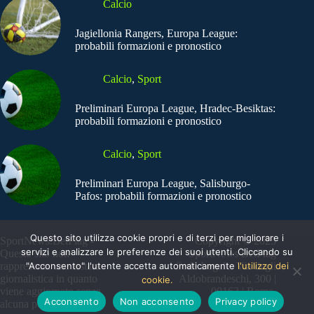
Calcio
Jagiellonia Rangers, Europa League:
probabili formazioni e pronostico
Calcio
,
Sport
Preliminari Europa League, Hradec-Besiktas:
probabili formazioni e pronostico
Calcio
,
Sport
Preliminari Europa League, Salisburgo-
Pafos: probabili formazioni e pronostico
Questo sito utilizza cookie propri e di terzi per migliorare i
SportNews.BetFlag -
Copyright © 2025
servizi e analizzare le preferenze dei suoi utenti. Cliccando su
Questo sito non
SportNews BetFlag
"Acconsento" l'utente accetta automaticamente
l'utilizzo dei
rappresenta una testata
Sede Legale: Via degli
giornalistica in quanto
Aldobrandeschi, 300 |
cookie.
viene aggiornato senza
00163 | Roma
Acconsento
Non acconsento
Privacy policy
alcuna periodicità