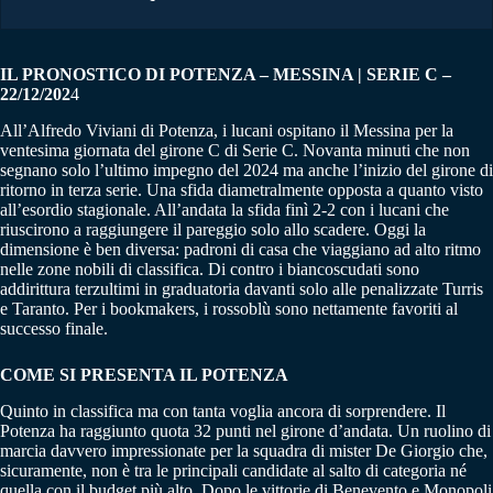
IL PRONOSTICO DI POTENZA – MESSINA | SERIE C –
22/12/202
4
All’Alfredo Viviani di Potenza, i lucani ospitano il Messina per la
ventesima giornata del girone C di Serie C. Novanta minuti che non
segnano solo l’ultimo impegno del 2024 ma anche l’inizio del girone di
ritorno in terza serie. Una sfida diametralmente opposta a quanto visto
all’esordio stagionale. All’andata la sfida finì 2-2 con i lucani che
riuscirono a raggiungere il pareggio solo allo scadere. Oggi la
dimensione è ben diversa: padroni di casa che viaggiano ad alto ritmo
nelle zone nobili di classifica. Di contro i biancoscudati sono
addirittura terzultimi in graduatoria davanti solo alle penalizzate Turris
e Taranto. Per i bookmakers, i rossoblù sono nettamente favoriti al
successo finale.
COME SI PRESENTA IL POTENZA
Quinto in classifica ma con tanta voglia ancora di sorprendere. Il
Potenza ha raggiunto quota 32 punti nel girone d’andata. Un ruolino di
marcia davvero impressionate per la squadra di mister De Giorgio che,
sicuramente, non è tra le principali candidate al salto di categoria né
quella con il budget più alto. Dopo le vittorie di Benevento e Monopoli