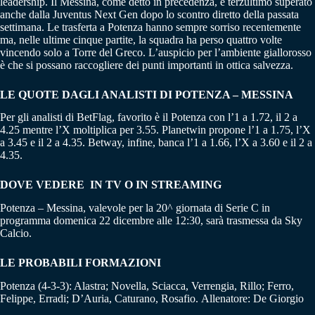
leadership. Il Messina, come detto in precedenza, è terzultimo superato
anche dalla Juventus Next Gen dopo lo scontro diretto della passata
settimana. Le trasferta a Potenza hanno sempre sorriso recentemente
ma, nelle ultime cinque partite, la squadra ha perso quattro volte
vincendo solo a Torre del Greco. L’auspicio per l’ambiente giallorosso
è che si possano raccogliere dei punti importanti in ottica salvezza.
LE QUOTE DAGLI ANALISTI DI POTENZA – MESSINA
Per gli analisti di BetFlag, favorito è il Potenza con l’1 a 1.72, il 2 a
4.25 mentre l’X moltiplica per 3.55. Planetwin propone l’1 a 1.75, l’X
a 3.45 e il 2 a 4.35. Betway, infine, banca l’1 a 1.66, l’X a 3.60 e il 2 a
4.35.
DOVE VEDERE IN TV O IN STREAMING
Potenza – Messina, valevole per la 20^ giornata di Serie C in
programma domenica 22 dicembre alle 12:30, sarà trasmessa da Sky
Calcio.
LE PROBABILI FORMAZIONI
Potenza (4-3-3): Alastra; Novella, Sciacca, Verrengia, Rillo; Ferro,
Felippe, Erradi; D’Auria, Caturano, Rosafio. Allenatore: De Giorgio