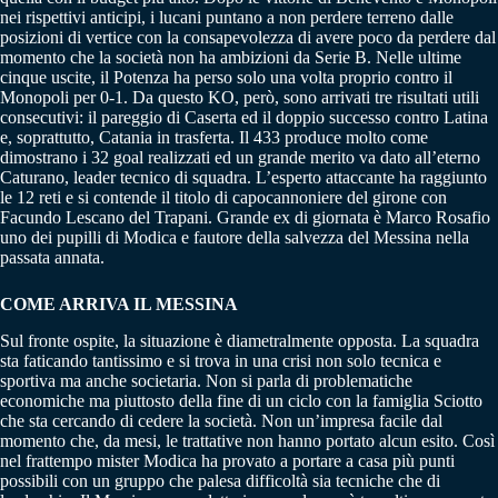
nei rispettivi anticipi, i lucani puntano a non perdere terreno dalle
posizioni di vertice con la consapevolezza di avere poco da perdere dal
momento che la società non ha ambizioni da Serie B. Nelle ultime
cinque uscite, il Potenza ha perso solo una volta proprio contro il
Monopoli per 0-1. Da questo KO, però, sono arrivati tre risultati utili
consecutivi: il pareggio di Caserta ed il doppio successo contro Latina
e, soprattutto, Catania in trasferta. Il 433 produce molto come
dimostrano i 32 goal realizzati ed un grande merito va dato all’eterno
Caturano, leader tecnico di squadra. L’esperto attaccante ha raggiunto
le 12 reti e si contende il titolo di capocannoniere del girone con
Facundo Lescano del Trapani. Grande ex di giornata è Marco Rosafio
uno dei pupilli di Modica e fautore della salvezza del Messina nella
passata annata.
COME ARRIVA IL MESSINA
Sul fronte ospite, la situazione è diametralmente opposta. La squadra
sta faticando tantissimo e si trova in una crisi non solo tecnica e
sportiva ma anche societaria. Non si parla di problematiche
economiche ma piuttosto della fine di un ciclo con la famiglia Sciotto
che sta cercando di cedere la società. Non un’impresa facile dal
momento che, da mesi, le trattative non hanno portato alcun esito. Così
nel frattempo mister Modica ha provato a portare a casa più punti
possibili con un gruppo che palesa difficoltà sia tecniche che di