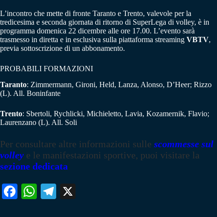
L’incontro che mette di fronte Taranto e Trento, valevole per la
tredicesima e seconda giornata di ritorno di SuperLega di volley, è in
programma domenica 22 dicembre alle ore 17.00. L’evento sarà
trasmesso in diretta e in esclusiva sulla piattaforma streaming
VBTV
,
previa sottoscrizione di un abbonamento.
PROBABILI FORMAZIONI
Taranto
: Zimmermann, Gironi, Held, Lanza, Alonso, D’Heer; Rizzo
(L). All. Boninfante
Trento
: Sbertoli, Rychlicki, Michieletto, Lavia, Kozamernik, Flavio;
Laurenzano (L). All. Soli
Per consultare altre informazioni sulle
scommesse sul
volley
e le manifestazioni sportive, puoi visitare la
sezione dedicata
Fa
W
Te
X
ce
ha
le