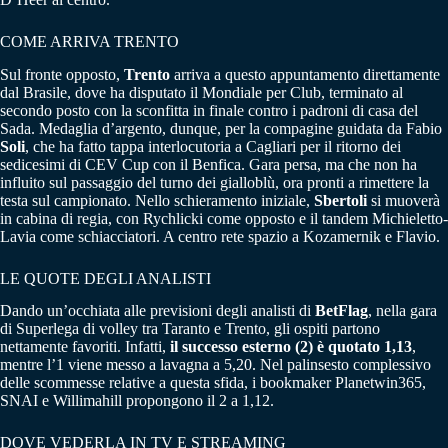
COME ARRIVA TRENTO
Sul fronte opposto,
Trento
arriva a questo appuntamento direttamente
dal Brasile, dove ha disputato il Mondiale per Club, terminato al
secondo posto con la sconfitta in finale contro i padroni di casa del
Sada. Medaglia d’argento, dunque, per la compagine guidata da Fabio
Soli
, che ha fatto tappa interlocutoria a Cagliari per il ritorno dei
sedicesimi di CEV Cup con il Benfica. Gara persa, ma che non ha
influito sul passaggio del turno dei gialloblù, ora pronti a rimettere la
testa sul campionato. Nello schieramento iniziale,
Sbertoli
si muoverà
in cabina di regia, con Rychlicki come opposto e il tandem Michieletto-
Lavia come schiacciatori. A centro rete spazio a Kozamernik e Flavio.
LE QUOTE DEGLI ANALISTI
Dando un’occhiata alle previsioni degli analisti di
BetFlag
, nella gara
di Superlega di volley tra Taranto e Trento, gli ospiti partono
nettamente favoriti. Infatti,
il successo esterno (2) è quotato 1,13
,
mentre l’1 viene messo a lavagna a 5,20. Nel palinsesto complessivo
delle scommesse relative a questa sfida, i bookmaker Planetwin365,
SNAI e Willimahill propongono il 2 a 1,12.
DOVE VEDERLA IN TV E STREAMING