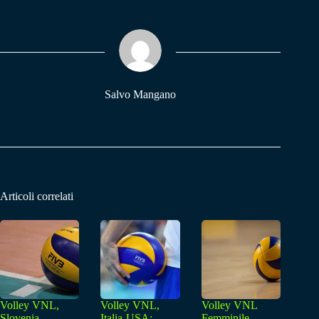
bo
ts
gr
ok
A
a
pp
m
Salvo Mangano
Articoli correlati
Volley VNL,
Volley VNL,
Volley VNL
Slovenia-
Italia-USA:
Femminile,