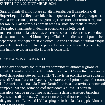
SUPERLEGA 22 DICEMBRE 2024
Sarà un finale di anno solare ad alta intensità per il campionato di
SuperLega di volley
maschile, che in questo weekend è protagonista
con la tredicesima giornata stagionale, la seconda di ritorno di regular
season. Al PalaMazzola andrà in scena la sfida che mette di fronte
Taranto
, attualmente in decima posizione e in lotta per il
mantenimento della categoria, e
Trento
, seconda della classe e reduce
dal secondo posto nel Mondiale per Club. Sono diciassette i punti che
separano le due squadre in classifica. Se consideriamo gli ultimi cinque
precedenti tra loro, il bilancio pende totalmente a favore degli ospiti,
che hanno avuto la meglio in tutte le occasioni.
COME ARRIVA TARANTO
Dopo aver ottenuto alcuni risultati sorprendenti durante il girone di
andata, Taranto ha sfiorato la qualificazione alla Coppa Italia, restando
fuori dalle prime otto per un soffio. Tuttavia, la sconfitta netta subita in
casa di Verona ha cancellato ogni speranza e nel primo match di ritorno
la formazione allenata da Dante Boninfante è caduta rovinosamente sul
campo di Milano, restando così inchiodata a quota 10 punti in
classifica, cinque in più rispetto all’ultima della classe Grottazzolina.
Nel sestetto di partenza, Zimmermann e Gironi formeranno la
diagonale, con Lanza ed Held a spingere in banda e la coppia Alonso-
D’Heer al centro.