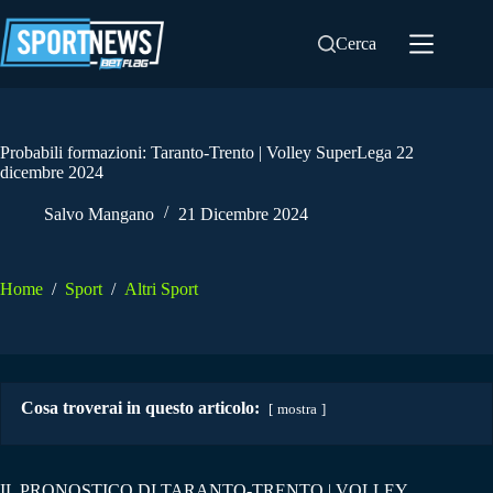
Salta
al
Cerca
contenuto
Probabili formazioni: Taranto-Trento | Volley SuperLega 22
dicembre 2024
Salvo Mangano
21 Dicembre 2024
Home
/
Sport
/
Altri Sport
Cosa troverai in questo articolo:
mostra
IL PRONOSTICO DI TARANTO-TRENTO | VOLLEY