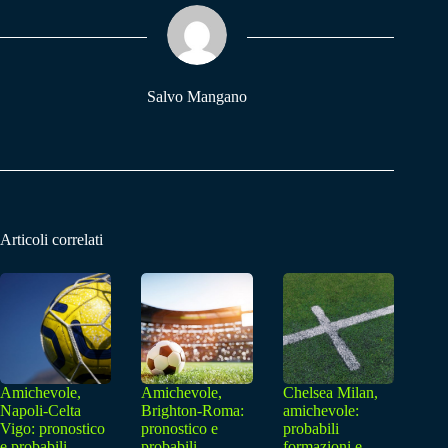
ok
A
a
pp
m
Salvo Mangano
Articoli correlati
Amichevole,
Amichevole,
Chelsea Milan,
Napoli-Celta
Brighton-Roma:
amichevole:
Vigo: pronostico
pronostico e
probabili
e probabili
probabili
formazioni e