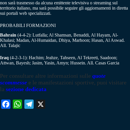
non sarà trasmesso da alcuna emittente televisiva o streaming sul
territorio italiano, ma sarà possibile seguire gli aggiornamenti in diretta
sui portali web specializzati.
PROBABILI FORMAZIONI
Bahrain
(4-4-2): Lutfalla; Al Shamsan, Benaddi, Al Hayam, Al-
Khalasi; Madan, Al-Humaidan, Dhiya, Marhoon; Hasan, Al Aswad.
All. Talajic
Iraq
(4-2-3-1): Hachim; Jeahze, Tahseen, Al Tekreeti, Saadoon;
Attwan, Bayesh; Jasim, Yasin, Amyn; Hussein. All. Casas Garcia
Per consultare altre informazioni sulle
quote
scommesse
e le manifestazioni sportive, puoi visitare
la
sezione dedicata
Fa
W
Te
X
ce
ha
le
bo
ts
gr