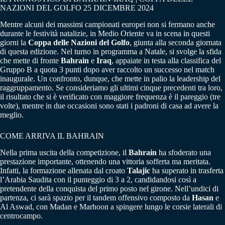
NAZIONI DEL GOLFO 25 DICEMBRE 2024
Mentre alcuni dei massimi campionati europei non si fermano anche
durante le festività natalizie, in Medio Oriente va in scena in questi
giorni la
Coppa delle Nazioni del Golfo
, giunta alla seconda giornata
di questa edizione. Nel turno in programma a Natale, si svolge la sfida
che mette di fronte
Bahrain
e
Iraq
, appaiate in testa alla classifica del
Gruppo B a quota 3 punti dopo aver raccolto un successo nel match
inaugurale. Un confronto, dunque, che mette in palio la leadership del
raggruppamento. Se consideriamo gli ultimi cinque precedenti tra loro,
il risultato che si è verificato con maggiore frequenza è il pareggio (tre
volte), mentre in due occasioni sono stati i padroni di casa ad avere la
meglio.
COME ARRIVA IL BAHRAIN
Nella prima uscita della competizione, il
Bahrain
ha sfoderato una
prestazione importante, ottenendo una vittoria sofferta ma meritata.
Infatti, la formazione allenata dal croato
Talajic
ha superato in trasferta
l’Arabia Saudita con il punteggio di 3 a 2, candidandosi così a
pretendente della conquista del primo posto nel girone. Nell’undici di
partenza, ci sarà spazio per il tandem offensivo composto da
Hasan
e
Al Aswad, con Madan e Marhoon a spingere lungo le corsie laterali di
centrocampo.