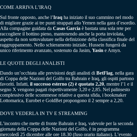
COME ARRIVA L’IRAQ
Sul fronte opposto, anche l’
Iraq
ha iniziato il suo cammino nel modo
di migliore grazie ai tre punti strappati allo Yemen nella gara d’esordio.
Alla compagine guidata da
Casas Garcia
è bastata una sola rete per
raccogliere il bottino pieno, mantenendo anche la porta inviolata,
aspetto da non sottovalutare nella definizione della classifica finale del
raggruppamento. Nello schieramento iniziale, Hussein fungerà da
unico riferimento avanzato, sostenuto da Jasim,
Yasin
e Amyn.
LE QUOTE DEGLI ANALISTI
Dando un’occhiata alle previsioni degli analisti di
BetFlag
, nella gara
di Coppa delle Nazioni del Golfo tra Bahrain e Iraq, gli ospiti partono
favoriti. Infatti,
il successo esterno (2) è quotato 2,20
, mentre l’1 e il
segno X vengono pagati rispettivamente 3,20 e 2,85. Nel palinsesto
complessivo delle scommesse relative a questa sfida, i bookmaker
Lottomarica, Eurobet e GoldBet propongono il 2 sempre a 2,20.
DOVE VEDERLA IN TV E STREAMING
L’incontro che mette di fronte Bahrain e Iraq, valevole per la seconda
giornata della Coppa delle Nazioni del Golfo, è in programma
mercoledì 25 dicembre alle ore 18.30 (fuso orario italiano). L’evento