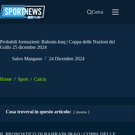
Salta
al
Cerca
contenuto
Probabili formazioni: Bahrain-Iraq | Coppa delle Nazioni del
Golfo 25 dicembre 2024
Salvo Mangano
24 Dicembre 2024
Home
/
Sport
/
Calcio
Cosa troverai in questo articolo:
mostra
IL PRONOSTICO DI BAHRAIN-IRAQ | COPPA DELLE