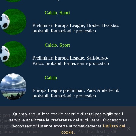
Calcio
,
Sport
Preliminari Europa League, Hradec-Besiktas:
probabili formazioni e pronostico
Calcio
,
Sport
Preliminari Europa League, Salisburgo-
Pafos: probabili formazioni e pronostico
Calcio
Europa League preliminari, Paok Anderlecht:
probabili formazioni e pronostico
Questo sito utilizza cookie propri e di terzi per migliorare i
SportNews.BetFlag -
Copyright © 2025
servizi e analizzare le preferenze dei suoi utenti. Cliccando su
Questo sito non
SportNews BetFlag
"Acconsento" l'utente accetta automaticamente
l'utilizzo dei
rappresenta una testata
Sede Legale: Via degli
giornalistica in quanto
Aldobrandeschi, 300 |
cookie.