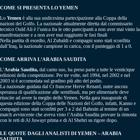
COME SI PRESENTA LO YEMEN
Lo
Yemen
è alla sua undicesima partecipazione alla Coppa della
nazioni del Golfo. La nazionale attualmente diretta dal commissario
tecnico Ould Ali è l’unica fra le otto parecipanti a non aver mai vinto la
manifestazione e a non aver mai raggiunto le fasi finali
Nella partita di esordio, Al Zubaldi e compagni sono stati sconfitta
dall’Iraq, la nazionale campione in carica, con il punteggio di 1 a 0.
COME ARRIVA L’ARABIA SAUDITA
L’
Arabia Saudita,
dal canto suo, ha preso parte a tutte le venticique
edizioni della competizione. Per tre volte, nel 1994, nel 2002 e nel
2003 si è accomodata sul gradino più alto del podio.
La nazionale guidata dal Ct francese Herve Renard, nutre ancora
speranza di qualificazione alle semifinali, ma per alimentarle deve
riuscire ad avere la meglio dello Yemen. Nella gara inaugurale di
questa edizione della Coppa delle Nazioni del Golfo, infatti, Kanno e
compagni sono stati sconfitti per 3 a 2 dal Bahrain al temine di un
match avvincente che aveva visto l’Arabia Saudita provare la rimonta
con le reti di Al Juwayr prima e di Al Shehri su rigore dopo.
LE QUOTE DAGLI ANALISTI DI YEMEN – ARABIA
SAUDITA