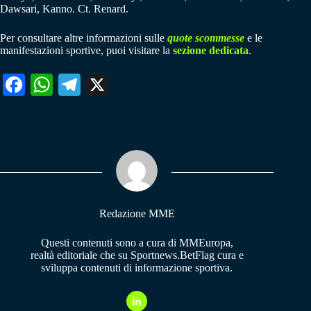
Dawsari, Kanno. Ct. Renard.
Per consultare altre informazioni sulle
quote scommesse
e le
manifestazioni sportive, puoi visitare la
sezione dedicata
.
Fa
W
Te
X
ce
ha
le
bo
ts
gr
ok
A
a
pp
m
Redazione MME
Questi contenuti sono a cura di MMEuropa,
realtà editoriale che su Sportnews.BetFlag cura e
sviluppa contenuti di informazione sportiva.