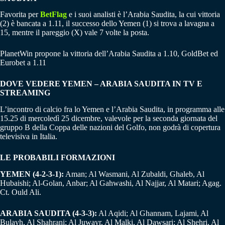
Favorita per
BetFlag
e i suoi analisti è l’Arabia Saudita, la cui vittoria
(2) è bancata a 1.11, il successo dello Yemen (1) si trova a lavagna a
15, mentre il pareggio (X) vale 7 volte la posta.
PlanetWin propone la vittoria dell’Arabia Saudita a 1.10, GoldBet ed
Eurobet a 1.11
DOVE VEDERE YEMEN – ARABIA SAUDITA IN TV E
STREAMING
L’incontro di calcio fra lo Yemen e l’Arabia Saudita, in programma alle
15.25 di mercoledì 25 dicembre, valevole per la seconda giornata del
gruppo B della Coppa delle nazioni del Golfo, non godrà di copertura
televisiva in Italia.
LE PROBABILI FORMAZIONI
YEMEN (4-2-3-1):
Aman; Al Wasmani, Al Zubaldi, Ghaleb, Al
Hubaishi; Al-Golan, Anbar; Al Gahwashi, Al Najjar, Al Matari; Agag.
Ct. Ould Ali.
ARABIA SAUDITA (4-3-3):
Al Aqidi; Al Ghannam, Lajami, Al
Bulayh, Al Shahrani; Al Juwayr, Al Malki, Al Dawsari; Al Shehri, Al