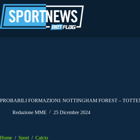
Salta
al
contenuto
PROBABILI FORMAZIONI: NOTTINGHAM FOREST – TOTTEN
Redazione MME
25 Dicembre 2024
Home
/
Sport
/
Calcio