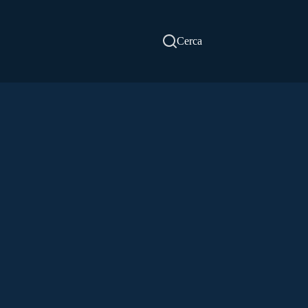
Cerca