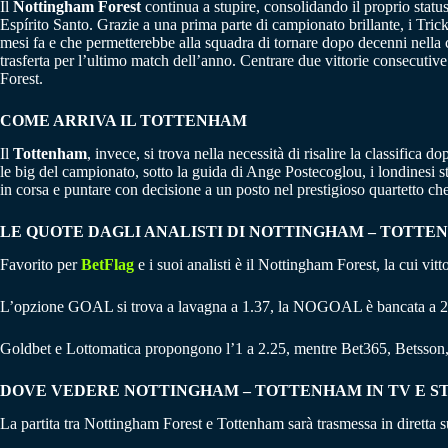
Il
Nottingham Forest
continua a stupire, consolidando il proprio status
Espírito Santo. Grazie a una prima parte di campionato brillante, i T
mesi fa e che permetterebbe alla squadra di tornare dopo decenni nella 
trasferta per l’ultimo match dell’anno. Centrare due vittorie consecutiv
Forest.
COME ARRIVA IL TOTTENHAM
Il
Tottenham
, invece, si trova nella necessità di risalire la classifica 
le big del campionato, sotto la guida di Ange Postecoglou, i londinesi s
in corsa e puntare con decisione a un posto nel prestigioso quartetto c
LE QUOTE DAGLI ANALISTI DI NOTTINGHAM – TOTTE
Favorito per
BetFlag
e i suoi analisti è il Nottingham Forest, la cui vi
L’opzione GOAL si trova a lavagna a 1.37, la NOGOAL è bancata a 2
Goldbet e Lottomatica propongono l’1 a 2.25, mentre Bet365, Betsson,
DOVE VEDERE NOTTINGHAM – TOTTENHAM IN TV E 
La partita tra Nottingham Forest e Tottenham sarà trasmessa in diretta