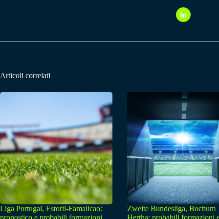
Articoli correlati
Liga Portugal, Estoril-Famalicao:
Zweite Bundesliga, Bochum
pronostico e probabili formazioni
Hertha: probabili formazioni 