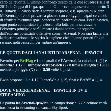
certo da favorita. L’ultimo confronto diretto tra le due squadre risale al
2011, in Coppa di Lega, quando i Gunners si imposero con un netto 3-
0. Tuttavia, il calcio riserva sempre sorprese, e la squadra di Kieran
McKenna potrebbe provare a giocare con coraggio, magari cercando
di sfruttare eventuali spazi concessi dai padroni di casa. Per l’Ipswich,
ogni punto conquistato è prezioso nella lotta per la salvezza, e
l’obiettivo principale sarà limitare i danni contro una squadra
dall’enorme potenziale offensivo come l’Arsenal. Non sarà facile, ma
la determinazione e lo spirito battagliero che li hanno portati fin qui
saranno indispensabili per tentare un’impresa.
LE QUOTE DAGLI ANALISTI DI ARSENAL – IPSWICH
Favorito per
BetFlag
e i suoi analisti è l’
Arsenal
, la cui vittoria (1) è
bancata a
1,12
, il successo dell’
Ipswich
(2) si trova a lavagna a
18,00
,
mentre il pareggio (X) vale
8,50
volte la posta.
Bwin propone l’1 a 1,12, PlanetWin a 1,15, Snai e Bet365 a 1,14.
DOVE VEDERE ARSENAL – IPSWICH IN TV E
STREAMING
La partita fra
Arsenal-Ipswich
, in campo domani 27 dicembre verrà
trasmessa in streaming sui canali Sky Sport.