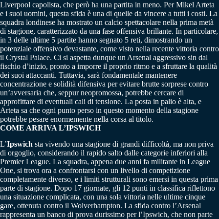
Liverpool capolista, che però ha una partita in meno. Per Mikel Arteta
e i suoi uomini, questa sfida è una di quelle da vincere a tutti i costi. La
squadra londinese ha mostrato un calcio spettacolare nella prima metà
di stagione, caratterizzato da una fase offensiva brillante. In particolare,
in 3 delle ultime 5 partite hanno segnato 5 reti, dimostrando un
potenziale offensivo devastante, come visto nella recente vittoria contro
il Crystal Palace. Ci si aspetta dunque un Arsenal aggressivo sin dal
fischio d’inizio, pronto a imporre il proprio ritmo e a sfruttare la qualità
dei suoi attaccanti. Tuttavia, sarà fondamentale mantenere
concentrazione e solidità difensiva per evitare brutte sorprese contro
un’avversaria che, seppur neopromossa, potrebbe cercare di
approfittare di eventuali cali di tensione. La posta in palio è alta, e
Arteta sa che ogni punto perso in questo momento della stagione
potrebbe pesare enormemente nella corsa al titolo.
COME ARRIVA L’IPSWICH
L’
Ipswich
sta vivendo una stagione di grandi difficoltà, ma non priva
di orgoglio, considerando il rapido salto dalle categorie inferiori alla
Premier League. La squadra, appena due anni fa militante in League
One, si trova ora a confrontarsi con un livello di competizione
completamente diverso, e i limiti strutturali sono emersi in questa prima
parte di stagione. Dopo 17 giornate, gli 12 punti in classifica riflettono
una situazione complicata, con una sola vittoria nelle ultime cinque
gare, ottenuta contro il Wolverhampton. La sfida contro l’Arsenal
rappresenta un banco di prova durissimo per l’Ipswich, che non parte