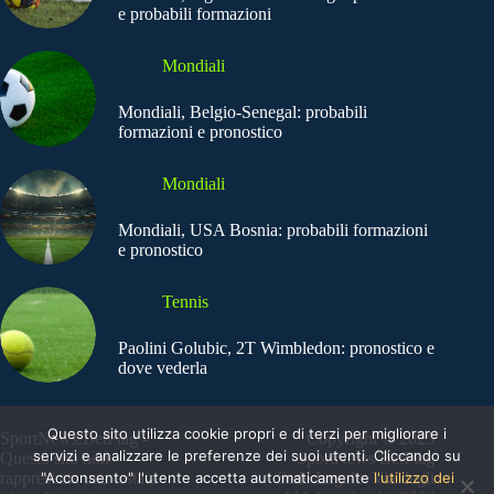
e probabili formazioni
Mondiali
Mondiali, Belgio-Senegal: probabili
formazioni e pronostico
Mondiali
Mondiali, USA Bosnia: probabili formazioni
e pronostico
Tennis
Paolini Golubic, 2T Wimbledon: pronostico e
dove vederla
Questo sito utilizza cookie propri e di terzi per migliorare i
SportNews.BetFlag -
Copyright © 2025
servizi e analizzare le preferenze dei suoi utenti. Cliccando su
Questo sito non
SportNews BetFlag
"Acconsento" l'utente accetta automaticamente
l'utilizzo dei
rappresenta una testata
Sede Legale: Via degli