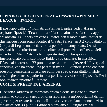
IL PRONOSTICO DI ARSENAL – IPSWICH – PREMIER
LEAGUE – 27/12/2024
Il posticipo della 18ª giornata di Premier League vede l’
Arsenal
ospitare l’
Ipswich Town
in una sfida che, almeno sulla carta, appare
sbilanciata. I Gunners arrivano al match con il morale alto, reduci da
due successi consecutivi contro il Crystal Palace: un 3-2 combattuto in
Coppa di Lega e una netta vittoria per 5-1 in campionato. Questi
risultati hanno ulteriormente sottolineato il potenziale offensivo della
squadra di Mikel Arteta, che in questa stagione ha spesso
impressionato per il suo gioco fluido e spettacolare. In classifica,
l’Arsenal è terzo con 33 punti, ma resta a sei lunghezze dal Liverpool
capolista, che ha anche una partita in meno. I Gunners sanno che non
possono permettersi di lasciare punti per strada, soprattutto in sfide
casalinghe contro squadre in lotta per la salvezza come l’Ipswich. Per i
bookmakers favorito è l’Arsenal.
COME SI PRESENTA L’ARSENAL
L’Arsenal
affronta un momento cruciale della stagione e il match
casalingo contro una neopromossa rappresenta un’opportunità da non
sprecare per restare in corsa nella lotta al vertice. Attualmente terzi in
classifica con 33 punti, i Gunners si trovano a 6 lunghezze dal