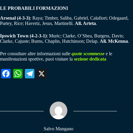
LE PROBABILI FORMAZIONI
Arsenal (4-3-3)
: Raya; Timber, Saliba, Gabriel, Calafiori; Odegaard,
Partey, Rice; Havertz, Jesus, Martinelli.
All. Arteta
.
Ipswich Town (4-2-3-1)
: Muric; Clarke, O’Shea, Burgess, Davis;
Clarke, Cajuste; Burns, Chaplin, Hutchinson; Delap.
All. McKenna
.
Per consultare altre informazioni sulle
quote scommesse
e le
manifestazioni sportive, puoi visitare la
sezione dedicata
Fa
W
Te
X
ce
ha
le
bo
ts
gr
ok
A
a
pp
m
Salvo Mangano