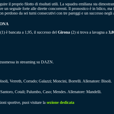
uire il proprio filotto di risultati utili. La squadra emiliana sta dimostr
re un segnale forte alle dirette concorrenti. Il pronostico è in bilico, 
n perdono da sei turni consecutivi con tre pareggi e un successo negli a
RONA
ia (1) è bancata a 1,95, il successo del
Girona
(2) si trova a lavagna a
3,8
 trasmessa in streaming su DAZN.
soli, Verreth, Corrado; Galazzi; Moncini, Borrelli. Allenatore: Bisoli.
 Santoro, Cotali; Palumbo, Caso; Mendes. Allenatore: Mandelli.
ioni sportive, puoi visitare la
sezione dedicata