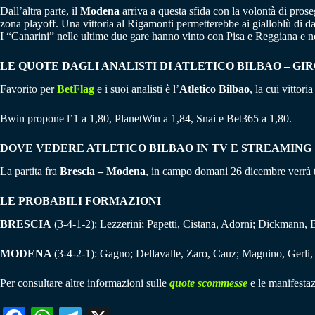
Dall’altra parte, il
Modena
arriva a questa sfida con la volontà di proseg
zona playoff. Una vittoria al Rigamonti permetterebbe ai gialloblù di da
I “Canarini” nelle ultime due gare hanno vinto con Pisa e Reggiana e no
LE QUOTE DAGLI ANALISTI DI ATLETICO BILBAO – GI
Favorito per
BetFlag
e i suoi analisti è l’
Atletico Bilbao
, la cui vittor
Bwin propone l’1 a 1,80, PlanetWin a 1,84, Snai e Bet365 a 1,80.
DOVE VEDERE ATLETICO BILBAO IN TV E STREAMING
La partita fra
Brescia – Modena
, in campo domani 26 dicembre verrà
LE PROBABILI FORMAZIONI
BRESCIA
(3-4-1-2): Lezzerini; Papetti, Cistana, Adorni; Dickmann, Bi
MODENA
(3-4-2-1): Gagno; Dellavalle, Zaro, Cauz; Magnino, Gerli,
Per consultare altre informazioni sulle
quote scommesse
e le manifestaz