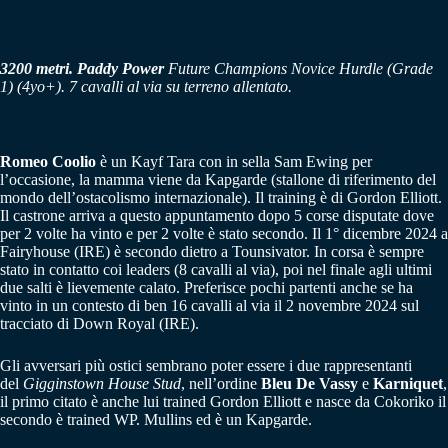
3200 metri.
Paddy Power
Future Champions Novice Hurdle (Grade
1)
(4yo+)
. 7 cavalli al via su terreno allentato.
Romeo Coolio
è un Kayf Tara con in sella Sam Ewing per
l’occasione, la mamma viene da Kapgarde (stallone di riferimento del
mondo dell’ostacolismo internazionale). Il training è di Gordon Elliott.
Il castrone arriva a questo appuntamento dopo 5 corse disputate dove
per 2 volte ha vinto e per 2 volte è stato secondo. Il 1° dicembre 2024 a
Fairyhouse (IRE) è secondo dietro a Tounsivator. In corsa è sempre
stato in contatto coi leaders (8 cavalli al via), poi nel finale agli ultimi
due salti è lievemente calato. Preferisce pochi partenti anche se ha
vinto in un contesto di ben 16 cavalli al via il 2 novembre 2024 sul
tracciato di Down Royal (IRE).
Gli avversari più ostici sembrano poter essere i due rappresentanti
del
Gigginstown House Stud
, nell’ordine
Bleu De Vassy
e
Karniquet
,
il primo citato è anche lui trained Gordon Elliott e nasce da Cokoriko il
secondo è trained WP. Mullins ed è un Kapgarde.