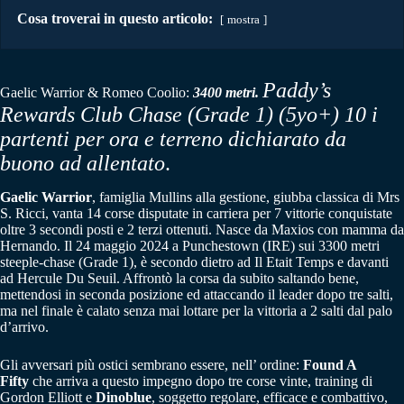
Cosa troverai in questo articolo:
mostra
Paddy’s
Gaelic Warrior & Romeo Coolio:
3400 metri.
Rewards Club Chase (Grade 1)
(5yo+)
10 i
partenti per ora e terreno dichiarato da
buono ad allentato
.
Gaelic Warrior
, famiglia Mullins alla gestione, giubba classica di Mrs
S. Ricci, vanta 14 corse disputate in carriera per 7 vittorie conquistate
oltre 3 secondi posti e 2 terzi ottenuti. Nasce da Maxios con mamma da
Hernando. Il 24 maggio 2024 a Punchestown (IRE) sui 3300 metri
steeple-chase (Grade 1), è secondo dietro ad Il Etait Temps e davanti
ad Hercule Du Seuil. Affrontò la corsa da subito saltando bene,
mettendosi in seconda posizione ed attaccando il leader dopo tre salti,
ma nel finale è calato senza mai lottare per la vittoria a 2 salti dal palo
d’arrivo.
Gli avversari più ostici sembrano essere, nell’ ordine:
Found A
Fifty
che arriva a questo impegno dopo tre corse vinte, training di
Gordon Elliott e
Dinoblue
, soggetto regolare, efficace e combattivo,