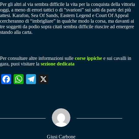
Per gli altri al via sembra difficile la vita per la conquista della vittoria
oggi, a meno di errori tattici o di “svarioni” sui salti da parte dei più
attesi. Karafon, Sea Of Sands, Eastern Legend e Court Of Appeal
cercheranno di “imbrigliare” in qualche modo la corsa, ma davanti ai
tre soggetti da podio sopra citati sembra difficile riuscire ad emergere
stando alla carta.
Per consultare altre informazioni sulle
corse ippiche
e sui cavalli in
gara, puoi visitare la
sezione dedicata
Fa
W
Te
X
ce
ha
le
bo
ts
gr
ok
A
a
pp
m
Giusi Carbone