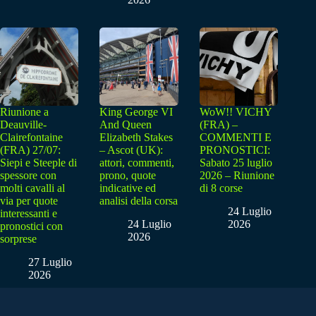
Riunione a
King George VI
WoW!! VICHY
Deauville-
And Queen
(FRA) –
Clairefontaine
Elizabeth Stakes
COMMENTI E
(FRA) 27/07:
– Ascot (UK):
PRONOSTICI:
Siepi e Steeple di
attori, commenti,
Sabato 25 luglio
spessore con
prono, quote
2026 – Riunione
molti cavalli al
indicative ed
di 8 corse
via per quote
analisi della corsa
24 Luglio
interessanti e
24 Luglio
2026
pronostici con
2026
sorprese
27 Luglio
2026