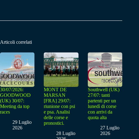
Articoli correlati
30/07/2026:
MONT DE
Southwell (UK)
GOODWOOD
MARSAN
27/07: tanti
(UK) 30/07:
[FRA] 29/07:
partenti per un
Meeting da top
riunione con psi
lunedì di corse
races
e psa. Analisi
con arrivi da
delle corse e
quota alta
29 Luglio
pronostici.
2026
27 Luglio
28 Luglio
2026
2026