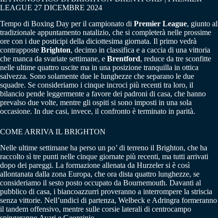
LEAGUE 27 DICEMBRE 2024
Tempo di Boxing Day per il campionato di
Premier League
, giunto al
tradizionale appuntamento natalizio, che si completerà nelle prossime
ore con i due posticipi della diciottesima giornata. Il primo vedrà
contrapposte
Brighton
, decimo in classifica e a caccia di una vittoria
che manca da svariate settimane, e
Brentford
, reduce da tre sconfitte
nelle ultime quattro uscite ma in una posizione tranquilla in ottica
salvezza. Sono solamente due le lunghezze che separano le due
squadre. Se consideriamo i cinque incroci più recenti tra loro, il
bilancio pende leggermente a favore dei padroni di casa, che hanno
prevalso due volte, mentre gli ospiti si sono imposti in una sola
occasione. In due casi, invece, il confronto è terminato in parità.
COME ARRIVA IL BRIGHTON
Nelle ultime settimane ha perso un po’ di terreno il Brighton, che ha
raccolto sì tre punti nelle cinque giornate più recenti, ma tutti arrivati
dopo dei pareggi. La formazione allenata da Hurzeler si è così
allontanata dalla zona Europa, che ora dista quattro lunghezze, se
consideriamo il sesto posto occupato da Bournemouth. Davanti al
pubblico di casa, i biancoazzurri proveranno a interrompere la striscia
senza vittorie. Nell’undici di partenza, Welbeck e Adringra formeranno
il tandem offensivo, mentre sulle corsie laterali di centrocampo
spingeranno Ayari e Georginio.