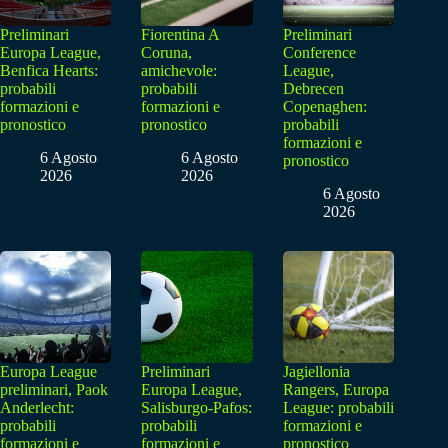
Preliminari
Fiorentina A
Preliminari
Europa League,
Coruna,
Conference
Benfica Hearts:
amichevole:
League,
probabili
probabili
Debrecen
formazioni e
formazioni e
Copenaghen:
pronostico
pronostico
probabili
formazioni e
6 Agosto
6 Agosto
pronostico
2026
2026
6 Agosto
2026
Europa League
Preliminari
Jagiellonia
preliminari, Paok
Europa League,
Rangers, Europa
Anderlecht:
Salisburgo-Pafos:
League: probabili
probabili
probabili
formazioni e
formazioni e
formazioni e
pronostico