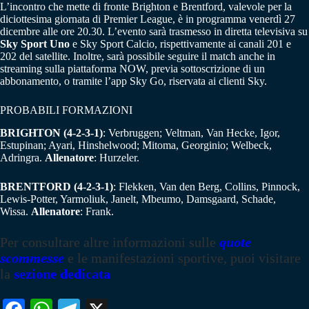
L’incontro che mette di fronte Brighton e Brentford, valevole per la
diciottesima giornata di Premier League, è in programma venerdì 27
dicembre alle ore 20.30. L’evento sarà trasmesso in diretta televisiva su
Sky Sport Uno
e Sky Sport Calcio, rispettivamente ai canali 201 e
202 del satellite. Inoltre, sarà possibile seguire il match anche in
streaming sulla piattaforma NOW, previa sottoscrizione di un
abbonamento, o tramite l’app Sky Go, riservata ai clienti Sky.
PROBABILI FORMAZIONI
BRIGHTON (4-2-3-1)
: Verbruggen; Veltman, Van Hecke, Igor,
Estupinan; Ayari, Hinshelwood; Mitoma, Georginio; Welbeck,
Adringra.
Allenatore
: Hurzeler.
BRENTFORD (4-2-3-1)
: Flekken, Van den Berg, Collins, Pinnock,
Lewis-Potter, Yarmoliuk, Janelt, Mbeumo, Damsgaard, Schade,
Wissa.
Allenatore
: Frank.
Per consultare altre informazioni sulle
quote
scommesse
e le manifestazioni sportive, puoi visitare
la
sezione dedicata