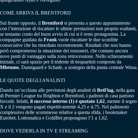
COME ARRIVA IL BRENTFORD
Sul fronte opposto, il
Brentford
si presenta a questo appuntamento
con l’intenzione di riscattare le ultime prestazioni non proprio esaltanti,
se teniamo conto del buon avvio di cui si è resto protagonista. La
compagine guidata da
Frank
vuole riscattare le due sconfitte
consecutive che ha rimediato recentemente. Risultati che non hanno
però compromesso la situazione dei rossoneri, che contano ancora
nove punti di vantaggio sulla zona retrocessione. Nello schieramento
iniziale, ci sarà spazio per il tridente di trequartisti composto da
Mbeumo
, Damsgaard e Schade, a sostegno della punta centrale Wissa.
LE QUOTE DEGLI ANALISTI
Dando un’occhiata alle previsioni degli analisti di
BetFlag
, nella gara
di Premier League tra Brighton e Brentford, i padroni di casa partono
favoriti. Infatti,
il successo interno (1) è quotato 1,62
, mentre il segno
X e il 2 vengono pagati rispettivamente 4,25 e 4,75. Nel palinsesto
complessivo delle scommesse relative a questa sfida, i bookmaker
Eurobet, Lottomatica e GoldBet propongono l’1 a 1,62.
DOVE VEDERLA IN TV E STREAMING