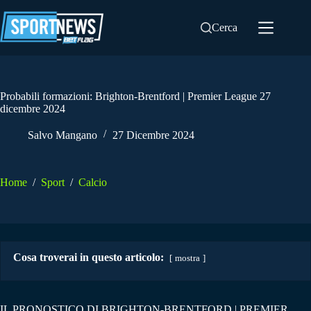
Salta
al
Cerca
contenuto
Probabili formazioni: Brighton-Brentford | Premier League 27
dicembre 2024
Salvo Mangano
27 Dicembre 2024
Home
/
Sport
/
Calcio
Cosa troverai in questo articolo:
mostra
IL PRONOSTICO DI BRIGHTON-BRENTFORD | PREMIER