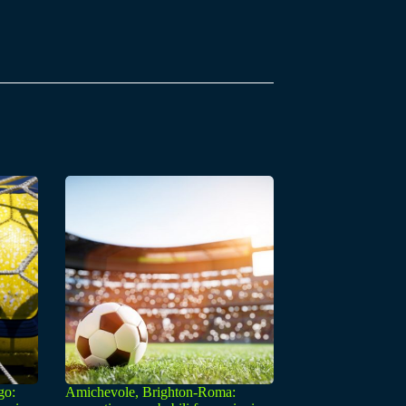
go:
Amichevole, Brighton-Roma: