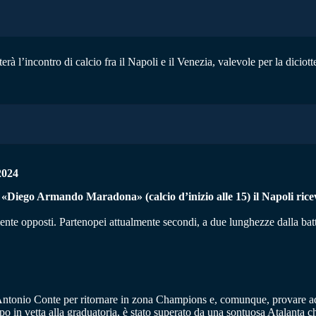
à l’incontro di calcio fra il Napoli e il Venezia, valevole per la diciot
2024
iego Armando Maradona» (calcio d’inizio alle 15) il Napoli riceverà
ente opposti. Partenopei attualmente secondi, a due lunghezze dalla batt
ad Antonio Conte per ritornare in zona Champions e, comunque, provare a
po in vetta alla graduatoria, è stato superato da una sontuosa Atalanta 