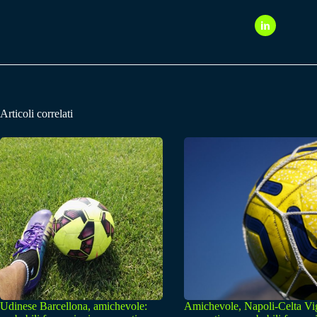
Articoli correlati
Udinese Barcellona, amichevole:
Amichevole, Napoli-Celta Vi