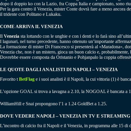
dopo il doppio ko con la Lazio, fra Coppa Italia e campionato, sono riu
Per la gara contro il Venezia, mister Conte dovrà fare a meno ancora 
il tridente con Politano e Lukaku.
COME ARRIVA IL VENEZIA
Il
Venezia
sta lottando con le unghie e con i denti e lo farà sino all’ulti
I lagunari, nel turno precedente, hanno ottenuto un’importante affermaz
La formazione di mister Di Francesco si presenterà al «Maradona», domeni
Venezia che, non è un mistero, gioca un buon calcio e, probabilmente,
Dovrebbe essere composta da Oristanio e Pohjanpalo la coppia offensiv
LE QUOTE DAGLI ANALISTI DI NAPOLI – VENEZIA
Favorito t
BetFlag
e i suoi analisti è il Napoli, la cui vittoria (1) è ba
L’opzione GOAL si trova a lavagna a 2.10, la NOGOAL è bancata a 1
WilliamHill e Snai propongono l’1 a 1.24 GoldBet a 1.25.
DOVE VEDERE NAPOLI – VENEZIA IN TV E STREAMING
L’incontro di calcio fra il Napoli e il Venezia, in programma alle 15 di