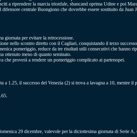
sciti a riprendere la marcia trionfale, sbancand oprima Udine e poi Mar
del difensore centrale Buongiono che dovrebbe essere sostituito da Jua
ma giornata per evitare la retrocessione.
ione nello scontro diretto con il Cagliari, conquistando il terzo succes
ca pomeriggio, reduce da tre risultati utili consecutivi che hanno riport
 ha ottenuto meno di quanto seminato.
a che proverà a rendere un pomeriggio complicato ai partenopei.
ncata a 1.25, il successo del Venezia (2) si trova a lavagna a 10, mentre il
.65.
 domenica 29 dicembre, valevole per la diciottesima giornata di Serie A, 