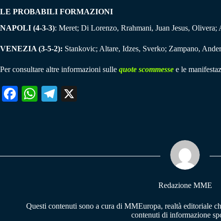
LE PROBABILI FORMAZIONI
NAPOLI (4-3-3)
: Meret; Di Lorenzo, Rrahmani, Juan Jesus, Olivera;
VENEZIA (3-5-2):
Stankovic; Altare, Idzes, Sverko; Zampano, Anderse
Per consultare altre informazioni sulle
quote scommesse
e le manifestaz
Fa
W
Te
X
ce
ha
le
bo
ts
gr
ok
A
a
pp
m
Redazione MME
Questi contenuti sono a cura di MMEuropa, realtà editoriale c
contenuti di informazione spo