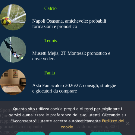
Calcio
Napoli Osasuna, amichevole: probabili
formazioni e pronostico
Tennis
Musetti Mejia, 2T Montreal: pronostico e
dove vederla
Fanta
Asta Fantacalcio 2026/27: consigli, strategie
e giocatori da comprare
Questo sito utilizza cookie propri e di terzi per migliorare i
SportNews.BetFlag -
Copyright © 2025
servizi e analizzare le preferenze dei suoi utenti. Cliccando su
Questo sito non
SportNews BetFlag
"Acconsento" l'utente accetta automaticamente
l'utilizzo dei
rappresenta una testata
Sede Legale: Via degli
giornalistica in quanto
Aldobrandeschi, 300 |
cookie.
viene aggiornato senza
00163 | Roma