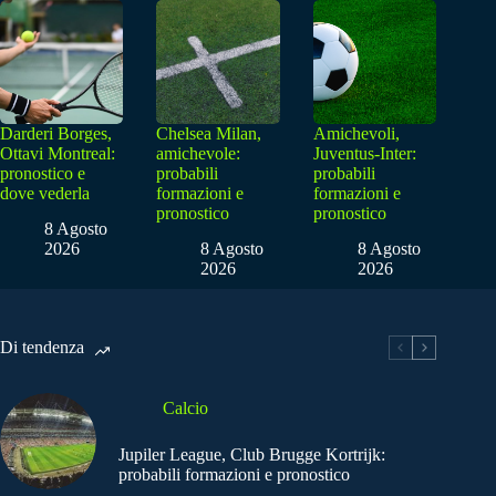
Darderi Borges,
Chelsea Milan,
Amichevoli,
Ottavi Montreal:
amichevole:
Juventus-Inter:
pronostico e
probabili
probabili
dove vederla
formazioni e
formazioni e
pronostico
pronostico
8 Agosto
2026
8 Agosto
8 Agosto
2026
2026
Di tendenza
Calcio
Jupiler League, Club Brugge Kortrijk:
probabili formazioni e pronostico