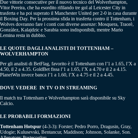
Due vittorie consecutive per il nuovo tecnico del Wolverhampton,
Vitor Pereira, che ha esordito rifilando tre gol al Leicester City in
trasferta e ha poi superato il Manchester United per 2-0 in casa durante
il Boxing Day. Per la prossima sfida in trasferta contro il Tottenham, i
Wolves dovranno fare i conti con diverse assenze: Mosquera, Traorè,
Gonzàlez, Kalajdzic e Sarabia sono indisponibili, mentre Mario
Lemina resta in dubbio.
LE QUOTE DAGLI ANALISTI DI TOTTENHAM –
WOLVERHAMPTON
Per gli analisti di BetFlag, favorito è il Tottenham con l’1 a 1.65, l’X a
4.50, il 2 a 4.35. GoldBet fissa l’1 a 1.65, l’X a 4.70 e il 2 a 4.15.
PlanetWin invece banca l’1 a 1.60, l’X a 4.75 e il 2 a 4.45.
DOVE VEDERE IN TV O IN STREAMING
Il match tra Tottenham e Wolverhampton sarà disponibile su Sky
Calcio.
LE PROBABILI FORMAZIONI
Tottenham Hotspur
(4-3-3): Forster; Pedro Porro, Dragusin, Gray,
Udogie; Kulusevski, Bentancur, Maddison; Johnson, Solanke, Son.
Allenatore: Postecoglou.