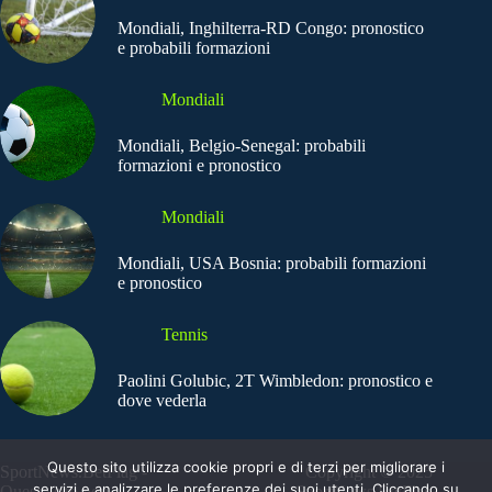
Mondiali, Inghilterra-RD Congo: pronostico
e probabili formazioni
Mondiali
Mondiali, Belgio-Senegal: probabili
formazioni e pronostico
Mondiali
Mondiali, USA Bosnia: probabili formazioni
e pronostico
Tennis
Paolini Golubic, 2T Wimbledon: pronostico e
dove vederla
Questo sito utilizza cookie propri e di terzi per migliorare i
SportNews.BetFlag -
Copyright © 2025
servizi e analizzare le preferenze dei suoi utenti. Cliccando su
Questo sito non
SportNews BetFlag