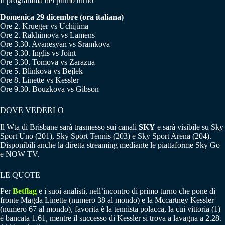
Il programma del primo turno
Domenica 29 dicembre (ora italiana)
Ore 2. Krueger vs Uchijima
Ore 2. Rakhimova vs Lamens
Ore 3.30. Avanesyan vs Sramkova
Ore 3.30. Inglis vs Joint
Ore 3.30. Tomova vs Zarazua
Ore 5. Blinkova vs Bejlek
Ore 8. Linette vs Kessler
Ore 9.30. Bouzkova vs Gibson
DOVE VEDERLO
Il Wta di Brisbane sarà trasmesso sui canali
SKY
e sarà visibile su Sky
Sport Uno (201), Sky Sport Tennis (203) e Sky Sport Arena (204).
Disponibili anche la diretta streaming mediante le piattaforme Sky Go
e NOW TV.
LE QUOTE
Per
Betflag
e i suoi analisti, nell’incontro di primo turno che pone di
fronte Magda Linette (numero 38 al mondo) e la Mccartney Kessler
(numero 67 al mondo), favorita è la tennista polacca, la cui vittoria (1)
è bancata 1.61, mentre il successo di Kessler si trova a lavagna a 2.28.