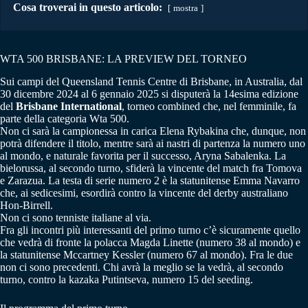
Cosa troverai in questo articolo:
mostra
WTA 500 BRISBANE: LA PREVIEW DEL TORNEO
Sui campi del Queensland Tennis Centre di Brisbane, in Australia, dal
30 dicembre 2024 al 6 gennaio 2025 si disputerà la 14esima edizione
del
Brisbane International
, torneo combined che, nel femminile, fa
parte della categoria Wta 500.
Non ci sarà la campionessa in carica Elena Rybakina che, dunque, non
potrà difendere il titolo, mentre sarà ai nastri di partenza la numero uno
al mondo, e naturale favorita per il successo, Aryna Sabalenka. La
bielorussa, al secondo turno, sfiderà la vincente del match fra Tomova
e Zarazua. La testa di serie numero 2 è la statunitense Emma Navarro
che, ai sedicesimi, esordirà contro la vincente del derby australiano
Hon-Birrell.
Non ci sono tenniste italiane al via.
Fra gli incontri più interessanti del primo turno c’è sicuramente quello
che vedrà di fronte la polacca Magda Linette (numero 38 al mondo) e
la statunitense Mccartney Kessler (numero 67 al mondo). Fra le due
non ci sono precedenti. Chi avrà la meglio se la vedrà, al secondo
turno, contro la kazaka Putintseva, numero 15 del seeding.