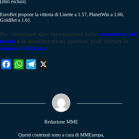
(ritiri esclusi).
EuroBet propone la vittoria di Linette a 1.57, PlanetWin a 1.60,
GoldBet a 1.61.
Per consultare altre informazioni sulle
scommesse sul
tennis
e le manifestazioni sportive, puoi visitare la
sezione dediicata
Fa
W
Te
X
ce
ha
le
bo
ts
gr
ok
A
a
pp
m
Redazione MME
Questi contenuti sono a cura di MMEuropa,