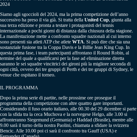
2024
Siamo agli sgoccioli del 2024, ma la prima competizione dell’anno
successivo ha preso il via già. Si tratta della
United Cup
, giunta alla
sua terza edizione e pronta a testare i protagonisti del tennis
internazionale a pochi giorni di distanza dalla chiusura della stagione.
La manifestazione mette a confronto squadre nazionali al cui interno
sono presenti sia atleti ATP che atlete
WTA
. Si può dire che sia una
sostanziale fusione tra la Coppa Davis e la Billie Jean King Cup. In
questa prima fase, i team partecipanti affrontano il Round Robin, al
termine del quale a qualificarsi per la fase ad eliminazione diretta
saranno le sei squadre vincitrici dei gironi più la migliore seconda di
ogni città, ovvero dei tre gruppi di Perth e dei tre gruppi di Sydney, le
venue che ospitano il torneo.
IL PROGRAMMA
Dopo la prima serie di partite, nelle prossime ore prosegue il
programma della competizione con altre quattro gare importanti.
Considerando il fuso orario italiano, alle 00.30 del 29 dicembre si parte
con la sfida tra la ceca Muchova e la norvegese Helgo, alle 3.00 si
affronteranno Siegemund (Germania) e Haddad (Brasile), mentre alle
9.00 sarà il turno della nostra Paolini, chiamata a sfidare la svizzera
Bencic. Alle 10.00 poi ci sarà il confronto tra Gauff (USA) e
Fernandez (Canada).