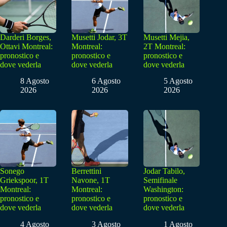
Darderi Borges,
Musetti Jodar, 3T
Musetti Mejia,
Ottavi Montreal:
Montreal:
2T Montreal:
pronostico e
pronostico e
pronostico e
dove vederla
dove vederla
dove vederla
8 Agosto
6 Agosto
5 Agosto
2026
2026
2026
Sonego
Berrettini
Jodar Tabilo,
Griekspoor, 1T
Navone, 1T
Semifinale
Montreal:
Montreal:
Washington:
pronostico e
pronostico e
pronostico e
dove vederla
dove vederla
dove vederla
4 Agosto
3 Agosto
1 Agosto