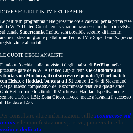
DOVE SEGUIRLE IN TV E STREAMING
Le partite in programma nelle prossime ore e valevoli per la prima fase
della WTA United Cup di tennis saranno trasmesse in diretta televisiva
sul canale
Supertennis
. Inoltre, sarà possibile seguire gli incontri
anche in streaming sulle piattaforme Tennis TV e SuperTenniX, previa
registrazione ai portali.
LE QUOTE DEGLI ANALISTI
Dando un’occhiata alle previsioni degli analisti di
BetFlag
, nelle
prossime gare della WTA United Cup di tennis
le candidate alla
vittoria sono Muchova, il cui successo è quotato 1,01 nel match
con Helgo, e Haddad, bancata a 1,51
contro il 2,44 di Siegemund.
Nel palinsesto complessivo delle scommesse relative a queste sfide,
GoldBet propone le vittorie di Muchova e Haddad rispettivamente
sempre a 1,01 e 1,51; Zona Gioco, invece, mette a lavagna il successo
di Haddas a 1,50.
Per consultare altre informazioni sulle
scommesse sul
tennis
e le manifestazioni sportive, puoi visitare la
sezione dedicata